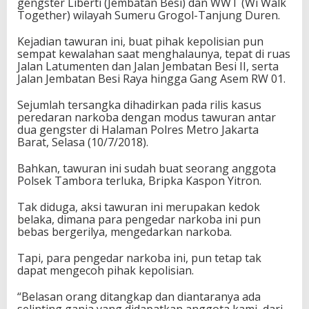
gengster Liberti (Jembatan Besi) dan WWT (Wi Walk
Together) wilayah Sumeru Grogol-Tanjung Duren.
Kejadian tawuran ini, buat pihak kepolisian pun
sempat kewalahan saat menghalaunya, tepat di ruas
Jalan Latumenten dan Jalan Jembatan Besi II, serta
Jalan Jembatan Besi Raya hingga Gang Asem RW 01.
Sejumlah tersangka dihadirkan pada rilis kasus
peredaran narkoba dengan modus tawuran antar
dua gengster di Halaman Polres Metro Jakarta
Barat, Selasa (10/7/2018).
Bahkan, tawuran ini sudah buat seorang anggota
Polsek Tambora terluka, Bripka Kaspon Yitron.
Tak diduga, aksi tawuran ini merupakan kedok
belaka, dimana para pengedar narkoba ini pun
bebas bergerilya, mengedarkan narkoba.
Tapi, para pengedar narkoba ini, pun tetap tak
dapat mengecoh pihak kepolisian.
“Belasan orang ditangkap dan diantaranya ada