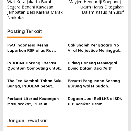
Wali Kota Jakarta Barat
Mayjen Hendardji Soepandji :
a
Segera Benahi Kawasan
Hukum Harus Ditegakan
v
Jembatan Besi Karena Marak
Dalam Kasus M Yusuf
Narkoba
i
g
Posting Terkait
a
s
FWJ Indonesia Resmi
Cak Sholeh Pengacara No
Laporkan RSP alias Ros
Viral No justice Meninggal
i
dengan Pasal UU ITE
Dunia
p
INDODAX Dorong Literasi
Diding Boneng Meninggal
o
Quantum Computing untuk
Dunia Dalam Usia 76 th
Perkuat Kesiapan Ekosistem
s
Blockchain
The Fed Kembali Tahan Suku
Pasutri Pengusaha Sarang
Bunga, INDODAX Sebut
Burung Walet Sudah
Kepastian Kebijakan Dorong
Berstatus Tersangka,
Sentimen Pasar
Pelapor Desak Polda Jambi
Perkuat Literasi Keuangan
Dugaan Jual Beli LKS di SDN
Segera Lakukan Penahanan
Masyarakat, PT MBK
001 Kasikan Resmi
Ventura Salurkan Bantuan
Dilaporkan ke Polres
Karpet Masjid di Pakuhaji
Kampar, Pemred – Pimum
Metroterkini.id Desak Usut
Jangan Lewatkan
Kasus Ini