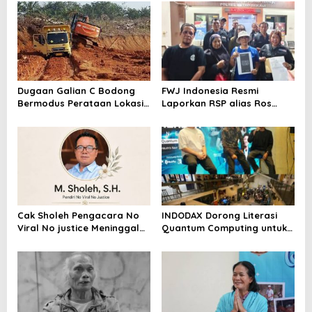
Dugaan Galian C Bodong
FWJ Indonesia Resmi
Bermodus Perataan Lokasi
Laporkan RSP alias Ros
Mencuat, Krimsus Polda
dengan Pasal UU ITE
Riau Akan Tinjauan Lokasi
Cak Sholeh Pengacara No
INDODAX Dorong Literasi
Viral No justice Meninggal
Quantum Computing untuk
Dunia
Perkuat Kesiapan Ekosistem
Blockchain