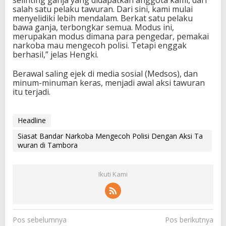
selinting ganja yang didapatkan anggota kami, dari
salah satu pelaku tawuran. Dari sini, kami mulai
menyelidiki lebih mendalam. Berkat satu pelaku
bawa ganja, terbongkar semua. Modus ini,
merupakan modus dimana para pengedar, pemakai
narkoba mau mengecoh polisi. Tetapi enggak
berhasil,” jelas Hengki.
Berawal saling ejek di media sosial (Medsos), dan
minum-minuman keras, menjadi awal aksi tawuran
itu terjadi.
Headline
Siasat Bandar Narkoba Mengecoh Polisi Dengan Aksi Ta
wuran di Tambora
Ikuti Kami
N
Pos sebelumnya
Pos berikutnya