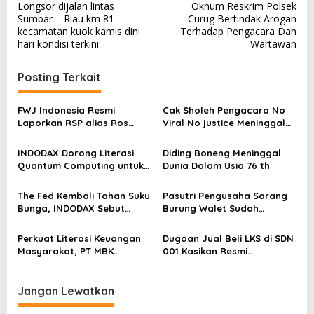
Longsor dijalan lintas
Oknum Reskrim Polsek
a
Sumbar – Riau km 81
Curug Bertindak Arogan
v
kecamatan kuok kamis dini
Terhadap Pengacara Dan
hari kondisi terkini
Wartawan
i
g
Posting Terkait
a
s
FWJ Indonesia Resmi
Cak Sholeh Pengacara No
Laporkan RSP alias Ros
Viral No justice Meninggal
i
dengan Pasal UU ITE
Dunia
p
INDODAX Dorong Literasi
Diding Boneng Meninggal
o
Quantum Computing untuk
Dunia Dalam Usia 76 th
Perkuat Kesiapan Ekosistem
s
Blockchain
The Fed Kembali Tahan Suku
Pasutri Pengusaha Sarang
Bunga, INDODAX Sebut
Burung Walet Sudah
Kepastian Kebijakan Dorong
Berstatus Tersangka,
Sentimen Pasar
Pelapor Desak Polda Jambi
Perkuat Literasi Keuangan
Dugaan Jual Beli LKS di SDN
Segera Lakukan Penahanan
Masyarakat, PT MBK
001 Kasikan Resmi
Ventura Salurkan Bantuan
Dilaporkan ke Polres
Karpet Masjid di Pakuhaji
Kampar, Pemred – Pimum
Metroterkini.id Desak Usut
Jangan Lewatkan
Kasus Ini