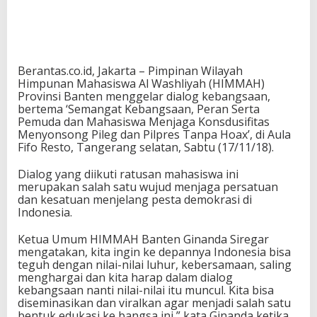
Berantas.co.id, Jakarta – Pimpinan Wilayah
Himpunan Mahasiswa Al Washliyah (HIMMAH)
Provinsi Banten menggelar dialog kebangsaan,
bertema ‘Semangat Kebangsaan, Peran Serta
Pemuda dan Mahasiswa Menjaga Konsdusifitas
Menyonsong Pileg dan Pilpres Tanpa Hoax’, di Aula
Fifo Resto, Tangerang selatan, Sabtu (17/11/18).
Dialog yang diikuti ratusan mahasiswa ini
merupakan salah satu wujud menjaga persatuan
dan kesatuan menjelang pesta demokrasi di
Indonesia.
Ketua Umum HIMMAH Banten Ginanda Siregar
mengatakan, kita ingin ke depannya Indonesia bisa
teguh dengan nilai-nilai luhur, kebersamaan, saling
menghargai dan kita harap dalam dialog
kebangsaan nanti nilai-nilai itu muncul. Kita bisa
diseminasikan dan viralkan agar menjadi salah satu
bentuk edukasi ke bangsa ini,” kata Ginanda ketika