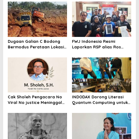
Dugaan Galian C Bodong
FWJ Indonesia Resmi
Bermodus Perataan Lokasi
Laporkan RSP alias Ros
Mencuat, Krimsus Polda
dengan Pasal UU ITE
Riau Akan Tinjauan Lokasi
Cak Sholeh Pengacara No
INDODAX Dorong Literasi
Viral No justice Meninggal
Quantum Computing untuk
Dunia
Perkuat Kesiapan Ekosistem
Blockchain