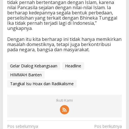
tidak pernah bertentangan dengan Islam, karena
nilai Pancasila sejalan dengan nilai-nilai Islam. Ia
berharap kedepannya segala bentuk perbedaan,
perselisihan yang terkait dengan Bhineka Tunggal
Ika tidak pernah terjadi lagi di Indonesia,”
ungkapnya.
Dengan itu kita berharap ini tidak hanya memikirkan
masalah domestiknya, tetapi juga berkontribusi
pada negara, bangsa dan masyarakat.
Gelar Dialog Kebangsaan
Headline
HIMMAH Banten
Tangkal Isu Hoax dan Radikalisme
Ikuti Kami
N
Pos sebelumnya
Pos berikutnya