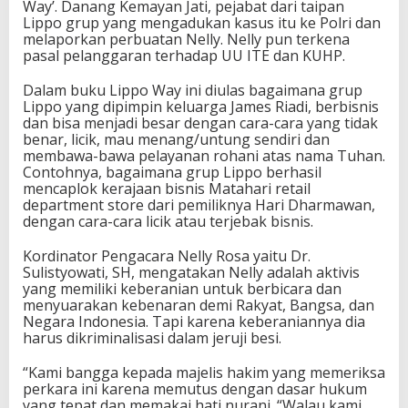
Way’. Danang Kemayan Jati, pejabat dari taipan
Lippo grup yang mengadukan kasus itu ke Polri dan
melaporkan perbuatan Nelly. Nelly pun terkena
pasal pelanggaran terhadap UU ITE dan KUHP.
Dalam buku Lippo Way ini diulas bagaimana grup
Lippo yang dipimpin keluarga James Riadi, berbisnis
dan bisa menjadi besar dengan cara-cara yang tidak
benar, licik, mau menang/untung sendiri dan
membawa-bawa pelayanan rohani atas nama Tuhan.
Contohnya, bagaimana grup Lippo berhasil
mencaplok kerajaan bisnis Matahari retail
department store dari pemiliknya Hari Dharmawan,
dengan cara-cara licik atau terjebak bisnis.
Kordinator Pengacara Nelly Rosa yaitu Dr.
Sulistyowati, SH, mengatakan Nelly adalah aktivis
yang memiliki keberanian untuk berbicara dan
menyuarakan kebenaran demi Rakyat, Bangsa, dan
Negara Indonesia. Tapi karena keberaniannya dia
harus dikriminalisasi dalam jeruji besi.
“Kami bangga kepada majelis hakim yang memeriksa
perkara ini karena memutus dengan dasar hukum
yang tepat dan memakai hati nurani. “Walau kami