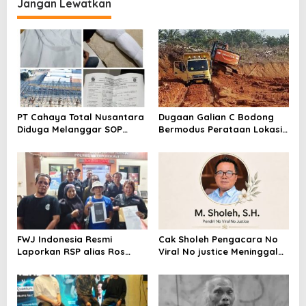
Segera Lakukan Penahanan
Jangan Lewatkan
PT Cahaya Total Nusantara
Dugaan Galian C Bodong
Diduga Melanggar SOP
Bermodus Perataan Lokasi
Penanganan Kecelakaan
Mencuat, Krimsus Polda
Kerja Hingga meninggal
Riau Akan Tinjauan Lokasi
Dunia, Kluarga Korban
Merasa Di abaikan
FWJ Indonesia Resmi
Cak Sholeh Pengacara No
Laporkan RSP alias Ros
Viral No justice Meninggal
dengan Pasal UU ITE
Dunia