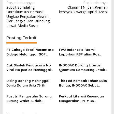
N
Pos sebelumnya
Pos berikutnya
Subdit Sumdaling
Oknum TNI dan Preman
a
Ditreskrimsus Berhasil
keroyok 2 warga sipil di Ancol
v
Ungkap Penjualan Hewan
Liar Langka Dan Dilindungi
i
Lewat Media Sosial
g
a
Posting Terkait
s
PT Cahaya Total Nusantara
FWJ Indonesia Resmi
i
Diduga Melanggar SOP
Laporkan RSP alias Ros
p
Penanganan Kecelakaan
dengan Pasal UU ITE
Kerja Hingga meninggal
o
Cak Sholeh Pengacara No
INDODAX Dorong Literasi
Dunia, Kluarga Korban
Viral No justice Meninggal
Quantum Computing untuk
s
Merasa Di abaikan
Dunia
Perkuat Kesiapan Ekosistem
Blockchain
Diding Boneng Meninggal
The Fed Kembali Tahan Suku
Dunia Dalam Usia 76 th
Bunga, INDODAX Sebut
Kepastian Kebijakan Dorong
Sentimen Pasar
Pasutri Pengusaha Sarang
Perkuat Literasi Keuangan
Burung Walet Sudah
Masyarakat, PT MBK
Berstatus Tersangka,
Ventura Salurkan Bantuan
Pelapor Desak Polda Jambi
Karpet Masjid di Pakuhaji