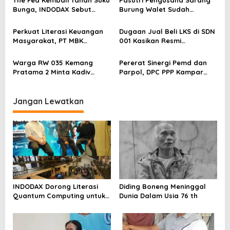
The Fed Kembali Tahan Suku
Pasutri Pengusaha Sarang
s
Bunga, INDODAX Sebut
Burung Walet Sudah
Kepastian Kebijakan Dorong
Berstatus Tersangka,
Sentimen Pasar
Pelapor Desak Polda Jambi
Perkuat Literasi Keuangan
Dugaan Jual Beli LKS di SDN
Segera Lakukan Penahanan
Masyarakat, PT MBK
001 Kasikan Resmi
Ventura Salurkan Bantuan
Dilaporkan ke Polres
Karpet Masjid di Pakuhaji
Kampar, Pemred – Pimum
Warga RW 035 Kemang
Pererat Sinergi Pemd dan
Metroterkini.id Desak Usut
Pratama 2 Minta Kadiv
Parpol, DPC PPP Kampar
Kasus Ini
Propam Evaluasi Penyidik
Audiensi Bersam Bupati dan
dan Personel Paminal Polres
Wakil Bupati Kampar
Metro Bekasi Kota
Jangan Lewatkan
INDODAX Dorong Literasi
Diding Boneng Meninggal
Quantum Computing untuk
Dunia Dalam Usia 76 th
Perkuat Kesiapan Ekosistem
Blockchain