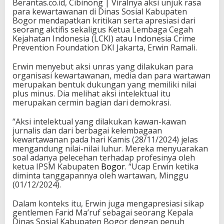
Berantas.co.id, Cibinong | Viralnya aksi unjuk rasa
para kewartawanan di Dinas Sosial Kabupaten
Bogor mendapatkan kritikan serta apresiasi dari
seorang aktifis sekaligus Ketua Lembaga Cegah
Kejahatan Indonesia (LCKI) atau Indonesia Crime
Prevention Foundation DKI Jakarta, Erwin Ramali.
Erwin menyebut aksi unras yang dilakukan para
organisasi kewartawanan, media dan para wartawan
merupakan bentuk dukungan yang memiliki nilai
plus minus. Dia melihat aksi intelektual itu
merupakan cermin bagian dari demokrasi.
“Aksi intelektual yang dilakukan kawan-kawan
jurnalis dan dari berbagai kelembagaan
kewartawanan pada hari Kamis (28/11/2024) jelas
mengandung nilai-nilai luhur. Mereka menyuarakan
soal adanya pelecehan terhadap profesinya oleh
ketua IPSM Kabupaten
Bogor
. “Ucap Erwin ketika
diminta tanggapannya oleh wartawan, Minggu
(01/12/2024).
Dalam konteks itu, Erwin juga mengapresiasi sikap
gentlemen Farid Ma’ruf sebagai seorang Kepala
Dinas Sosial Kabupaten Bogor dengan penuh