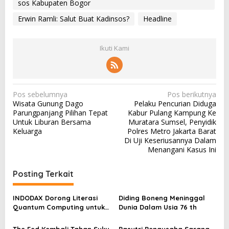
sos Kabupaten Bogor
Erwin Ramli: Salut Buat Kadinsos?
Headline
Ikuti Kami
N
Pos sebelumnya
Pos berikutnya
Wisata Gunung Dago
Pelaku Pencurian Diduga
a
Parungpanjang Pilihan Tepat
Kabur Pulang Kampung Ke
v
Untuk Liburan Bersama
Muratara Sumsel, Penyidik
Keluarga
Polres Metro Jakarta Barat
i
Di Uji Keseriusannya Dalam
g
Menangani Kasus Ini
a
Posting Terkait
s
i
INDODAX Dorong Literasi
Diding Boneng Meninggal
p
Quantum Computing untuk
Dunia Dalam Usia 76 th
Perkuat Kesiapan Ekosistem
o
Blockchain