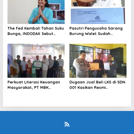
The Fed Kembali Tahan Suku
Pasutri Pengusaha Sarang
Bunga, INDODAX Sebut
Burung Walet Sudah
Kepastian Kebijakan Dorong
Berstatus Tersangka,
Sentimen Pasar
Pelapor Desak Polda Jambi
Segera Lakukan Penahanan
Perkuat Literasi Keuangan
Dugaan Jual Beli LKS di SDN
Masyarakat, PT MBK
001 Kasikan Resmi
Ventura Salurkan Bantuan
Dilaporkan ke Polres
Karpet Masjid di Pakuhaji
Kampar, Pemred – Pimum
Metroterkini.id Desak Usut
Kasus Ini