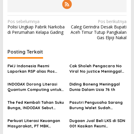
N
Pos sebelumnya
Pos berikutnya
Polisi Ungkap Pabrik Narkoba
Caleg Gerindra Desak Bupati
a
di Perumahan Kelapa Gading
Aceh Timur Tutup Pangkalan
v
Gas Elpiji Nakal
i
Posting Terkait
g
a
FWJ Indonesia Resmi
Cak Sholeh Pengacara No
s
Laporkan RSP alias Ros
Viral No justice Meninggal
dengan Pasal UU ITE
Dunia
i
INDODAX Dorong Literasi
Diding Boneng Meninggal
p
Quantum Computing untuk
Dunia Dalam Usia 76 th
o
Perkuat Kesiapan Ekosistem
Blockchain
s
The Fed Kembali Tahan Suku
Pasutri Pengusaha Sarang
Bunga, INDODAX Sebut
Burung Walet Sudah
Kepastian Kebijakan Dorong
Berstatus Tersangka,
Sentimen Pasar
Pelapor Desak Polda Jambi
Perkuat Literasi Keuangan
Dugaan Jual Beli LKS di SDN
Segera Lakukan Penahanan
Masyarakat, PT MBK
001 Kasikan Resmi
Ventura Salurkan Bantuan
Dilaporkan ke Polres