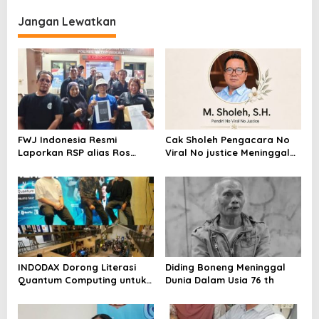
Karpet Masjid di Pakuhaji
Kampar, Pemred – Pimum
Metroterkini.id Desak Usut
Jangan Lewatkan
Kasus Ini
FWJ Indonesia Resmi
Cak Sholeh Pengacara No
Laporkan RSP alias Ros
Viral No justice Meninggal
dengan Pasal UU ITE
Dunia
INDODAX Dorong Literasi
Diding Boneng Meninggal
Quantum Computing untuk
Dunia Dalam Usia 76 th
Perkuat Kesiapan Ekosistem
Blockchain