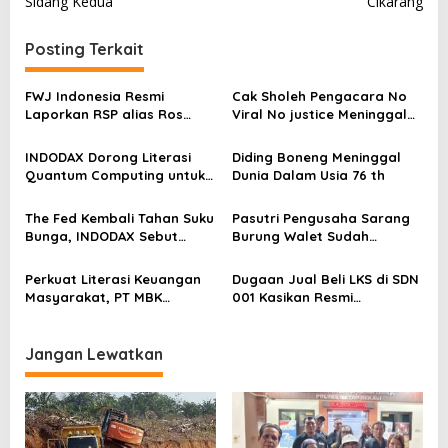
v
Sidang Kedua
Cikarang
i
Posting Terkait
g
a
FWJ Indonesia Resmi
Cak Sholeh Pengacara No
s
Laporkan RSP alias Ros
Viral No justice Meninggal
dengan Pasal UU ITE
Dunia
i
INDODAX Dorong Literasi
Diding Boneng Meninggal
p
Quantum Computing untuk
Dunia Dalam Usia 76 th
o
Perkuat Kesiapan Ekosistem
Blockchain
s
The Fed Kembali Tahan Suku
Pasutri Pengusaha Sarang
Bunga, INDODAX Sebut
Burung Walet Sudah
Kepastian Kebijakan Dorong
Berstatus Tersangka,
Sentimen Pasar
Pelapor Desak Polda Jambi
Perkuat Literasi Keuangan
Dugaan Jual Beli LKS di SDN
Segera Lakukan Penahanan
Masyarakat, PT MBK
001 Kasikan Resmi
Ventura Salurkan Bantuan
Dilaporkan ke Polres
Karpet Masjid di Pakuhaji
Kampar, Pemred – Pimum
Metroterkini.id Desak Usut
Jangan Lewatkan
Kasus Ini