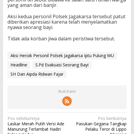
yang aman dari banjir.
Aksi kedua personil Polsek Jagakarsa tersebut patut
diberikan apresiasi karena telah menyelamatkan
nyawa seorang bayi.
Tidak ada korban jiwa dalam peristiwa tersebut.
Aksi Heroik Personil Polsek Jagakarsa Iptu Pulung WU
Headline
S.Pd Evakuasi Seorang Bayi
SH Dan Aipda Ridwan Fajar
Ikuti Kami
N
Pos sebelumnya
Pos berikutnya
Laskar Merah Putih Versi Ade
Pasukan Gegana Tangkap
a
Manurung Terlambat Hadiri
Pelaku Teror di Lippo