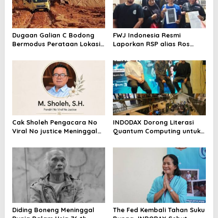
Dugaan Galian C Bodong
FWJ Indonesia Resmi
Bermodus Perataan Lokasi
Laporkan RSP alias Ros
Mencuat, Krimsus Polda
dengan Pasal UU ITE
Riau Akan Tinjauan Lokasi
Cak Sholeh Pengacara No
INDODAX Dorong Literasi
Viral No justice Meninggal
Quantum Computing untuk
Dunia
Perkuat Kesiapan Ekosistem
Blockchain
Diding Boneng Meninggal
The Fed Kembali Tahan Suku