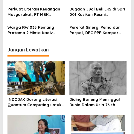
s
Kepastian Kebijakan Dorong
Berstatus Tersangka,
Sentimen Pasar
Pelapor Desak Polda Jambi
Perkuat Literasi Keuangan
Dugaan Jual Beli LKS di SDN
Segera Lakukan Penahanan
Masyarakat, PT MBK
001 Kasikan Resmi
Ventura Salurkan Bantuan
Dilaporkan ke Polres
Karpet Masjid di Pakuhaji
Kampar, Pemred – Pimum
Warga RW 035 Kemang
Pererat Sinergi Pemd dan
Metroterkini.id Desak Usut
Pratama 2 Minta Kadiv
Parpol, DPC PPP Kampar
Kasus Ini
Propam Evaluasi Penyidik
Audiensi Bersam Bupati dan
dan Personel Paminal Polres
Wakil Bupati Kampar
Metro Bekasi Kota
Jangan Lewatkan
INDODAX Dorong Literasi
Diding Boneng Meninggal
Quantum Computing untuk
Dunia Dalam Usia 76 th
Perkuat Kesiapan Ekosistem
Blockchain