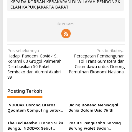
KEPADA KORBAN KEBAKARAN DI WILAYAH PENDONGK
ELAN KAPUK JAKARTA BARAT
Ikuti Kami
N
Pos sebelumnya
Pos berikutnya
Hadapi Pandemi Covid-19,
Percepatan Pembangunan
a
Koramil 03 Grogol Palmerah
Tol Trans-Sumatera dan
v
Distribusikan 50 Paket
Cisumdawu untuk Dorong
Sembako dari Alumni Akabri
Pemulihan Ekonomi Nasional
i
89
g
a
Posting Terkait
s
INDODAX Dorong Literasi
Diding Boneng Meninggal
i
Quantum Computing untuk
Dunia Dalam Usia 76 th
p
Perkuat Kesiapan Ekosistem
Blockchain
o
The Fed Kembali Tahan Suku
Pasutri Pengusaha Sarang
Bunga, INDODAX Sebut
Burung Walet Sudah