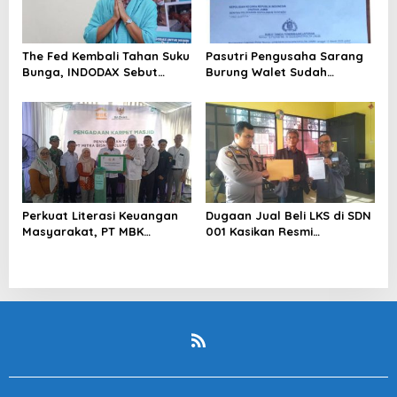
The Fed Kembali Tahan Suku
Pasutri Pengusaha Sarang
Bunga, INDODAX Sebut
Burung Walet Sudah
Kepastian Kebijakan Dorong
Berstatus Tersangka,
Sentimen Pasar
Pelapor Desak Polda Jambi
Segera Lakukan Penahanan
Perkuat Literasi Keuangan
Dugaan Jual Beli LKS di SDN
Masyarakat, PT MBK
001 Kasikan Resmi
Ventura Salurkan Bantuan
Dilaporkan ke Polres
Karpet Masjid di Pakuhaji
Kampar, Pemred – Pimum
Metroterkini.id Desak Usut
Kasus Ini