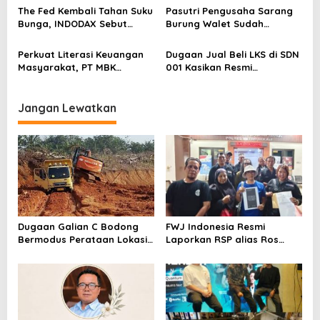
s
Blockchain
The Fed Kembali Tahan Suku
Pasutri Pengusaha Sarang
Bunga, INDODAX Sebut
Burung Walet Sudah
Kepastian Kebijakan Dorong
Berstatus Tersangka,
Sentimen Pasar
Pelapor Desak Polda Jambi
Perkuat Literasi Keuangan
Dugaan Jual Beli LKS di SDN
Segera Lakukan Penahanan
Masyarakat, PT MBK
001 Kasikan Resmi
Ventura Salurkan Bantuan
Dilaporkan ke Polres
Karpet Masjid di Pakuhaji
Kampar, Pemred – Pimum
Metroterkini.id Desak Usut
Jangan Lewatkan
Kasus Ini
Dugaan Galian C Bodong
FWJ Indonesia Resmi
Bermodus Perataan Lokasi
Laporkan RSP alias Ros
Mencuat, Krimsus Polda
dengan Pasal UU ITE
Riau Akan Tinjauan Lokasi