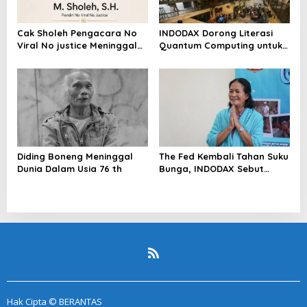
Cak Sholeh Pengacara No
INDODAX Dorong Literasi
Viral No justice Meninggal
Quantum Computing untuk
Dunia
Perkuat Kesiapan Ekosistem
Blockchain
Diding Boneng Meninggal
The Fed Kembali Tahan Suku
Dunia Dalam Usia 76 th
Bunga, INDODAX Sebut
Kepastian Kebijakan Dorong
Sentimen Pasar
Hak Cipta © BERANTAS