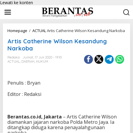
Lewati ke konten
Homepage
/
ACTUAL
Artis Catherine Wilson Kesandung Narkoba
Artis Catherine Wilson Kesandung
Narkoba
Redaksi
Jumat, 17 Juli 2020 - 19:10
ACTUAL
,
DAERAH
,
HUKUM
Penulis : Bryan
Editor : Redaksi
Berantas.co.id, Jakarta
– Artis Catherine Wilson
diamankan jajaran narkoba Polda Metro Jaya. Ia
ditangkap diduga karena penayalahgunaan
narkoba.