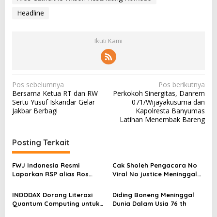
Headline
Ikuti Kami
N
Pos sebelumnya
Pos berikutnya
Bersama Ketua RT dan RW
Perkokoh Sinergitas, Danrem
a
Sertu Yusuf Iskandar Gelar
071/Wijayakusuma dan
v
Jakbar Berbagi
Kapolresta Banyumas
Latihan Menembak Bareng
i
g
Posting Terkait
a
s
FWJ Indonesia Resmi
Cak Sholeh Pengacara No
Laporkan RSP alias Ros
Viral No justice Meninggal
i
dengan Pasal UU ITE
Dunia
p
INDODAX Dorong Literasi
Diding Boneng Meninggal
o
Quantum Computing untuk
Dunia Dalam Usia 76 th
Perkuat Kesiapan Ekosistem