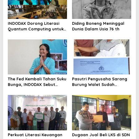
INDODAX Dorong Literasi
Diding Boneng Meninggal
Quantum Computing untuk
Dunia Dalam Usia 76 th
Perkuat Kesiapan Ekosistem
Blockchain
The Fed Kembali Tahan Suku
Pasutri Pengusaha Sarang
Bunga, INDODAX Sebut
Burung Walet Sudah
Kepastian Kebijakan Dorong
Berstatus Tersangka,
Sentimen Pasar
Pelapor Desak Polda Jambi
Segera Lakukan Penahanan
Perkuat Literasi Keuangan
Dugaan Jual Beli LKS di SDN