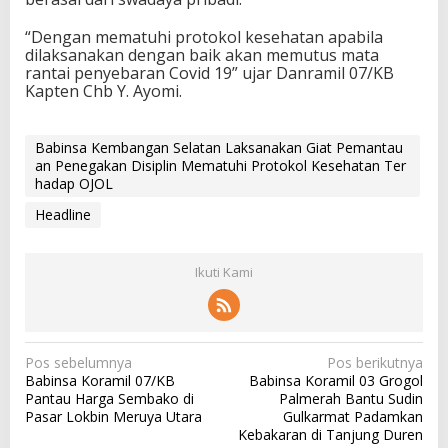
“Dengan mematuhi protokol kesehatan apabila
dilaksanakan dengan baik akan memutus mata
rantai penyebaran Covid 19” ujar Danramil 07/KB
Kapten Chb Y. Ayomi.
Babinsa Kembangan Selatan Laksanakan Giat Pemantau
an Penegakan Disiplin Mematuhi Protokol Kesehatan Ter
hadap OJOL
Headline
Ikuti Kami
N
Pos sebelumnya
Pos berikutnya
Babinsa Koramil 07/KB
Babinsa Koramil 03 Grogol
a
Pantau Harga Sembako di
Palmerah Bantu Sudin
v
Pasar Lokbin Meruya Utara
Gulkarmat Padamkan
Kebakaran di Tanjung Duren
i