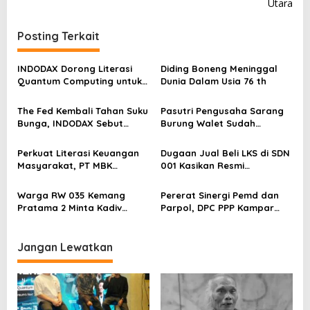
Utara
g
a
Posting Terkait
s
INDODAX Dorong Literasi
Diding Boneng Meninggal
i
Quantum Computing untuk
Dunia Dalam Usia 76 th
p
Perkuat Kesiapan Ekosistem
Blockchain
o
The Fed Kembali Tahan Suku
Pasutri Pengusaha Sarang
Bunga, INDODAX Sebut
Burung Walet Sudah
s
Kepastian Kebijakan Dorong
Berstatus Tersangka,
Sentimen Pasar
Pelapor Desak Polda Jambi
Perkuat Literasi Keuangan
Dugaan Jual Beli LKS di SDN
Segera Lakukan Penahanan
Masyarakat, PT MBK
001 Kasikan Resmi
Ventura Salurkan Bantuan
Dilaporkan ke Polres
Karpet Masjid di Pakuhaji
Kampar, Pemred – Pimum
Warga RW 035 Kemang
Pererat Sinergi Pemd dan
Metroterkini.id Desak Usut
Pratama 2 Minta Kadiv
Parpol, DPC PPP Kampar
Kasus Ini
Propam Evaluasi Penyidik
Audiensi Bersam Bupati dan
dan Personel Paminal Polres
Wakil Bupati Kampar
Metro Bekasi Kota
Jangan Lewatkan