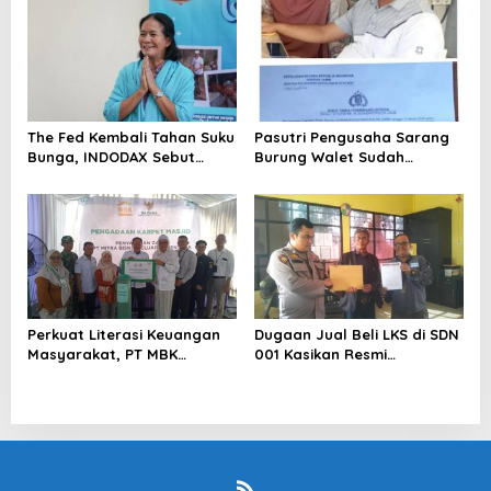
The Fed Kembali Tahan Suku
Pasutri Pengusaha Sarang
Bunga, INDODAX Sebut
Burung Walet Sudah
Kepastian Kebijakan Dorong
Berstatus Tersangka,
Sentimen Pasar
Pelapor Desak Polda Jambi
Segera Lakukan Penahanan
Perkuat Literasi Keuangan
Dugaan Jual Beli LKS di SDN
Masyarakat, PT MBK
001 Kasikan Resmi
Ventura Salurkan Bantuan
Dilaporkan ke Polres
Karpet Masjid di Pakuhaji
Kampar, Pemred – Pimum
Metroterkini.id Desak Usut
Kasus Ini