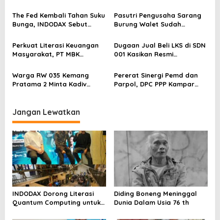
p
Perkuat Kesiapan Ekosistem
Blockchain
o
The Fed Kembali Tahan Suku
Pasutri Pengusaha Sarang
Bunga, INDODAX Sebut
Burung Walet Sudah
s
Kepastian Kebijakan Dorong
Berstatus Tersangka,
Sentimen Pasar
Pelapor Desak Polda Jambi
Perkuat Literasi Keuangan
Dugaan Jual Beli LKS di SDN
Segera Lakukan Penahanan
Masyarakat, PT MBK
001 Kasikan Resmi
Ventura Salurkan Bantuan
Dilaporkan ke Polres
Karpet Masjid di Pakuhaji
Kampar, Pemred – Pimum
Warga RW 035 Kemang
Pererat Sinergi Pemd dan
Metroterkini.id Desak Usut
Pratama 2 Minta Kadiv
Parpol, DPC PPP Kampar
Kasus Ini
Propam Evaluasi Penyidik
Audiensi Bersam Bupati dan
dan Personel Paminal Polres
Wakil Bupati Kampar
Metro Bekasi Kota
Jangan Lewatkan
INDODAX Dorong Literasi
Diding Boneng Meninggal
Quantum Computing untuk
Dunia Dalam Usia 76 th
Perkuat Kesiapan Ekosistem
Blockchain