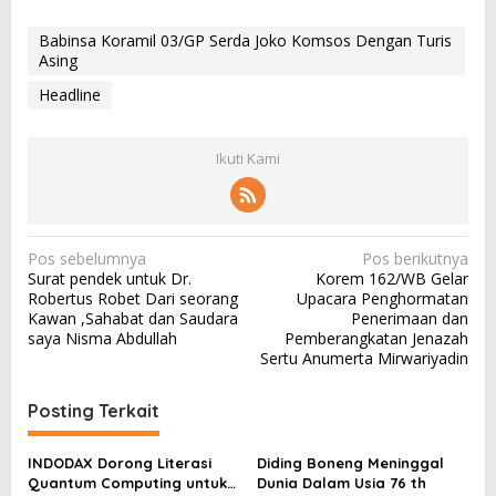
Babinsa Koramil 03/GP Serda Joko Komsos Dengan Turis
Asing
Headline
Ikuti Kami
N
Pos sebelumnya
Pos berikutnya
Surat pendek untuk Dr.
Korem 162/WB Gelar
a
Robertus Robet Dari seorang
Upacara Penghormatan
v
Kawan ,Sahabat dan Saudara
Penerimaan dan
saya Nisma Abdullah
Pemberangkatan Jenazah
i
Sertu Anumerta Mirwariyadin
g
a
Posting Terkait
s
INDODAX Dorong Literasi
Diding Boneng Meninggal
i
Quantum Computing untuk
Dunia Dalam Usia 76 th