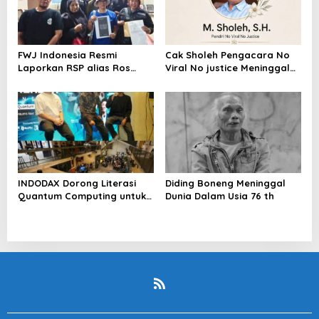
FWJ Indonesia Resmi
Cak Sholeh Pengacara No
Laporkan RSP alias Ros
Viral No justice Meninggal
dengan Pasal UU ITE
Dunia
INDODAX Dorong Literasi
Diding Boneng Meninggal
Quantum Computing untuk
Dunia Dalam Usia 76 th
Perkuat Kesiapan Ekosistem
Blockchain