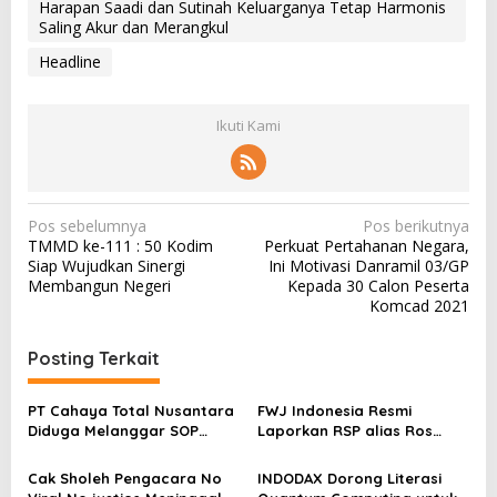
Harapan Saadi dan Sutinah Keluarganya Tetap Harmonis
Saling Akur dan Merangkul
Headline
Ikuti Kami
N
Pos sebelumnya
Pos berikutnya
TMMD ke-111 : 50 Kodim
Perkuat Pertahanan Negara,
a
Siap Wujudkan Sinergi
Ini Motivasi Danramil 03/GP
v
Membangun Negeri
Kepada 30 Calon Peserta
Komcad 2021
i
g
Posting Terkait
a
s
PT Cahaya Total Nusantara
FWJ Indonesia Resmi
Diduga Melanggar SOP
Laporkan RSP alias Ros
i
Penanganan Kecelakaan
dengan Pasal UU ITE
p
Kerja Hingga meninggal
Cak Sholeh Pengacara No
INDODAX Dorong Literasi
Dunia, Kluarga Korban