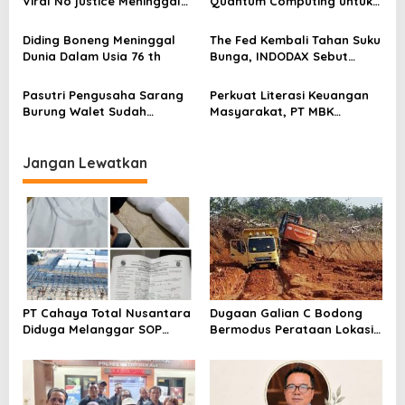
o
Viral No justice Meninggal
Quantum Computing untuk
Merasa Di abaikan
Dunia
Perkuat Kesiapan Ekosistem
s
Blockchain
Diding Boneng Meninggal
The Fed Kembali Tahan Suku
Dunia Dalam Usia 76 th
Bunga, INDODAX Sebut
Kepastian Kebijakan Dorong
Sentimen Pasar
Pasutri Pengusaha Sarang
Perkuat Literasi Keuangan
Burung Walet Sudah
Masyarakat, PT MBK
Berstatus Tersangka,
Ventura Salurkan Bantuan
Pelapor Desak Polda Jambi
Karpet Masjid di Pakuhaji
Segera Lakukan Penahanan
Jangan Lewatkan
PT Cahaya Total Nusantara
Dugaan Galian C Bodong
Diduga Melanggar SOP
Bermodus Perataan Lokasi
Penanganan Kecelakaan
Mencuat, Krimsus Polda
Kerja Hingga meninggal
Riau Akan Tinjauan Lokasi
Dunia, Kluarga Korban
Merasa Di abaikan