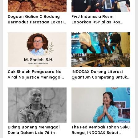
Dugaan Galian C Bodong
FWJ Indonesia Resmi
Bermodus Perataan Lokasi
Laporkan RSP alias Ros
Mencuat, Krimsus Polda
dengan Pasal UU ITE
Riau Akan Tinjauan Lokasi
Cak Sholeh Pengacara No
INDODAX Dorong Literasi
Viral No justice Meninggal
Quantum Computing untuk
Dunia
Perkuat Kesiapan Ekosistem
Blockchain
Diding Boneng Meninggal
The Fed Kembali Tahan Suku
Dunia Dalam Usia 76 th
Bunga, INDODAX Sebut
Kepastian Kebijakan Dorong