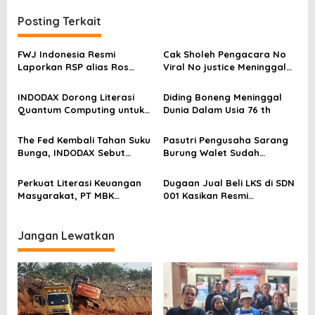
g
a
Posting Terkait
s
FWJ Indonesia Resmi
Cak Sholeh Pengacara No
i
Laporkan RSP alias Ros
Viral No justice Meninggal
p
dengan Pasal UU ITE
Dunia
o
INDODAX Dorong Literasi
Diding Boneng Meninggal
Quantum Computing untuk
Dunia Dalam Usia 76 th
s
Perkuat Kesiapan Ekosistem
Blockchain
The Fed Kembali Tahan Suku
Pasutri Pengusaha Sarang
Bunga, INDODAX Sebut
Burung Walet Sudah
Kepastian Kebijakan Dorong
Berstatus Tersangka,
Sentimen Pasar
Pelapor Desak Polda Jambi
Perkuat Literasi Keuangan
Dugaan Jual Beli LKS di SDN
Segera Lakukan Penahanan
Masyarakat, PT MBK
001 Kasikan Resmi
Ventura Salurkan Bantuan
Dilaporkan ke Polres
Karpet Masjid di Pakuhaji
Kampar, Pemred – Pimum
Metroterkini.id Desak Usut
Jangan Lewatkan
Kasus Ini