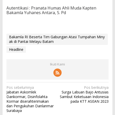
Autentikasi : Pranata Humas Ahli Muda Kapten
Bakamla Yuhanes Antara, S. Pd
Bakamla RI Beserta Tim Gabungan Atasi Tumpahan Miny
ak di Pantai Melayu Batam
Headline
Ikuti Kami
N
Pos sebelumnya
Pos berikutnya
Jabatan Askomlek
Surga Labuan Bajo Antusias
a
Dankormar, Disinfolahta
Sambut Keketuaan Indonesia
v
Kormar diserahterimakan
pada KTT ASEAN 2023
dan Pengukuhan Danlanmar
i
Surabaya