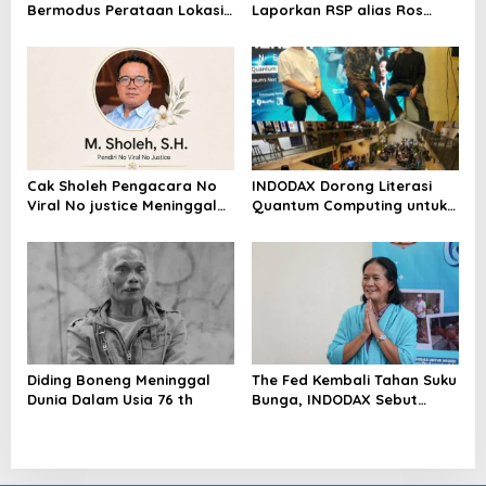
Bermodus Perataan Lokasi
Laporkan RSP alias Ros
Mencuat, Krimsus Polda
dengan Pasal UU ITE
Riau Akan Tinjauan Lokasi
Cak Sholeh Pengacara No
INDODAX Dorong Literasi
Viral No justice Meninggal
Quantum Computing untuk
Dunia
Perkuat Kesiapan Ekosistem
Blockchain
Diding Boneng Meninggal
The Fed Kembali Tahan Suku
Dunia Dalam Usia 76 th
Bunga, INDODAX Sebut
Kepastian Kebijakan Dorong
Sentimen Pasar