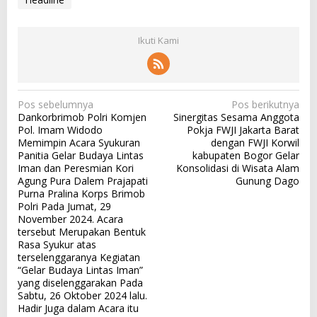
Ikuti Kami
N
Pos sebelumnya
Pos berikutnya
Dankorbrimob Polri Komjen
Sinergitas Sesama Anggota
a
Pol. Imam Widodo
Pokja FWJI Jakarta Barat
v
Memimpin Acara Syukuran
dengan FWJI Korwil
Panitia Gelar Budaya Lintas
kabupaten Bogor Gelar
i
Iman dan Peresmian Kori
Konsolidasi di Wisata Alam
g
Agung Pura Dalem Prajapati
Gunung Dago
Purna Pralina Korps Brimob
a
Polri Pada Jumat, 29
s
November 2024. Acara
tersebut Merupakan Bentuk
i
Rasa Syukur atas
p
terselenggaranya Kegiatan
“Gelar Budaya Lintas Iman”
o
yang diselenggarakan Pada
Sabtu, 26 Oktober 2024 lalu.
s
Hadir Juga dalam Acara itu