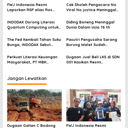
FWJ Indonesia Resmi
Cak Sholeh Pengacara No
Laporkan RSP alias Ros
Viral No justice Meninggal
dengan Pasal UU ITE
Dunia
INDODAX Dorong Literasi
Diding Boneng Meninggal
Quantum Computing untuk
Dunia Dalam Usia 76 th
Perkuat Kesiapan Ekosistem
Blockchain
The Fed Kembali Tahan Suku
Pasutri Pengusaha Sarang
Bunga, INDODAX Sebut
Burung Walet Sudah
Kepastian Kebijakan Dorong
Berstatus Tersangka,
Sentimen Pasar
Pelapor Desak Polda Jambi
Perkuat Literasi Keuangan
Dugaan Jual Beli LKS di SDN
Segera Lakukan Penahanan
Masyarakat, PT MBK
001 Kasikan Resmi
Ventura Salurkan Bantuan
Dilaporkan ke Polres
Karpet Masjid di Pakuhaji
Kampar, Pemred – Pimum
Metroterkini.id Desak Usut
Jangan Lewatkan
Kasus Ini
Dugaan Galian C Bodong
FWJ Indonesia Resmi