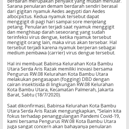
berdarah merupakan penyakit yang mudah menular.
Sarana penularan demam berdarah sendiri berasal
dari gigitan nyamuk Aedes aegypti dan Aedes
albocpictus. Kedua nyamuk tersebut dapat
menggigit di pagi hari sampai sore menjelang
petang. Penularan terjadi saat nyamuk menggigit
dan menghisap darah seseorang yang sudah
terinfeksi virus dengue, ketika nyamuk tersebut
mengigit orang lain, maka virus akan tersebar. Hal
tersebut terjadi karena nyamuk berperan sebagai
medium pembawa (carrier) virus dengue tersebut.
Hal ini membuat Babinsa Kelurahan Kota Bambu
Utara Serda Aris Razak memiliki inovasi bersama
Pengurus RW.08 Kelurahan Kota Bambu Utara
melakukan pengasapan (fogging) DBD dengan
cairan insektisida di lingkungan RW.08 Kelurahan
Kota Bambu Utara, Kecamatan Palmerah, Jakarta
Barat, Sabtu (18/7/2020).
Saat dikonfirmasi, Babinsa Kelurahan Kota Bambu
Utara Serda Aris Razak mengungkapkan, “Selain kita
fokus terhadap penanggulangan Pandemi Covid-19,
kami bersama Pengurus RW.08 Kota Bambu Utara
juga sangat concern akan bahayanya penularan