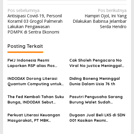
N
Pos sebelumnya
Pos berikutnya
Antisipasi Covid-19, Personil
Hampiri Ojol, Ini Yang
a
Koramil 03 Grogol Palmerah
Dilakukan Babinsa Jelambar
v
Lakukan Pengawasan
Serda Hendro
PDMPK di Sentra Ekonomi
i
g
Posting Terkait
a
s
FWJ Indonesia Resmi
Cak Sholeh Pengacara No
Laporkan RSP alias Ros
Viral No justice Meninggal
i
dengan Pasal UU ITE
Dunia
p
INDODAX Dorong Literasi
Diding Boneng Meninggal
o
Quantum Computing untuk
Dunia Dalam Usia 76 th
Perkuat Kesiapan Ekosistem
s
Blockchain
The Fed Kembali Tahan Suku
Pasutri Pengusaha Sarang
Bunga, INDODAX Sebut
Burung Walet Sudah
Kepastian Kebijakan Dorong
Berstatus Tersangka,
Sentimen Pasar
Pelapor Desak Polda Jambi
Perkuat Literasi Keuangan
Dugaan Jual Beli LKS di SDN
Segera Lakukan Penahanan
Masyarakat, PT MBK
001 Kasikan Resmi
Ventura Salurkan Bantuan
Dilaporkan ke Polres
Karpet Masjid di Pakuhaji
Kampar, Pemred – Pimum