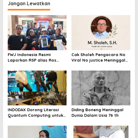
Metroterkini.id Desak Usut
Jangan Lewatkan
Kasus Ini
FWJ Indonesia Resmi
Cak Sholeh Pengacara No
Laporkan RSP alias Ros
Viral No justice Meninggal
dengan Pasal UU ITE
Dunia
INDODAX Dorong Literasi
Diding Boneng Meninggal
Quantum Computing untuk
Dunia Dalam Usia 76 th
Perkuat Kesiapan Ekosistem
Blockchain