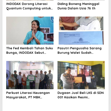
INDODAX Dorong Literasi
Diding Boneng Meninggal
Quantum Computing untuk
Dunia Dalam Usia 76 th
Perkuat Kesiapan Ekosistem
Blockchain
The Fed Kembali Tahan Suku
Pasutri Pengusaha Sarang
Bunga, INDODAX Sebut
Burung Walet Sudah
Kepastian Kebijakan Dorong
Berstatus Tersangka,
Sentimen Pasar
Pelapor Desak Polda Jambi
Segera Lakukan Penahanan
Perkuat Literasi Keuangan
Dugaan Jual Beli LKS di SDN
Masyarakat, PT MBK
001 Kasikan Resmi
Ventura Salurkan Bantuan
Dilaporkan ke Polres
Karpet Masjid di Pakuhaji
Kampar, Pemred – Pimum
Metroterkini.id Desak Usut