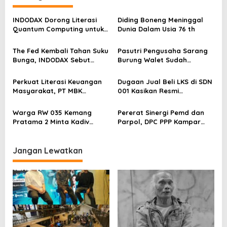
s
INDODAX Dorong Literasi
Diding Boneng Meninggal
i
Quantum Computing untuk
Dunia Dalam Usia 76 th
p
Perkuat Kesiapan Ekosistem
Blockchain
o
The Fed Kembali Tahan Suku
Pasutri Pengusaha Sarang
Bunga, INDODAX Sebut
Burung Walet Sudah
s
Kepastian Kebijakan Dorong
Berstatus Tersangka,
Sentimen Pasar
Pelapor Desak Polda Jambi
Perkuat Literasi Keuangan
Dugaan Jual Beli LKS di SDN
Segera Lakukan Penahanan
Masyarakat, PT MBK
001 Kasikan Resmi
Ventura Salurkan Bantuan
Dilaporkan ke Polres
Karpet Masjid di Pakuhaji
Kampar, Pemred – Pimum
Warga RW 035 Kemang
Pererat Sinergi Pemd dan
Metroterkini.id Desak Usut
Pratama 2 Minta Kadiv
Parpol, DPC PPP Kampar
Kasus Ini
Propam Evaluasi Penyidik
Audiensi Bersam Bupati dan
dan Personel Paminal Polres
Wakil Bupati Kampar
Metro Bekasi Kota
Jangan Lewatkan