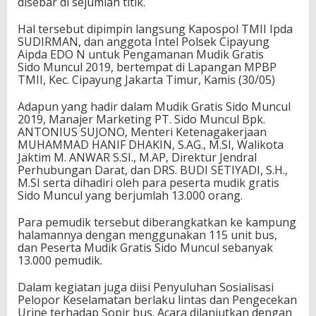
disebar di sejumlah titik.
Hal tersebut dipimpin langsung Kapospol TMII Ipda
SUDIRMAN, dan anggota Intel Polsek Cipayung
Aipda EDO N untuk Pengamanan Mudik Gratis
Sido Muncul 2019, bertempat di Lapangan MPBP
TMII, Kec. Cipayung Jakarta Timur, Kamis (30/05)
Adapun yang hadir dalam Mudik Gratis Sido Muncul
2019, Manajer Marketing PT. Sido Muncul Bpk.
ANTONIUS SUJONO, Menteri Ketenagakerjaan
MUHAMMAD HANIF DHAKIN, S.AG., M.SI, Walikota
Jaktim M. ANWAR S.SI., M.AP, Direktur Jendral
Perhubungan Darat, dan DRS. BUDI SETIYADI, S.H.,
M.SI serta dihadiri oleh para peserta mudik gratis
Sido Muncul yang berjumlah 13.000 orang.
Para pemudik tersebut diberangkatkan ke kampung
halamannya dengan menggunakan 115 unit bus,
dan Peserta Mudik Gratis Sido Muncul sebanyak
13.000 pemudik.
Dalam kegiatan juga diisi Penyuluhan Sosialisasi
Pelopor Keselamatan berlaku lintas dan Pengecekan
Urine terhadap Sopir bus. Acara dilanjutkan dengan