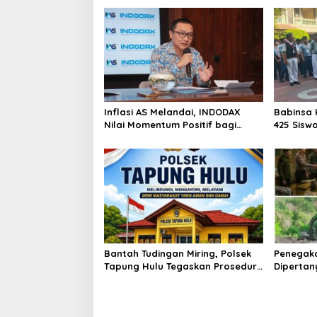
Inflasi AS Melandai, INDODAX
Babinsa 
Nilai Momentum Positif bagi
425 Sisw
Bitcoin dan Ethereum Jelang ETH
dengan 
Genesis Day
Kebangs
Bantah Tudingan Miring, Polsek
Penegak
Tapung Hulu Tegaskan Prosedur
Dipertan
Hukum Kasus Curat PLTD Sudah
Tambang 
Sesuai SOP
Aktivita
Kapur IX