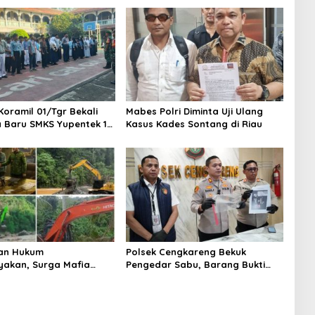
Koramil 01/Tgr Bekali
Mabes Polri Diminta Uji Ulang
a Baru SMKS Yupentek 1
Kasus Kades Sontang di Riau
PBB dan Wawasan
aan
an Hukum
Polsek Cengkareng Bekuk
yakan, Surga Mafia
Pengedar Sabu, Barang Bukti
di Kab.50 Kota:
Nyaris 10 Gram Diamankan
s PETI Masih Mengepung
, Alam Rusak