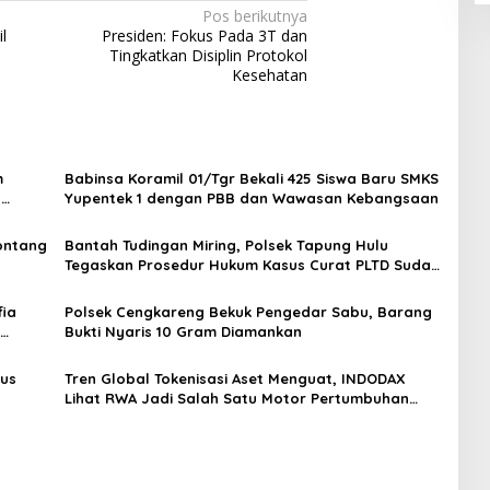
Pos berikutnya
l
Presiden: Fokus Pada 3T dan
Tingkatkan Disiplin Protokol
Kesehatan
m
Babinsa Koramil 01/Tgr Bekali 425 Siswa Baru SMKS
H
Yupentek 1 dengan PBB dan Wawasan Kebangsaan
Sontang
Bantah Tudingan Miring, Polsek Tapung Hulu
Tegaskan Prosedur Hukum Kasus Curat PLTD Sudah
Sesuai SOP
ia
Polsek Cengkareng Bekuk Pengedar Sabu, Barang
Bukti Nyaris 10 Gram Diamankan
gus
Tren Global Tokenisasi Aset Menguat, INDODAX
Lihat RWA Jadi Salah Satu Motor Pertumbuhan
Baru Industri Kripto