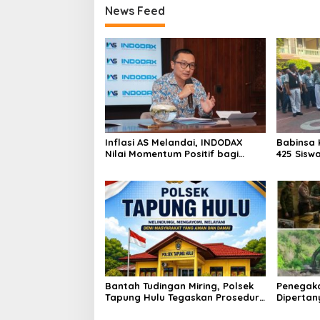
News Feed
Inflasi AS Melandai, INDODAX
Babinsa 
Nilai Momentum Positif bagi
425 Sisw
Bitcoin dan Ethereum Jelang ETH
dengan 
Genesis Day
Kebangs
Bantah Tudingan Miring, Polsek
Penegak
Tapung Hulu Tegaskan Prosedur
Dipertan
Hukum Kasus Curat PLTD Sudah
Tambang 
Sesuai SOP
Aktivita