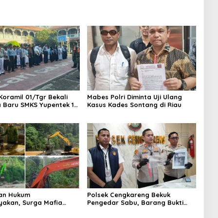
Koramil 01/Tgr Bekali
Mabes Polri Diminta Uji Ulang
a Baru SMKS Yupentek 1
Kasus Kades Sontang di Riau
PBB dan Wawasan
aan
an Hukum
Polsek Cengkareng Bekuk
yakan, Surga Mafia
Pengedar Sabu, Barang Bukti
di Kab.50 Kota:
Nyaris 10 Gram Diamankan
s PETI Masih Mengepung