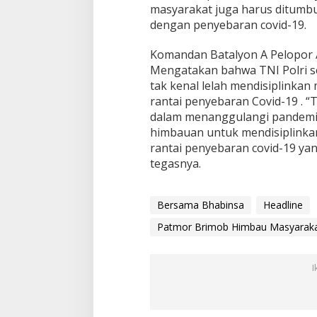
k
masyarakat juga harus ditumb
a
dengan penyebaran covid-19.
t
p
Komandan Batalyon A Pelopor A
a
Mengatakan bahwa TNI Polri s
t
u
tak kenal lelah mendisiplinka
h
rantai penyebaran Covid-19 . “
i
dalam menanggulangi pandemi 
P
himbauan untuk mendisiplink
r
rantai penyebaran covid-19 yang
o
t
tegasnya.
o
k
o
Bersama Bhabinsa
Headline
l
K
Patmor Brimob Himbau Masyarakat
e
s
e
I
h
a
t
a