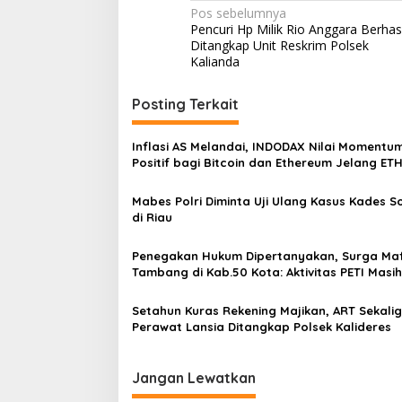
n
N
Pos sebelumnya
Pencuri Hp Milik Rio Anggara Berhasi
a
Ditangkap Unit Reskrim Polsek
v
Kalianda
i
Posting Terkait
g
a
Inflasi AS Melandai, INDODAX Nilai Momentu
s
Positif bagi Bitcoin dan Ethereum Jelang ET
Genesis Day
i
Mabes Polri Diminta Uji Ulang Kasus Kades 
p
di Riau
o
Penegakan Hukum Dipertanyakan, Surga Maf
s
Tambang di Kab.50 Kota: Aktivitas PETI Masih
Mengepung Kapur IX, Alam Rusak
Setahun Kuras Rekening Majikan, ART Sekali
Perawat Lansia Ditangkap Polsek Kalideres
Jangan Lewatkan