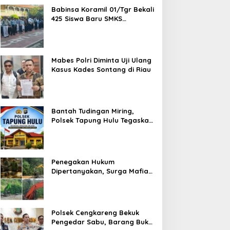
Babinsa Koramil 01/Tgr Bekali
425 Siswa Baru SMKS
Yupentek 1 dengan PBB dan
Wawasan Kebangsaan
Mabes Polri Diminta Uji Ulang
Kasus Kades Sontang di Riau
Bantah Tudingan Miring,
Polsek Tapung Hulu Tegaskan
Prosedur Hukum Kasus Curat
PLTD Sudah Sesuai SOP
Penegakan Hukum
Dipertanyakan, Surga Mafia
Tambang di Kab.50 Kota:
Aktivitas PETI Masih
Mengepung Kapur IX, Alam
Rusak
Polsek Cengkareng Bekuk
Pengedar Sabu, Barang Bukti