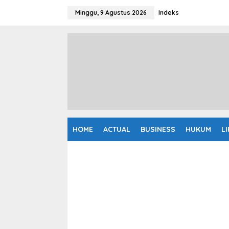
L
e
Minggu, 9 Agustus 2026
Indeks
w
a
t
i
k
e
k
o
n
t
e
n
HOME
ACTUAL
BUSINESS
HUKUM
L