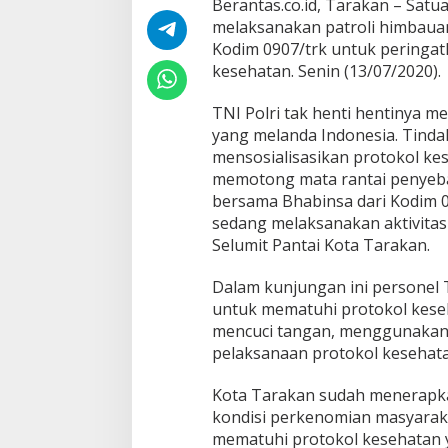
Berantas.co.id, Tarakan – Satu
P
melaksanakan patroli himbauan
a
t
Kodim 0907/trk untuk peringat
m
kesehatan. Senin (13/07/2020).
o
r
TNI Polri tak henti hentinya 
B
yang melanda Indonesia. Tinda
r
i
mensosialisasikan protokol ke
m
memotong mata rantai penyebar
o
bersama Bhabinsa dari Kodim 
b
sedang melaksanakan aktivitas
H
i
Selumit Pantai Kota Tarakan.
m
b
Dalam kunjungan ini personel
a
untuk mematuhi protokol keseha
u
mencuci tangan, menggunakan
M
a
pelaksanaan protokol kesehata
s
y
Kota Tarakan sudah menerapk
a
kondisi perkenomian masyaraka
r
mematuhi protokol kesehatan y
a