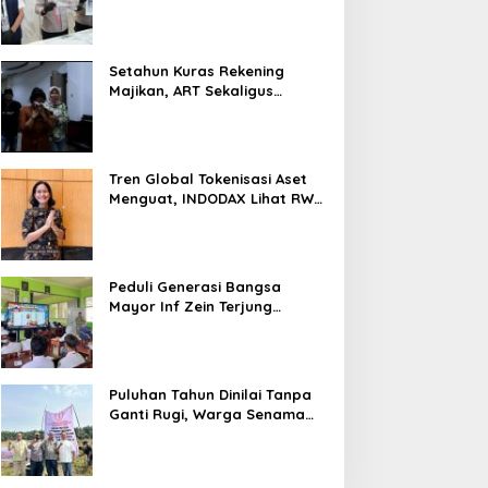
Nyaris 10 Gram Diamankan
Setahun Kuras Rekening
Majikan, ART Sekaligus
Perawat Lansia Ditangkap
Polsek Kalideres
Tren Global Tokenisasi Aset
Menguat, INDODAX Lihat RWA
Jadi Salah Satu Motor
Pertumbuhan Baru Industri
Kripto
Peduli Generasi Bangsa
Mayor Inf Zein Terjung
Langsung Berikan Materi
Kebangsaan Dan Bela
Negara Dalam MPLS Di
Sekolah
Puluhan Tahun Dinilai Tanpa
Ganti Rugi, Warga Senama
Nenek Desak PTPN IV
Regional III Hentikan Aktivitas
di Lahan Sengketa