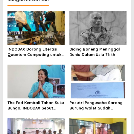
INDODAX Dorong Literasi
Diding Boneng Meninggal
Quantum Computing untuk
Dunia Dalam Usia 76 th
Perkuat Kesiapan Ekosistem
Blockchain
The Fed Kembali Tahan Suku
Pasutri Pengusaha Sarang
Bunga, INDODAX Sebut
Burung Walet Sudah
Kepastian Kebijakan Dorong
Berstatus Tersangka,
Sentimen Pasar
Pelapor Desak Polda Jambi
Segera Lakukan Penahanan