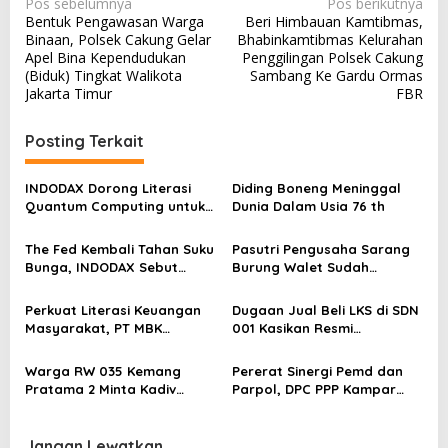
N
Pos sebelumnya
Pos berikutnya
Bentuk Pengawasan Warga
Beri Himbauan Kamtibmas,
a
Binaan, Polsek Cakung Gelar
Bhabinkamtibmas Kelurahan
v
Apel Bina Kependudukan
Penggilingan Polsek Cakung
(Biduk) Tingkat Walikota
Sambang Ke Gardu Ormas
i
Jakarta Timur
FBR
g
a
Posting Terkait
s
INDODAX Dorong Literasi
Diding Boneng Meninggal
i
Quantum Computing untuk
Dunia Dalam Usia 76 th
p
Perkuat Kesiapan Ekosistem
Blockchain
o
The Fed Kembali Tahan Suku
Pasutri Pengusaha Sarang
Bunga, INDODAX Sebut
Burung Walet Sudah
s
Kepastian Kebijakan Dorong
Berstatus Tersangka,
Sentimen Pasar
Pelapor Desak Polda Jambi
Perkuat Literasi Keuangan
Dugaan Jual Beli LKS di SDN
Segera Lakukan Penahanan
Masyarakat, PT MBK
001 Kasikan Resmi
Ventura Salurkan Bantuan
Dilaporkan ke Polres
Karpet Masjid di Pakuhaji
Kampar, Pemred – Pimum
Warga RW 035 Kemang
Pererat Sinergi Pemd dan
Metroterkini.id Desak Usut
Pratama 2 Minta Kadiv
Parpol, DPC PPP Kampar
Kasus Ini
Propam Evaluasi Penyidik
Audiensi Bersam Bupati dan
dan Personel Paminal Polres
Wakil Bupati Kampar
Metro Bekasi Kota
Jangan Lewatkan