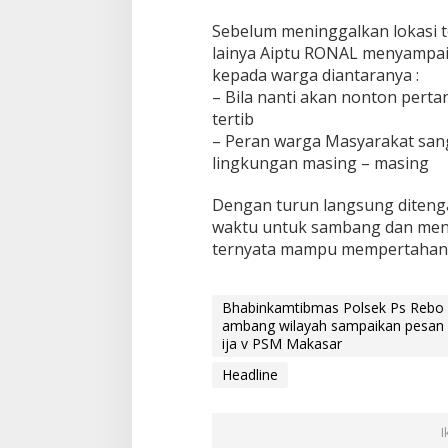
B
a
Sebelum meninggalkan lokasi 
b
lainya Aiptu RONAL menyampa
i
kepada warga diantaranya :
n
– Bila nanti akan nonton pert
s
tertib
a
0
– Peran warga Masyarakat sa
3
lingkungan masing – masing
C
i
Dengan turun langsung diteng
j
waktu untuk sambang dan me
a
n
ternyata mampu mempertahan si
t
u
n
Bhabinkamtibmas Polsek Ps Rebo 
g
ambang wilayah sampaikan pesan 
s
ija v PSM Makasar
a
m
Headline
b
a
n
I
g