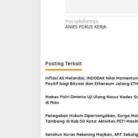
w
i
l
a
N
Pos sebelumnya
y
ANIES FOKUS KERJA
a
a
h
v
s
i
a
m
g
p
Posting Terkait
a
a
i
s
k
Inflasi AS Melandai, INDODAX Nilai Momentu
i
a
Positif bagi Bitcoin dan Ethereum Jelang ET
n
Genesis Day
p
p
Mabes Polri Diminta Uji Ulang Kasus Kades 
e
o
di Riau
s
s
a
n
Penegakan Hukum Dipertanyakan, Surga Maf
K
Tambang di Kab.50 Kota: Aktivitas PETI Masih
a
Mengepung Kapur IX, Alam Rusak
m
Setahun Kuras Rekening Majikan, ART Sekali
t