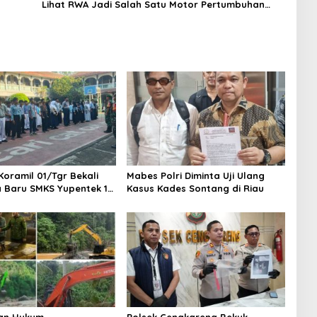
Lihat RWA Jadi Salah Satu Motor Pertumbuhan
Baru Industri Kripto
Koramil 01/Tgr Bekali
Mabes Polri Diminta Uji Ulang
a Baru SMKS Yupentek 1
Kasus Kades Sontang di Riau
PBB dan Wawasan
aan
an Hukum
Polsek Cengkareng Bekuk