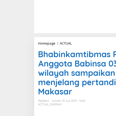
Homepage
/
ACTUAL
B
h
Bhabinkamtibmas P
a
b
Anggota Babinsa 0
i
n
wilayah sampaikan
k
a
menjelang pertandi
m
t
Makasar
i
b
m
Redaksi
Jumat, 19 Juli 2019 - 16:02
a
ACTUAL
,
DAERAH
s
P