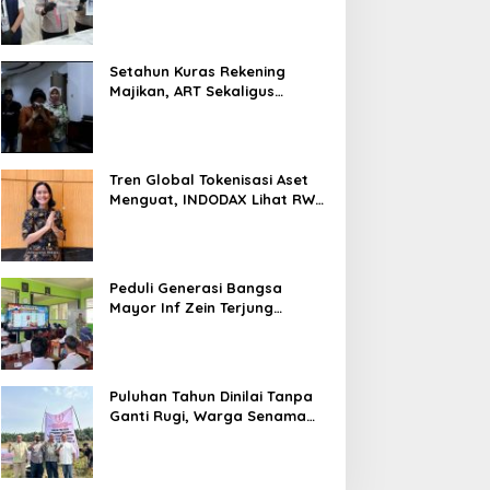
Nyaris 10 Gram Diamankan
Setahun Kuras Rekening
Majikan, ART Sekaligus
Perawat Lansia Ditangkap
Polsek Kalideres
Tren Global Tokenisasi Aset
Menguat, INDODAX Lihat RWA
Jadi Salah Satu Motor
Pertumbuhan Baru Industri
Kripto
Peduli Generasi Bangsa
Mayor Inf Zein Terjung
Langsung Berikan Materi
Kebangsaan Dan Bela
Negara Dalam MPLS Di
Sekolah
Puluhan Tahun Dinilai Tanpa
Ganti Rugi, Warga Senama
Nenek Desak PTPN IV
Regional III Hentikan Aktivitas
di Lahan Sengketa