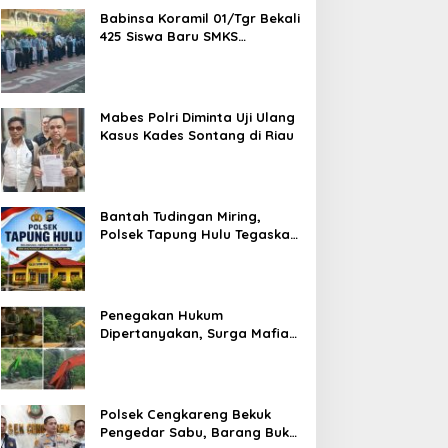
Babinsa Koramil 01/Tgr Bekali
425 Siswa Baru SMKS
Yupentek 1 dengan PBB dan
Wawasan Kebangsaan
Mabes Polri Diminta Uji Ulang
Kasus Kades Sontang di Riau
Bantah Tudingan Miring,
Polsek Tapung Hulu Tegaskan
Prosedur Hukum Kasus Curat
PLTD Sudah Sesuai SOP
Penegakan Hukum
Dipertanyakan, Surga Mafia
Tambang di Kab.50 Kota:
Aktivitas PETI Masih
Mengepung Kapur IX, Alam
Rusak
Polsek Cengkareng Bekuk
Pengedar Sabu, Barang Bukti