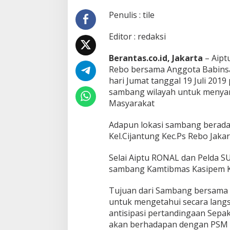
o
l
Penulis : tile
s
e
Editor : redaksi
k
P
Berantas.co.id, Jakarta
– Aipt
s
Rebo bersama Anggota Babinsa
R
e
hari Jumat tanggal 19 Juli 2019
b
sambang wilayah untuk menya
o
Masyarakat
b
e
Adapun lokasi sambang berada 
r
s
Kel.Cijantung Kec.Ps Rebo Jaka
a
m
Selai Aiptu RONAL dan Pelda 
a
sambang Kamtibmas Kasipem K
A
n
g
Tujuan dari Sambang bersama –
g
untuk mengetahui secara langs
o
antisipasi pertandingaan Sepak 
t
akan berhadapan dengan PSM
a