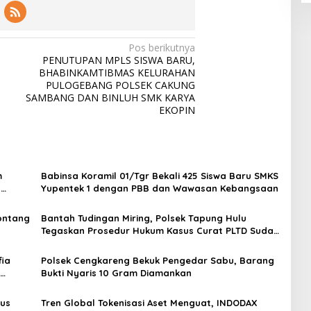
Pos berikutnya
PENUTUPAN MPLS SISWA BARU,
BHABINKAMTIBMAS KELURAHAN
PULOGEBANG POLSEK CAKUNG
SAMBANG DAN BINLUH SMK KARYA
EKOPIN
m
Babinsa Koramil 01/Tgr Bekali 425 Siswa Baru SMKS
H
Yupentek 1 dengan PBB dan Wawasan Kebangsaan
Sontang
Bantah Tudingan Miring, Polsek Tapung Hulu
Tegaskan Prosedur Hukum Kasus Curat PLTD Sudah
Sesuai SOP
ia
Polsek Cengkareng Bekuk Pengedar Sabu, Barang
Bukti Nyaris 10 Gram Diamankan
gus
Tren Global Tokenisasi Aset Menguat, INDODAX