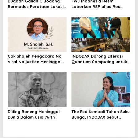
Dugaan Galian C Bodong
FWJ Indonesia Resmi
Bermodus Perataan Lokasi
Laporkan RSP alias Ros
Mencuat, Krimsus Polda
dengan Pasal UU ITE
Riau Akan Tinjauan Lokasi
Cak Sholeh Pengacara No
INDODAX Dorong Literasi
Viral No justice Meninggal
Quantum Computing untuk
Dunia
Perkuat Kesiapan Ekosistem
Blockchain
Diding Boneng Meninggal
The Fed Kembali Tahan Suku
Dunia Dalam Usia 76 th
Bunga, INDODAX Sebut
Kepastian Kebijakan Dorong
Sentimen Pasar