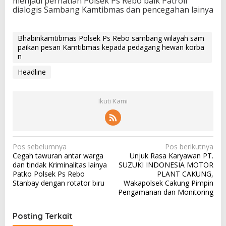
menjadi perhatian Polsek Ps Rebo baik Patroli
dialogis Sambang Kamtibmas dan pencegahan lainya
Bhabinkamtibmas Polsek Ps Rebo sambang wilayah sam
paikan pesan Kamtibmas kepada pedagang hewan korba
n
Headline
Ikuti Kami
N
Pos sebelumnya
Pos berikutnya
Cegah tawuran antar warga
Unjuk Rasa Karyawan PT.
a
dan tindak Kriminalitas lainya
SUZUKI INDONESIA MOTOR
v
Patko Polsek Ps Rebo
PLANT CAKUNG,
Stanbay dengan rotator biru
Wakapolsek Cakung Pimpin
i
Pengamanan dan Monitoring
g
a
Posting Terkait