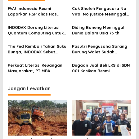
s
FWJ Indonesia Resmi
Cak Sholeh Pengacara No
i
Laporkan RSP alias Ros
Viral No justice Meninggal
p
dengan Pasal UU ITE
Dunia
o
INDODAX Dorong Literasi
Diding Boneng Meninggal
Quantum Computing untuk
Dunia Dalam Usia 76 th
s
Perkuat Kesiapan Ekosistem
Blockchain
The Fed Kembali Tahan Suku
Pasutri Pengusaha Sarang
Bunga, INDODAX Sebut
Burung Walet Sudah
Kepastian Kebijakan Dorong
Berstatus Tersangka,
Sentimen Pasar
Pelapor Desak Polda Jambi
Perkuat Literasi Keuangan
Dugaan Jual Beli LKS di SDN
Segera Lakukan Penahanan
Masyarakat, PT MBK
001 Kasikan Resmi
Ventura Salurkan Bantuan
Dilaporkan ke Polres
Karpet Masjid di Pakuhaji
Kampar, Pemred – Pimum
Metroterkini.id Desak Usut
Jangan Lewatkan
Kasus Ini