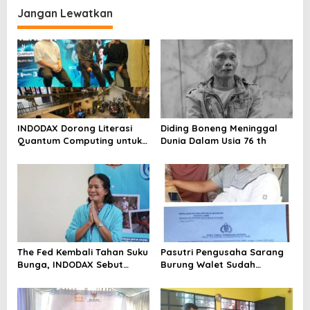
Metro Bekasi Kota
Jangan Lewatkan
INDODAX Dorong Literasi
Diding Boneng Meninggal
Quantum Computing untuk
Dunia Dalam Usia 76 th
Perkuat Kesiapan Ekosistem
Blockchain
The Fed Kembali Tahan Suku
Pasutri Pengusaha Sarang
Bunga, INDODAX Sebut
Burung Walet Sudah
Kepastian Kebijakan Dorong
Berstatus Tersangka,
Sentimen Pasar
Pelapor Desak Polda Jambi
Segera Lakukan Penahanan