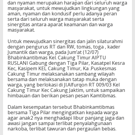
dan nyaman merupakan harapan dari seluruh warga
masyarakat, untuk mewujudkan lingkungan yang
aman, nyaman dan kondusif perlu adanya peran
serta dari seluruh warga masyarakat serta
sinergitas antara aparat keamanan dan warga
masyarakat.
Untuk mewujudkan sinergitas dan jalin silaturahmi
dengan pengurus RT dan RW, tomas, toga , kader
Jumantik dan warga, pada Jum’at (12/07)
Bhabinkantibmas Kel. Cakung Timur AIPTU
RUSLANI Gabung dengan Tiga Pilar, Kasatpel Kesra
Kec, Kasipem KEL Cakung Timur, Ka .Puskesmas
Cakung Timur melaksanakan sambang wilayah
bersama dan melaksanakan tatap muka dengan
warga, yang berlokasi di Jl.Alfurqon RT 009/03 Kel
Cakung Timur Kec Cakung Jaktim, untuk sampaikan
himbauan dan berikan pesan pesan Kamtibmas.
Dalam kesempatan tersebut Bhabinkamtibmas
bersama Tiga Pilar mengingatkan kepada warga
agar anak2 nya menghadapi libur panjang jaga dan
awasi jangan sampai terlibat penyalahgunaan
narkoba, terlibat tawuran dan pergaulan bebas.