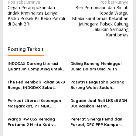
N
Pos sebelumnya
Pos berikutnya
Cegah Perampokan dan
Beri Pembinaan dan Binluh
a
tindak Kriminalitas Lainya
Kepada Warga,
v
Patko Polsek Ps Rebo Patroli
Bhabinkamtibmas Kelurahan
di Bank BRI
Jatinegara Polsek Cakung
i
Lakukan Sambang
g
Kamtibmas
a
Posting Terkait
s
i
INDODAX Dorong Literasi
Diding Boneng Meninggal
p
Quantum Computing untuk
Dunia Dalam Usia 76 th
Perkuat Kesiapan Ekosistem
o
Blockchain
The Fed Kembali Tahan Suku
Pasutri Pengusaha Sarang
s
Bunga, INDODAX Sebut
Burung Walet Sudah
Kepastian Kebijakan Dorong
Berstatus Tersangka,
Sentimen Pasar
Pelapor Desak Polda Jambi
Perkuat Literasi Keuangan
Dugaan Jual Beli LKS di SDN
Segera Lakukan Penahanan
Masyarakat, PT MBK
001 Kasikan Resmi
Ventura Salurkan Bantuan
Dilaporkan ke Polres
Karpet Masjid di Pakuhaji
Kampar, Pemred – Pimum
Warga RW 035 Kemang
Pererat Sinergi Pemd dan
Metroterkini.id Desak Usut
Pratama 2 Minta Kadiv
Parpol, DPC PPP Kampar
Kasus Ini
Propam Evaluasi Penyidik
Audiensi Bersam Bupati dan
dan Personel Paminal Polres
Wakil Bupati Kampar