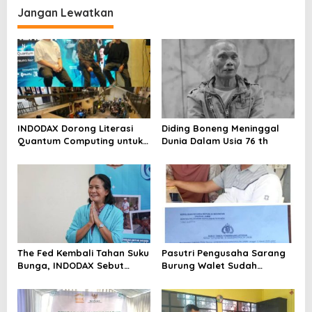
Metro Bekasi Kota
Jangan Lewatkan
INDODAX Dorong Literasi
Diding Boneng Meninggal
Quantum Computing untuk
Dunia Dalam Usia 76 th
Perkuat Kesiapan Ekosistem
Blockchain
The Fed Kembali Tahan Suku
Pasutri Pengusaha Sarang
Bunga, INDODAX Sebut
Burung Walet Sudah
Kepastian Kebijakan Dorong
Berstatus Tersangka,
Sentimen Pasar
Pelapor Desak Polda Jambi
Segera Lakukan Penahanan