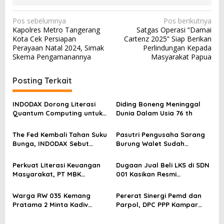
N
Pos sebelumnya
Pos berikutnya
Kapolres Metro Tangerang
Satgas Operasi “Damai
a
Kota Cek Persiapan
Cartenz 2025” Siap Berikan
v
Perayaan Natal 2024, Simak
Perlindungan Kepada
Skema Pengamanannya
Masyarakat Papua
i
g
Posting Terkait
a
s
INDODAX Dorong Literasi
Diding Boneng Meninggal
Quantum Computing untuk
Dunia Dalam Usia 76 th
i
Perkuat Kesiapan Ekosistem
p
Blockchain
The Fed Kembali Tahan Suku
Pasutri Pengusaha Sarang
o
Bunga, INDODAX Sebut
Burung Walet Sudah
Kepastian Kebijakan Dorong
Berstatus Tersangka,
s
Sentimen Pasar
Pelapor Desak Polda Jambi
Perkuat Literasi Keuangan
Dugaan Jual Beli LKS di SDN
Segera Lakukan Penahanan
Masyarakat, PT MBK
001 Kasikan Resmi
Ventura Salurkan Bantuan
Dilaporkan ke Polres
Karpet Masjid di Pakuhaji
Kampar, Pemred – Pimum
Warga RW 035 Kemang
Pererat Sinergi Pemd dan
Metroterkini.id Desak Usut
Pratama 2 Minta Kadiv
Parpol, DPC PPP Kampar
Kasus Ini
Propam Evaluasi Penyidik
Audiensi Bersam Bupati dan
dan Personel Paminal Polres
Wakil Bupati Kampar