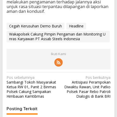
melakukan pengamanan terhadap jalannya aksi
unjuk rasa situasi terpantau dilapangan di laporkan
aman dan kondusif.
Cegah Kerusuhan Demo Buruh
Headline
Wakapolsek Cakung Pimpin Pengaman dan Monitoring U
nras Karyawan PT Assab Steels Indonesia
Ikuti Kami
N
Pos sebelumnya
Pos berikutnya
Sambangi Tokoh Masyarakat
Antisipasi Perampokan
a
Ketua RW 01, Panit 2 Binmas
Diwaktu Rawan, Unit Patko
v
Polsek Cakung Sampaikan
Polsek Pasar Rebo Patroli
Himbauan Kamtibmas
Dialogis di Bank BRI
i
g
Posting Terkait
a