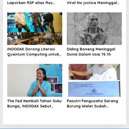
Laporkan RSP alias Ros
Viral No justice Meninggal
dengan Pasal UU ITE
Dunia
INDODAX Dorong Literasi
Diding Boneng Meninggal
Quantum Computing untuk
Dunia Dalam Usia 76 th
Perkuat Kesiapan Ekosistem
Blockchain
The Fed Kembali Tahan Suku
Pasutri Pengusaha Sarang
Bunga, INDODAX Sebut
Burung Walet Sudah
Kepastian Kebijakan Dorong
Berstatus Tersangka,
Sentimen Pasar
Pelapor Desak Polda Jambi
Segera Lakukan Penahanan