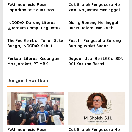
s
FWJ Indonesia Resmi
Cak Sholeh Pengacara No
Laporkan RSP alias Ros
Viral No justice Meninggal
i
dengan Pasal UU ITE
Dunia
p
INDODAX Dorong Literasi
Diding Boneng Meninggal
o
Quantum Computing untuk
Dunia Dalam Usia 76 th
Perkuat Kesiapan Ekosistem
s
Blockchain
The Fed Kembali Tahan Suku
Pasutri Pengusaha Sarang
Bunga, INDODAX Sebut
Burung Walet Sudah
Kepastian Kebijakan Dorong
Berstatus Tersangka,
Sentimen Pasar
Pelapor Desak Polda Jambi
Perkuat Literasi Keuangan
Dugaan Jual Beli LKS di SDN
Segera Lakukan Penahanan
Masyarakat, PT MBK
001 Kasikan Resmi
Ventura Salurkan Bantuan
Dilaporkan ke Polres
Karpet Masjid di Pakuhaji
Kampar, Pemred – Pimum
Metroterkini.id Desak Usut
Jangan Lewatkan
Kasus Ini
FWJ Indonesia Resmi
Cak Sholeh Pengacara No