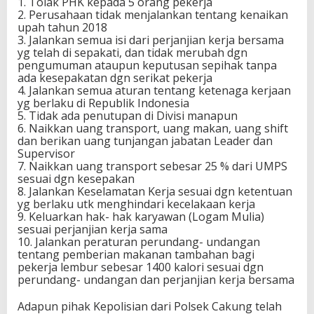
1. Tolak PHK kepada 5 orang pekerja
2. Perusahaan tidak menjalankan tentang kenaikan
upah tahun 2018
3. Jalankan semua isi dari perjanjian kerja bersama
yg telah di sepakati, dan tidak merubah dgn
pengumuman ataupun keputusan sepihak tanpa
ada kesepakatan dgn serikat pekerja
4. Jalankan semua aturan tentang ketenaga kerjaan
yg berlaku di Republik Indonesia
5. Tidak ada penutupan di Divisi manapun
6. Naikkan uang transport, uang makan, uang shift
dan berikan uang tunjangan jabatan Leader dan
Supervisor
7. Naikkan uang transport sebesar 25 % dari UMPS
sesuai dgn kesepakan
8. Jalankan Keselamatan Kerja sesuai dgn ketentuan
yg berlaku utk menghindari kecelakaan kerja
9. Keluarkan hak- hak karyawan (Logam Mulia)
sesuai perjanjian kerja sama
10. Jalankan peraturan perundang- undangan
tentang pemberian makanan tambahan bagi
pekerja lembur sebesar 1400 kalori sesuai dgn
perundang- undangan dan perjanjian kerja bersama
Adapun pihak Kepolisian dari Polsek Cakung telah