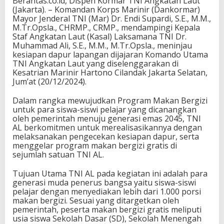
Berantas.co.id, Dispen Kormar TNI Angkatan Laut
(Jakarta). – Komandan Korps Marinir (Dankormar)
Mayor Jenderal TNI (Mar) Dr. Endi Supardi, S.E., M.M.,
M.Tr.Opsla., CHRMP., CRMP., mendampingi Kepala
Staf Angkatan Laut (Kasal) Laksamana TNI Dr.
Muhammad Ali, S.E., M.M., M.Tr.Opsla., meninjau
kesiapan dapur lapangan dijajaran Komando Utama
TNI Angkatan Laut yang diselenggarakan di
Kesatrian Marinir Hartono Cilandak Jakarta Selatan,
Jum’at (20/12/2024).
Dalam rangka mewujudkan Program Makan Bergizi
untuk para siswa-siswi pelajar yang dicanangkan
oleh pemerintah menuju generasi emas 2045, TNI
AL berkomitmen untuk merealisasikannya dengan
melaksanakan pengecekan kesiapan dapur, serta
menggelar program makan bergizi gratis di
sejumlah satuan TNI AL.
Tujuan Utama TNI AL pada kegiatan ini adalah para
generasi muda penerus bangsa yaitu siswa-siswi
pelajar dengan menyediakan lebih dari 1.000 porsi
makan bergizi. Sesuai yang ditargetkan oleh
pemerintah, peserta makan bergizi gratis meliputi
usia siswa Sekolah Dasar (SD), Sekolah Menengah