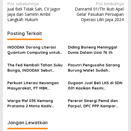
N
Pos sebelumnya
Pos berikutnya
Jual Beli Tidak Sah, CV Jagor
Danramil 01/Tln Ikuti Apel
a
Jaya dan Samirin Ambil
Gelar Pasukan Persiapan
v
Langkah Hukum
Operasi Lilin Jaya 2024
i
Posting Terkait
g
a
INDODAX Dorong Literasi
Diding Boneng Meninggal
s
Quantum Computing untuk
Dunia Dalam Usia 76 th
Perkuat Kesiapan Ekosistem
i
Blockchain
The Fed Kembali Tahan Suku
Pasutri Pengusaha Sarang
p
Bunga, INDODAX Sebut
Burung Walet Sudah
o
Kepastian Kebijakan Dorong
Berstatus Tersangka,
Sentimen Pasar
Pelapor Desak Polda Jambi
s
Perkuat Literasi Keuangan
Dugaan Jual Beli LKS di SDN
Segera Lakukan Penahanan
Masyarakat, PT MBK
001 Kasikan Resmi
Ventura Salurkan Bantuan
Dilaporkan ke Polres
Karpet Masjid di Pakuhaji
Kampar, Pemred – Pimum
Warga RW 035 Kemang
Pererat Sinergi Pemd dan
Metroterkini.id Desak Usut
Pratama 2 Minta Kadiv
Parpol, DPC PPP Kampar
Kasus Ini
Propam Evaluasi Penyidik
Audiensi Bersam Bupati dan
dan Personel Paminal Polres
Wakil Bupati Kampar
Metro Bekasi Kota
Jangan Lewatkan