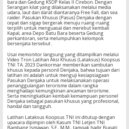
bara dan Gedung KSOP Kelas II Cirebon. Dengan
Serangan kilat yang dilaksanakan melalui media
udara, laut dan darat diantaranya Free Fall, dan sea
raider. Pasukan Khusus (Pasus) Denjaka dengan
cepat dan sigap bergerak menuju ruang-ruang
terpilih untuk menguasai dan merebut kembali
Kapal, area Depo Batu Bara beserta Gedung
perkantoran, serta melumpuhkan kelompok
bersenjata tersebut .
Usai memonitor langsung yang ditampilkan melalui
Video Tron Latihan Aksi Khusus (Lataksus) Koopsus
TNI TA. 2023 Dankormar memberikan sambutan
khusus kepada personil Denjaka, bahwa tujuan dari
latihan ini adalah untuk menguji kesiapsiagaan
Pasukan Denjaka untuk melaksanakan operasi
penanggulangan terorisme dalam rangka
menghadapi kemungkinan ancaman terorisme.
Serta meningkatkan kembali kemampuan personel
Denjaka sebagai pasukan khusus yang profesional,
handal dan tangguh.
Latihan Lataksus Koopsus TNI ini ditutup dengan
upacara dipimpin oleh Kasum TNI Letjen TNI
Bambang Ismawan, S.E., M.M., tampak hadir Bupati