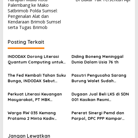
v
Palembang ke Mako
Satbrimob Polda Sumsel:
i
Pengenalan Alat dan
g
Kendaraan Brimob Sumsel
serta Tugas Brimob
a
s
Posting Terkait
i
p
INDODAX Dorong Literasi
Diding Boneng Meninggal
Quantum Computing untuk
Dunia Dalam Usia 76 th
o
Perkuat Kesiapan Ekosistem
s
Blockchain
The Fed Kembali Tahan Suku
Pasutri Pengusaha Sarang
Bunga, INDODAX Sebut
Burung Walet Sudah
Kepastian Kebijakan Dorong
Berstatus Tersangka,
Sentimen Pasar
Pelapor Desak Polda Jambi
Perkuat Literasi Keuangan
Dugaan Jual Beli LKS di SDN
Segera Lakukan Penahanan
Masyarakat, PT MBK
001 Kasikan Resmi
Ventura Salurkan Bantuan
Dilaporkan ke Polres
Karpet Masjid di Pakuhaji
Kampar, Pemred – Pimum
Warga RW 035 Kemang
Pererat Sinergi Pemd dan
Metroterkini.id Desak Usut
Pratama 2 Minta Kadiv
Parpol, DPC PPP Kampar
Kasus Ini
Propam Evaluasi Penyidik
Audiensi Bersam Bupati dan
dan Personel Paminal Polres
Wakil Bupati Kampar
Metro Bekasi Kota
Jangan Lewatkan