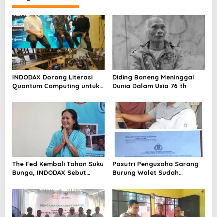
INDODAX Dorong Literasi
Diding Boneng Meninggal
Quantum Computing untuk
Dunia Dalam Usia 76 th
Perkuat Kesiapan Ekosistem
Blockchain
The Fed Kembali Tahan Suku
Pasutri Pengusaha Sarang
Bunga, INDODAX Sebut
Burung Walet Sudah
Kepastian Kebijakan Dorong
Berstatus Tersangka,
Sentimen Pasar
Pelapor Desak Polda Jambi
Segera Lakukan Penahanan