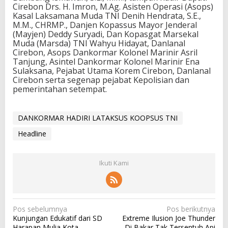
Cirebon Drs. H. Imron, M.Ag. Asisten Operasi (Asops)
Kasal Laksamana Muda TNI Denih Hendrata, S.E.,
M.M., CHRMP., Danjen Kopassus Mayor Jenderal
(Mayjen) Deddy Suryadi, Dan Kopasgat Marsekal
Muda (Marsda) TNI Wahyu Hidayat, Danlanal
Cirebon, Asops Dankormar Kolonel Marinir Asril
Tanjung, Asintel Dankormar Kolonel Marinir Ena
Sulaksana, Pejabat Utama Korem Cirebon, Danlanal
Cirebon serta segenap pejabat Kepolisian dan
pemerintahan setempat.
DANKORMAR HADIRI LATAKSUS KOOPSUS TNI
Headline
Ikuti Kami
N
Pos sebelumnya
Pos berikutnya
Kunjungan Edukatif dari SD
Extreme Ilusion Joe Thunder
a
Harapan Mulia Kota
Di Bakar Tak Tersentuh Api