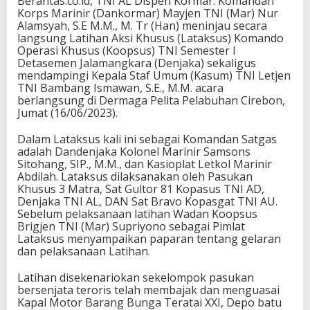
Berantas.co.id, TNI AL Dispen Kormar. Komandan
Korps Marinir (Dankormar) Mayjen TNI (Mar) Nur
Alamsyah, S.E M.M., M. Tr (Han) meninjau secara
langsung Latihan Aksi Khusus (Lataksus) Komando
Operasi Khusus (Koopsus) TNI Semester I
Detasemen Jalamangkara (Denjaka) sekaligus
mendampingi Kepala Staf Umum (Kasum) TNI Letjen
TNI Bambang Ismawan, S.E., M.M. acara
berlangsung di Dermaga Pelita Pelabuhan Cirebon,
Jumat (16/06/2023).
Dalam Lataksus kali ini sebagai Komandan Satgas
adalah Dandenjaka Kolonel Marinir Samsons
Sitohang, SIP., M.M., dan Kasioplat Letkol Marinir
Abdilah. Lataksus dilaksanakan oleh Pasukan
Khusus 3 Matra, Sat Gultor 81 Kopasus TNI AD,
Denjaka TNI AL, DAN Sat Bravo Kopasgat TNI AU.
Sebelum pelaksanaan latihan Wadan Koopsus
Brigjen TNI (Mar) Supriyono sebagai Pimlat
Lataksus menyampaikan paparan tentang gelaran
dan pelaksanaan Latihan.
Latihan disekenariokan sekelompok pasukan
bersenjata teroris telah membajak dan menguasai
Kapal Motor Barang Bunga Teratai XXI, Depo batu