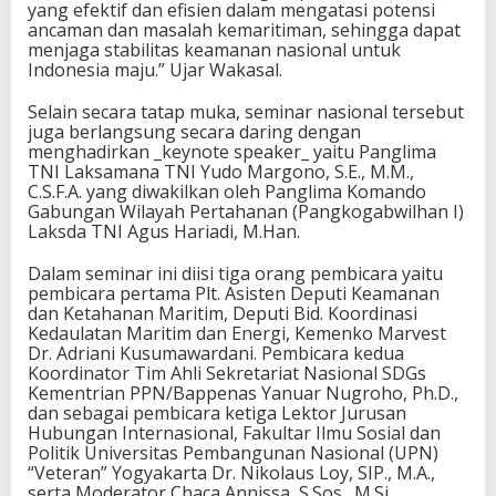
yang efektif dan efisien dalam mengatasi potensi
ancaman dan masalah kemaritiman, sehingga dapat
menjaga stabilitas keamanan nasional untuk
Indonesia maju.” Ujar Wakasal.
Selain secara tatap muka, seminar nasional tersebut
juga berlangsung secara daring dengan
menghadirkan _keynote speaker_ yaitu Panglima
TNI Laksamana TNI Yudo Margono, S.E., M.M.,
C.S.F.A. yang diwakilkan oleh Panglima Komando
Gabungan Wilayah Pertahanan (Pangkogabwilhan I)
Laksda TNI Agus Hariadi, M.Han.
Dalam seminar ini diisi tiga orang pembicara yaitu
pembicara pertama Plt. Asisten Deputi Keamanan
dan Ketahanan Maritim, Deputi Bid. Koordinasi
Kedaulatan Maritim dan Energi, Kemenko Marvest
Dr. Adriani Kusumawardani. Pembicara kedua
Koordinator Tim Ahli Sekretariat Nasional SDGs
Kementrian PPN/Bappenas Yanuar Nugroho, Ph.D.,
dan sebagai pembicara ketiga Lektor Jurusan
Hubungan Internasional, Fakultar Ilmu Sosial dan
Politik Universitas Pembangunan Nasional (UPN)
“Veteran” Yogyakarta Dr. Nikolaus Loy, SIP., M.A.,
serta Moderator Chaca Annissa, S.Sos., M.Si.