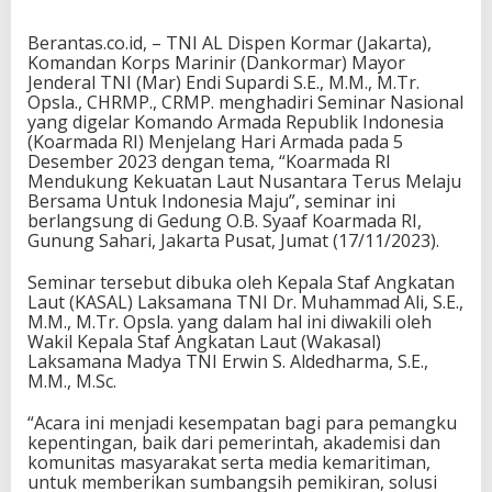
Berantas.co.id, – TNI AL Dispen Kormar (Jakarta),
Komandan Korps Marinir (Dankormar) Mayor
Jenderal TNI (Mar) Endi Supardi S.E., M.M., M.Tr.
Opsla., CHRMP., CRMP. menghadiri Seminar Nasional
yang digelar Komando Armada Republik Indonesia
(Koarmada RI) Menjelang Hari Armada pada 5
Desember 2023 dengan tema, “Koarmada RI
Mendukung Kekuatan Laut Nusantara Terus Melaju
Bersama Untuk Indonesia Maju”, seminar ini
berlangsung di Gedung O.B. Syaaf Koarmada RI,
Gunung Sahari, Jakarta Pusat, Jumat (17/11/2023).
Seminar tersebut dibuka oleh Kepala Staf Angkatan
Laut (KASAL) Laksamana TNI Dr. Muhammad Ali, S.E.,
M.M., M.Tr. Opsla. yang dalam hal ini diwakili oleh
Wakil Kepala Staf Angkatan Laut (Wakasal)
Laksamana Madya TNI Erwin S. Aldedharma, S.E.,
M.M., M.Sc.
“Acara ini menjadi kesempatan bagi para pemangku
kepentingan, baik dari pemerintah, akademisi dan
komunitas masyarakat serta media kemaritiman,
untuk memberikan sumbangsih pemikiran, solusi