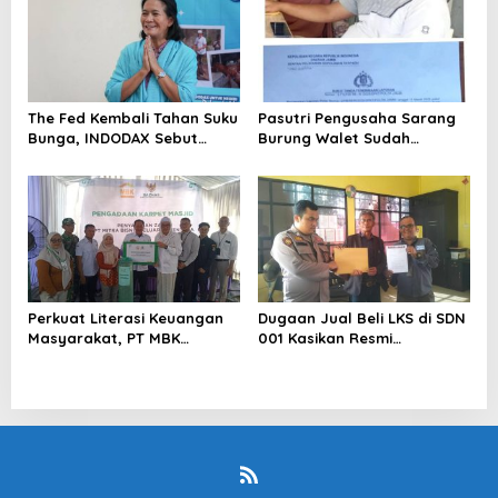
The Fed Kembali Tahan Suku
Pasutri Pengusaha Sarang
Bunga, INDODAX Sebut
Burung Walet Sudah
Kepastian Kebijakan Dorong
Berstatus Tersangka,
Sentimen Pasar
Pelapor Desak Polda Jambi
Segera Lakukan Penahanan
Perkuat Literasi Keuangan
Dugaan Jual Beli LKS di SDN
Masyarakat, PT MBK
001 Kasikan Resmi
Ventura Salurkan Bantuan
Dilaporkan ke Polres
Karpet Masjid di Pakuhaji
Kampar, Pemred – Pimum
Metroterkini.id Desak Usut
Kasus Ini