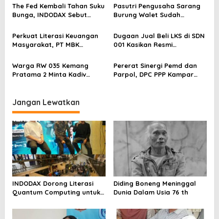
p
Blockchain
The Fed Kembali Tahan Suku
Pasutri Pengusaha Sarang
o
Bunga, INDODAX Sebut
Burung Walet Sudah
Kepastian Kebijakan Dorong
Berstatus Tersangka,
s
Sentimen Pasar
Pelapor Desak Polda Jambi
Perkuat Literasi Keuangan
Dugaan Jual Beli LKS di SDN
Segera Lakukan Penahanan
Masyarakat, PT MBK
001 Kasikan Resmi
Ventura Salurkan Bantuan
Dilaporkan ke Polres
Karpet Masjid di Pakuhaji
Kampar, Pemred – Pimum
Warga RW 035 Kemang
Pererat Sinergi Pemd dan
Metroterkini.id Desak Usut
Pratama 2 Minta Kadiv
Parpol, DPC PPP Kampar
Kasus Ini
Propam Evaluasi Penyidik
Audiensi Bersam Bupati dan
dan Personel Paminal Polres
Wakil Bupati Kampar
Metro Bekasi Kota
Jangan Lewatkan
INDODAX Dorong Literasi
Diding Boneng Meninggal
Quantum Computing untuk
Dunia Dalam Usia 76 th
Perkuat Kesiapan Ekosistem
Blockchain