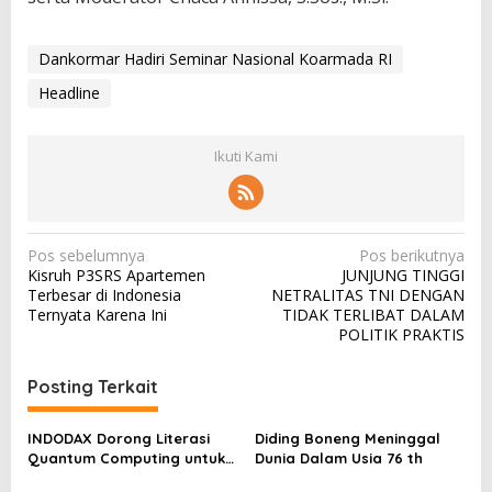
Dankormar Hadiri Seminar Nasional Koarmada RI
Headline
Ikuti Kami
N
Pos sebelumnya
Pos berikutnya
Kisruh P3SRS Apartemen
JUNJUNG TINGGI
a
Terbesar di Indonesia
NETRALITAS TNI DENGAN
v
Ternyata Karena Ini
TIDAK TERLIBAT DALAM
POLITIK PRAKTIS
i
g
Posting Terkait
a
s
INDODAX Dorong Literasi
Diding Boneng Meninggal
Quantum Computing untuk
Dunia Dalam Usia 76 th
i
Perkuat Kesiapan Ekosistem