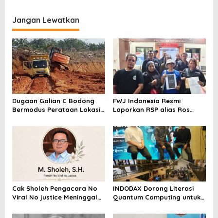
Ventura Salurkan Bantuan
Dilaporkan ke Polres
Karpet Masjid di Pakuhaji
Kampar, Pemred – Pimum
Metroterkini.id Desak Usut
Jangan Lewatkan
Kasus Ini
Dugaan Galian C Bodong
FWJ Indonesia Resmi
Bermodus Perataan Lokasi
Laporkan RSP alias Ros
Mencuat, Krimsus Polda
dengan Pasal UU ITE
Riau Akan Tinjauan Lokasi
Cak Sholeh Pengacara No
INDODAX Dorong Literasi
Viral No justice Meninggal
Quantum Computing untuk
Dunia
Perkuat Kesiapan Ekosistem
Blockchain