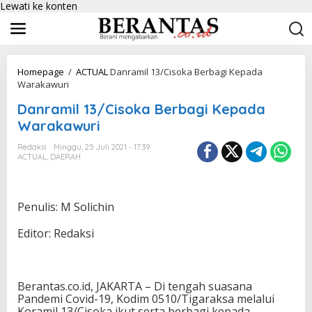
Lewati ke konten
Homepage
/
ACTUAL
Danramil 13/Cisoka Berbagi Kepada
Warakawuri
Danramil 13/Cisoka Berbagi Kepada
Warakawuri
Redaksi
Minggu, 25 Juli 2021 - 17:39
ACTUAL
,
DAERAH
Penulis: M Solichin
Editor: Redaksi
Berantas.co.id, JAKARTA – Di tengah suasana
Pandemi Covid-19, Kodim 0510/Tigaraksa melalui
Koramil 13/Cisoka ikut serta berbagi kepada