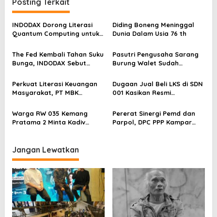
Posting Terkait
a
s
INDODAX Dorong Literasi
Diding Boneng Meninggal
Quantum Computing untuk
Dunia Dalam Usia 76 th
i
Perkuat Kesiapan Ekosistem
p
Blockchain
The Fed Kembali Tahan Suku
Pasutri Pengusaha Sarang
o
Bunga, INDODAX Sebut
Burung Walet Sudah
Kepastian Kebijakan Dorong
Berstatus Tersangka,
s
Sentimen Pasar
Pelapor Desak Polda Jambi
Perkuat Literasi Keuangan
Dugaan Jual Beli LKS di SDN
Segera Lakukan Penahanan
Masyarakat, PT MBK
001 Kasikan Resmi
Ventura Salurkan Bantuan
Dilaporkan ke Polres
Karpet Masjid di Pakuhaji
Kampar, Pemred – Pimum
Warga RW 035 Kemang
Pererat Sinergi Pemd dan
Metroterkini.id Desak Usut
Pratama 2 Minta Kadiv
Parpol, DPC PPP Kampar
Kasus Ini
Propam Evaluasi Penyidik
Audiensi Bersam Bupati dan
dan Personel Paminal Polres
Wakil Bupati Kampar
Metro Bekasi Kota
Jangan Lewatkan