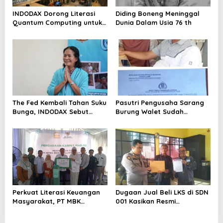
INDODAX Dorong Literasi
Diding Boneng Meninggal
Quantum Computing untuk
Dunia Dalam Usia 76 th
Perkuat Kesiapan Ekosistem
Blockchain
The Fed Kembali Tahan Suku
Pasutri Pengusaha Sarang
Bunga, INDODAX Sebut
Burung Walet Sudah
Kepastian Kebijakan Dorong
Berstatus Tersangka,
Sentimen Pasar
Pelapor Desak Polda Jambi
Segera Lakukan Penahanan
Perkuat Literasi Keuangan
Dugaan Jual Beli LKS di SDN
Masyarakat, PT MBK
001 Kasikan Resmi
Ventura Salurkan Bantuan
Dilaporkan ke Polres
Karpet Masjid di Pakuhaji
Kampar, Pemred – Pimum