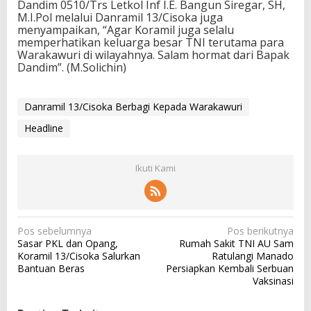
Dandim 0510/Trs Letkol Inf I.E. Bangun Siregar, SH,
M.I.Pol melalui Danramil 13/Cisoka juga
menyampaikan, “Agar Koramil juga selalu
memperhatikan keluarga besar TNI terutama para
Warakawuri di wilayahnya. Salam hormat dari Bapak
Dandim”. (M.Solichin)
Danramil 13/Cisoka Berbagi Kepada Warakawuri
Headline
Ikuti Kami
N
Pos sebelumnya
Pos berikutnya
Sasar PKL dan Opang,
Rumah Sakit TNI AU Sam
a
Koramil 13/Cisoka Salurkan
Ratulangi Manado
v
Bantuan Beras
Persiapkan Kembali Serbuan
Vaksinasi
i
g