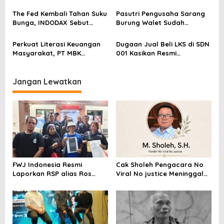
Perkuat Kesiapan Ekosistem
s
Blockchain
The Fed Kembali Tahan Suku
Pasutri Pengusaha Sarang
Bunga, INDODAX Sebut
Burung Walet Sudah
Kepastian Kebijakan Dorong
Berstatus Tersangka,
Sentimen Pasar
Pelapor Desak Polda Jambi
Perkuat Literasi Keuangan
Dugaan Jual Beli LKS di SDN
Segera Lakukan Penahanan
Masyarakat, PT MBK
001 Kasikan Resmi
Ventura Salurkan Bantuan
Dilaporkan ke Polres
Karpet Masjid di Pakuhaji
Kampar, Pemred – Pimum
Metroterkini.id Desak Usut
Jangan Lewatkan
Kasus Ini
FWJ Indonesia Resmi
Cak Sholeh Pengacara No
Laporkan RSP alias Ros
Viral No justice Meninggal
dengan Pasal UU ITE
Dunia