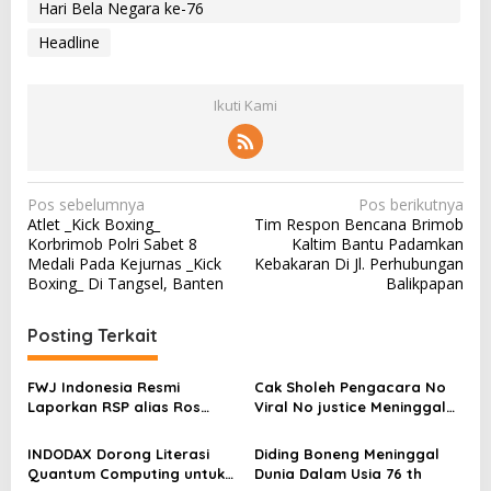
Hari Bela Negara ke-76
Headline
Ikuti Kami
N
Pos sebelumnya
Pos berikutnya
Atlet _Kick Boxing_
Tim Respon Bencana Brimob
a
Korbrimob Polri Sabet 8
Kaltim Bantu Padamkan
v
Medali Pada Kejurnas _Kick
Kebakaran Di Jl. Perhubungan
Boxing_ Di Tangsel, Banten
Balikpapan
i
g
Posting Terkait
a
s
FWJ Indonesia Resmi
Cak Sholeh Pengacara No
Laporkan RSP alias Ros
Viral No justice Meninggal
i
dengan Pasal UU ITE
Dunia
p
INDODAX Dorong Literasi
Diding Boneng Meninggal
o
Quantum Computing untuk
Dunia Dalam Usia 76 th