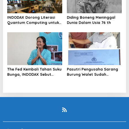
INDODAX Dorong Literasi
Diding Boneng Meninggal
Quantum Computing untuk
Dunia Dalam Usia 76 th
Perkuat Kesiapan Ekosistem
Blockchain
The Fed Kembali Tahan Suku
Pasutri Pengusaha Sarang
Bunga, INDODAX Sebut
Burung Walet Sudah
Kepastian Kebijakan Dorong
Berstatus Tersangka,
Sentimen Pasar
Pelapor Desak Polda Jambi
Segera Lakukan Penahanan