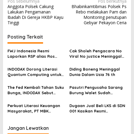
N
Pos sebelumnya
Pos berikutnya
Anggota Polsek Cakung
Bhabinkamtibmas Polsek Ps
a
Lakukan Pengamanan
Rebo melakukan Pam dan
v
Ibadah Di Gereja HKBP Kayu
Monitoring penutupan
Tinggi
Gebyar Pekayon Ceria
i
g
Posting Terkait
a
s
FWJ Indonesia Resmi
Cak Sholeh Pengacara No
Laporkan RSP alias Ros
Viral No justice Meninggal
i
dengan Pasal UU ITE
Dunia
p
INDODAX Dorong Literasi
Diding Boneng Meninggal
o
Quantum Computing untuk
Dunia Dalam Usia 76 th
Perkuat Kesiapan Ekosistem
s
Blockchain
The Fed Kembali Tahan Suku
Pasutri Pengusaha Sarang
Bunga, INDODAX Sebut
Burung Walet Sudah
Kepastian Kebijakan Dorong
Berstatus Tersangka,
Sentimen Pasar
Pelapor Desak Polda Jambi
Perkuat Literasi Keuangan
Dugaan Jual Beli LKS di SDN
Segera Lakukan Penahanan
Masyarakat, PT MBK
001 Kasikan Resmi
Ventura Salurkan Bantuan
Dilaporkan ke Polres
Karpet Masjid di Pakuhaji
Kampar, Pemred – Pimum
Metroterkini.id Desak Usut
Jangan Lewatkan
Kasus Ini