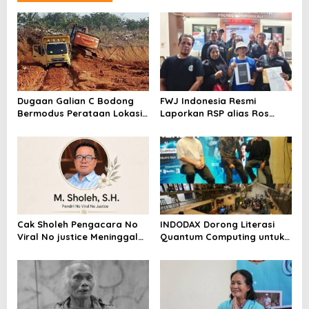
Dugaan Galian C Bodong
FWJ Indonesia Resmi
Bermodus Perataan Lokasi
Laporkan RSP alias Ros
Mencuat, Krimsus Polda
dengan Pasal UU ITE
Riau Akan Tinjauan Lokasi
Cak Sholeh Pengacara No
INDODAX Dorong Literasi
Viral No justice Meninggal
Quantum Computing untuk
Dunia
Perkuat Kesiapan Ekosistem
Blockchain