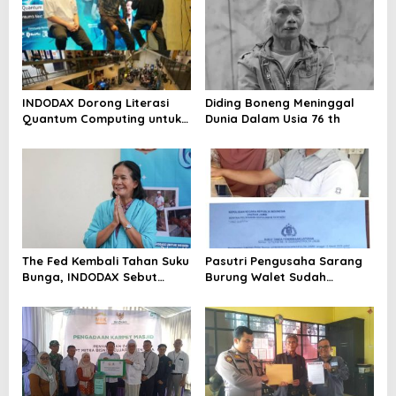
INDODAX Dorong Literasi
Diding Boneng Meninggal
Quantum Computing untuk
Dunia Dalam Usia 76 th
Perkuat Kesiapan Ekosistem
Blockchain
The Fed Kembali Tahan Suku
Pasutri Pengusaha Sarang
Bunga, INDODAX Sebut
Burung Walet Sudah
Kepastian Kebijakan Dorong
Berstatus Tersangka,
Sentimen Pasar
Pelapor Desak Polda Jambi
Segera Lakukan Penahanan