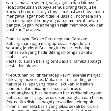
satu sama lain seperti, sara, agama dan lainnya.
Hoax diteruskan supaya semua orang tertuju ke
korban hoax, makanya tugas mahasiswa bagaimana
mengawal agar hoax tidak leluasa di Indonesia dan
bisa menangkal hoax yang dapat memecah belah
bangsa. Cegah hoax dengan rajin membaca, cek dan
pastikan,” ucapnya.
Rian Hidayat (Sekjen Perkumpulan Gerakan
Kebangsaan) juga mengapresiasi kepedulian
seorang Jenderal Budi begitu besar terhadap
mahasiswa yang hadir ditengah-tengah aktifis
mahasiswa.
Pesta itu sudah barang tentu ada dinamika apalagi
pesta demokrasi.
“Kebutuhan politik terhadap kaum milenial menjadi
titik yang mayoritas. Maka dari itu standing posisi
harus jelas, apa yang bisa di lakukan. Misalkan
mampu dalam bidang diskusi itu harus di
kembangkaan, bisa pertanian harus dikembangkan,
hebat dalam IT juga terus dikembangkan dan harus
fokus. Kita disini sebagai perwakilan kelompok
milenial memiliki basis yang jelas, sekali berbicara
akan mampu memberikan pengaruh,” tuturnya