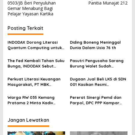
a
0503/JB Beri Penyuluhan
Panitia Munajat 212
v
Gemar Menabung Bagi
Pelajar Yayasan Kartika
i
g
Posting Terkait
a
s
INDODAX Dorong Literasi
Diding Boneng Meninggal
Quantum Computing untuk
Dunia Dalam Usia 76 th
i
Perkuat Kesiapan Ekosistem
p
Blockchain
The Fed Kembali Tahan Suku
Pasutri Pengusaha Sarang
o
Bunga, INDODAX Sebut
Burung Walet Sudah
Kepastian Kebijakan Dorong
Berstatus Tersangka,
s
Sentimen Pasar
Pelapor Desak Polda Jambi
Perkuat Literasi Keuangan
Dugaan Jual Beli LKS di SDN
Segera Lakukan Penahanan
Masyarakat, PT MBK
001 Kasikan Resmi
Ventura Salurkan Bantuan
Dilaporkan ke Polres
Karpet Masjid di Pakuhaji
Kampar, Pemred – Pimum
Warga RW 035 Kemang
Pererat Sinergi Pemd dan
Metroterkini.id Desak Usut
Pratama 2 Minta Kadiv
Parpol, DPC PPP Kampar
Kasus Ini
Propam Evaluasi Penyidik
Audiensi Bersam Bupati dan
dan Personel Paminal Polres
Wakil Bupati Kampar
Metro Bekasi Kota
Jangan Lewatkan