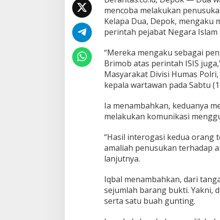
n
mencoba melakukan penusukan 
M
Kelapa Dua, Depok, mengaku 
e
l
perintah pejabat Negara Islam I
a
k
“Mereka mengaku sebagai peng
u
Brimob atas perintah ISIS juga
k
Masyarakat Divisi Humas Polri,
a
n
kepala wartawan pada Sabtu (1
P
e
Ia menambahkan, keduanya mem
n
melakukan komunikasi menggun
u
s
“Hasil interogasi kedua orang 
u
k
amaliah penusukan terhadap a
a
lanjutnya.
n
a
Iqbal menambahkan, dari tanga
n
sejumlah barang bukti. Yakni,
D
i
serta satu buah gunting.
M
a