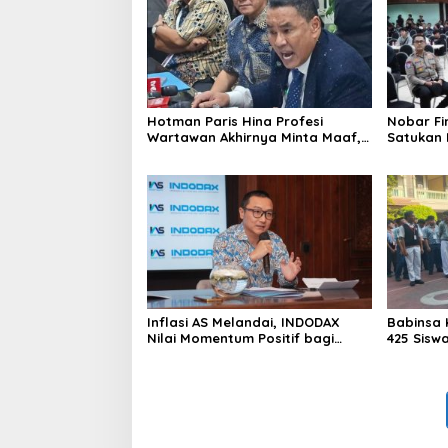
Hotman Paris Hina Profesi
Nobar Fi
Wartawan Akhirnya Minta Maaf,
Satukan 
Organisasi Pers Berharap
Masyarak
Hormati Profesi Wartawan
di Jakar
Inflasi AS Melandai, INDODAX
Babinsa 
Nilai Momentum Positif bagi
425 Sisw
Bitcoin dan Ethereum Jelang ETH
dengan 
Genesis Day
Kebangs