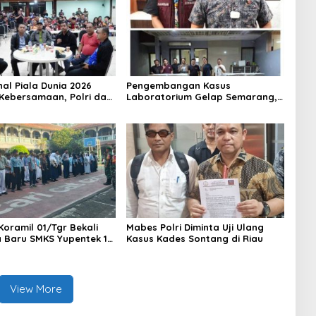
nal Piala Dunia 2026
Pengembangan Kasus
Kebersamaan, Polri dan
Laboratorium Gelap Semarang,
at Perkuat Silaturahmi
Dua Pemasok Bahan Baku
ta Barat
Ditangkap di Cakung Hingga Sita
1,5 Ton Bahan Baku
Koramil 01/Tgr Bekali
Mabes Polri Diminta Uji Ulang
a Baru SMKS Yupentek 1
Kasus Kades Sontang di Riau
PBB dan Wawasan
aan
View More