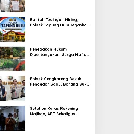
Bantah Tudingan Miring,
Polsek Tapung Hulu Tegaskan
Prosedur Hukum Kasus Curat
PLTD Sudah Sesuai SOP
Penegakan Hukum
Dipertanyakan, Surga Mafia
Tambang di Kab.50 Kota:
Aktivitas PETI Masih
Mengepung Kapur IX, Alam
Rusak
Polsek Cengkareng Bekuk
Pengedar Sabu, Barang Bukti
Nyaris 10 Gram Diamankan
Setahun Kuras Rekening
Majikan, ART Sekaligus
Perawat Lansia Ditangkap
Polsek Kalideres