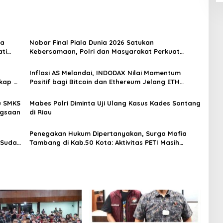
ya
Nobar Final Piala Dunia 2026 Satukan
ti
Kebersamaan, Polri dan Masyarakat Perkuat
Silaturahmi di Jakarta Barat
Inflasi AS Melandai, INDODAX Nilai Momentum
kap di
Positif bagi Bitcoin dan Ethereum Jelang ETH
Genesis Day
u SMKS
Mabes Polri Diminta Uji Ulang Kasus Kades Sontang
ngsaan
di Riau
Penegakan Hukum Dipertanyakan, Surga Mafia
 Sudah
Tambang di Kab.50 Kota: Aktivitas PETI Masih
Mengepung Kapur IX, Alam Rusak