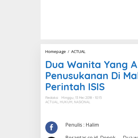
Homepage
/
ACTUAL
D
u
Dua Wanita Yang A
a
W
Penusukanan Di Ma
a
n
Perintah ISIS
i
t
a
Redaksi
Minggu, 13 Mei 2018 - 10:15
Y
ACTUAL
,
HUKUM
,
NASIONAL
a
n
g
A
Penulis : Halim
k
a
Berantas.co.id, Depok — Dua w