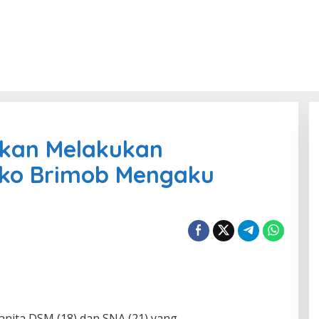
kan Melakukan
ko Brimob Mengaku
anita DSM (18) dan SNA (21) yang