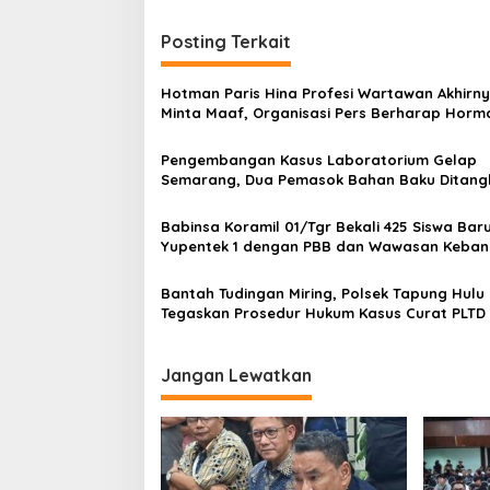
I
i
S
Posting Terkait
g
a
Hotman Paris Hina Profesi Wartawan Akhirn
s
Minta Maaf, Organisasi Pers Berharap Horma
Profesi Wartawan
i
Pengembangan Kasus Laboratorium Gelap
p
Semarang, Dua Pemasok Bahan Baku Ditang
Cakung Hingga Sita 1,5 Ton Bahan Baku
o
Babinsa Koramil 01/Tgr Bekali 425 Siswa Bar
s
Yupentek 1 dengan PBB dan Wawasan Keba
Bantah Tudingan Miring, Polsek Tapung Hulu
Tegaskan Prosedur Hukum Kasus Curat PLTD
Sesuai SOP
Jangan Lewatkan