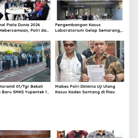
nal Piala Dunia 2026
Pengembangan Kasus
Kebersamaan, Polri dan
Laboratorium Gelap Semarang,
at Perkuat Silaturahmi
Dua Pemasok Bahan Baku
ta Barat
Ditangkap di Cakung Hingga Sita
1,5 Ton Bahan Baku
Koramil 01/Tgr Bekali
Mabes Polri Diminta Uji Ulang
a Baru SMKS Yupentek 1
Kasus Kades Sontang di Riau
PBB dan Wawasan
aan