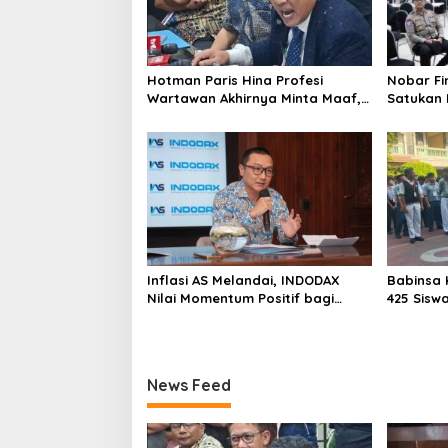
Hotman Paris Hina Profesi
Nobar Fi
Wartawan Akhirnya Minta Maaf,
Satukan 
Organisasi Pers Berharap
Masyarak
Hormati Profesi Wartawan
di Jakar
Inflasi AS Melandai, INDODAX
Babinsa 
Nilai Momentum Positif bagi
425 Sisw
Bitcoin dan Ethereum Jelang ETH
dengan 
Genesis Day
Kebangs
News Feed