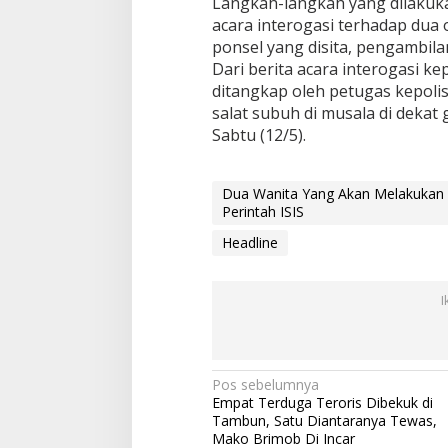
Langkah-langkah yang dilakuka
k
acara interogasi terhadap dua 
o
ponsel yang disita, pengambilan
B
r
Dari berita acara interogasi k
i
ditangkap oleh petugas kepoli
m
salat subuh di musala di dekat
o
Sabtu (12/5).
b
M
e
n
Dua Wanita Yang Akan Melakukan
g
Perintah ISIS
a
Headline
k
u
P
e
I
r
i
n
t
N
Pos sebelumnya
a
Empat Terduga Teroris Dibekuk di
h
a
Tambun, Satu Diantaranya Tewas,
I
v
Mako Brimob Di Incar
S