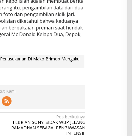
n kepolisian adalah membuat berita
orang itu, pengambilan data dari dua
 foto dan pengambilan sidik jari.
epolisian diketahui bahwa keduanya
sian berpakaian preman saat hendak
 gerai Mc Donald Kelapa Dua, Depok,
 Penusukanan Di Mako Brimob Mengaku
kuti Kami
Pos berikutnya
FEBRIAN SONY: SIDAK WBP JELANG
RAMADHAN SEBAGAI PENGAWASAN
INTENSIF