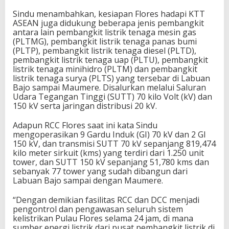
Sindu menambahkan, kesiapan Flores hadapi KTT
ASEAN juga didukung beberapa jenis pembangkit
antara lain pembangkit listrik tenaga mesin gas
(PLTMG), pembangkit listrik tenaga panas bumi
(PLTP), pembangkit listrik tenaga diesel (PLTD),
pembangkit listrik tenaga uap (PLTU), pembangkit
listrik tenaga minihidro (PLTM) dan pembangkit
listrik tenaga surya (PLTS) yang tersebar di Labuan
Bajo sampai Maumere. Disalurkan melalui Saluran
Udara Tegangan Tinggi (SUTT) 70 kilo Volt (kV) dan
150 kV serta jaringan distribusi 20 kV.
Adapun RCC Flores saat ini kata Sindu
mengoperasikan 9 Gardu Induk (GI) 70 kV dan 2 GI
150 kV, dan transmisi SUTT 70 kV sepanjang 819,474
kilo meter sirkuit (kms) yang terdiri dari 1.250 unit
tower, dan SUTT 150 kV sepanjang 51,780 kms dan
sebanyak 77 tower yang sudah dibangun dari
Labuan Bajo sampai dengan Maumere.
“Dengan demikian fasilitas RCC dan DCC menjadi
pengontrol dan pengawasan seluruh sistem
kelistrikan Pulau Flores selama 24 jam, di mana
sumber energi listrik dari pusat pembangkit listrik di