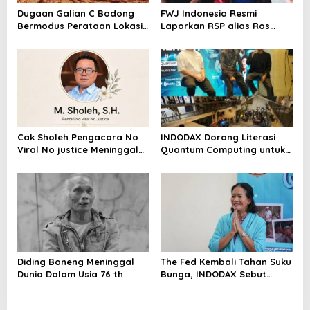
Dugaan Galian C Bodong
FWJ Indonesia Resmi
Bermodus Perataan Lokasi
Laporkan RSP alias Ros
Mencuat, Krimsus Polda
dengan Pasal UU ITE
Riau Akan Tinjauan Lokasi
Cak Sholeh Pengacara No
INDODAX Dorong Literasi
Viral No justice Meninggal
Quantum Computing untuk
Dunia
Perkuat Kesiapan Ekosistem
Blockchain
Diding Boneng Meninggal
The Fed Kembali Tahan Suku
Dunia Dalam Usia 76 th
Bunga, INDODAX Sebut
Kepastian Kebijakan Dorong
Sentimen Pasar