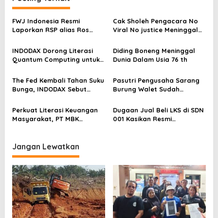
a
s
FWJ Indonesia Resmi
Cak Sholeh Pengacara No
Laporkan RSP alias Ros
Viral No justice Meninggal
i
dengan Pasal UU ITE
Dunia
p
INDODAX Dorong Literasi
Diding Boneng Meninggal
o
Quantum Computing untuk
Dunia Dalam Usia 76 th
Perkuat Kesiapan Ekosistem
s
Blockchain
The Fed Kembali Tahan Suku
Pasutri Pengusaha Sarang
Bunga, INDODAX Sebut
Burung Walet Sudah
Kepastian Kebijakan Dorong
Berstatus Tersangka,
Sentimen Pasar
Pelapor Desak Polda Jambi
Perkuat Literasi Keuangan
Dugaan Jual Beli LKS di SDN
Segera Lakukan Penahanan
Masyarakat, PT MBK
001 Kasikan Resmi
Ventura Salurkan Bantuan
Dilaporkan ke Polres
Karpet Masjid di Pakuhaji
Kampar, Pemred – Pimum
Metroterkini.id Desak Usut
Jangan Lewatkan
Kasus Ini