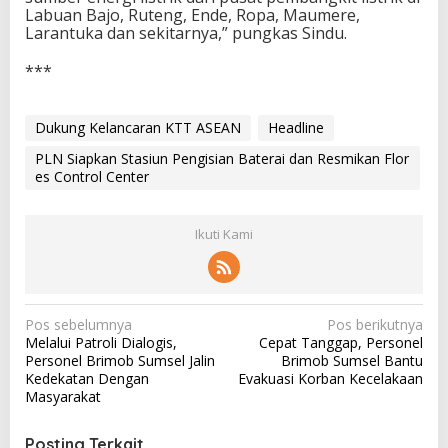
Labuan Bajo, Ruteng, Ende, Ropa, Maumere,
Larantuka dan sekitarnya,” pungkas Sindu.
***
Dukung Kelancaran KTT ASEAN
Headline
PLN Siapkan Stasiun Pengisian Baterai dan Resmikan Flor
es Control Center
Ikuti Kami
N
Pos sebelumnya
Pos berikutnya
Melalui Patroli Dialogis,
Cepat Tanggap, Personel
a
Personel Brimob Sumsel Jalin
Brimob Sumsel Bantu
v
Kedekatan Dengan
Evakuasi Korban Kecelakaan
Masyarakat
i
g
Posting Terkait