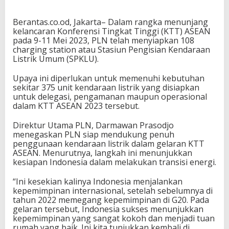
Berantas.co.od, Jakarta– Dalam rangka menunjang
kelancaran Konferensi Tingkat Tinggi (KTT) ASEAN
pada 9-11 Mei 2023, PLN telah menyiapkan 108
charging station atau Stasiun Pengisian Kendaraan
Listrik Umum (SPKLU).
Upaya ini diperlukan untuk memenuhi kebutuhan
sekitar 375 unit kendaraan listrik yang disiapkan
untuk delegasi, pengamanan maupun operasional
dalam KTT ASEAN 2023 tersebut.
Direktur Utama PLN, Darmawan Prasodjo
menegaskan PLN siap mendukung penuh
penggunaan kendaraan listrik dalam gelaran KTT
ASEAN. Menurutnya, langkah ini menunjukkan
kesiapan Indonesia dalam melakukan transisi energi.
“Ini kesekian kalinya Indonesia menjalankan
kepemimpinan internasional, setelah sebelumnya di
tahun 2022 memegang kepemimpinan di G20. Pada
gelaran tersebut, Indonesia sukses menunjukkan
kepemimpinan yang sangat kokoh dan menjadi tuan
rumah yang baik. Ini kita tunjukkan kembali di