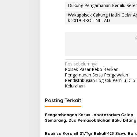
k
Dukung Pengamanan Pemilu Sere
a
n
Wakapolsek Cakung Hadiri Gelar 
P
k 2019 BKO TNI - AD
e
n
g
I
a
m
a
n
N
Pos sebelumnya
a
Polsek Pasar Rebo Berikan
n
a
Pengamanan Serta Pengawalan
P
v
Pendistribusian Logistik Pemilu Di 5
e
Kelurahan
m
i
i
l
g
Posting Terkait
u
a
s
e
s
Pengembangan Kasus Laboratorium Gelap
r
Semarang, Dua Pemasok Bahan Baku Ditang
i
e
Cakung Hingga Sita 1,5 Ton Bahan Baku
n
p
Babinsa Koramil 01/Tgr Bekali 425 Siswa Bar
t