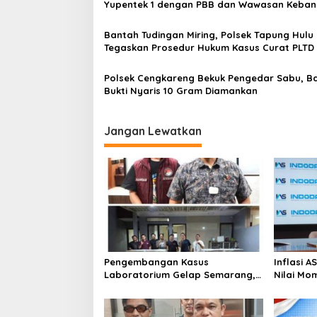
Yupentek 1 dengan PBB dan Wawasan Keba
o
a
k
s
2
Bantah Tudingan Miring, Polsek Tapung Hulu
0
Tegaskan Prosedur Hukum Kasus Curat PLTD
1
Sesuai SOP
9
Polsek Cengkareng Bekuk Pengedar Sabu, B
B
Bukti Nyaris 10 Gram Diamankan
K
O
T
Jangan Lewatkan
N
I
-
A
D
Pengembangan Kasus
Inflasi 
Laboratorium Gelap Semarang,
Nilai Mo
Dua Pemasok Bahan Baku
Bitcoin 
Ditangkap di Cakung Hingga Sita
Genesis 
1,5 Ton Bahan Baku