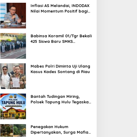
1,5 Ton Bahan Baku
Inflasi AS Melandai, INDODAX
Nilai Momentum Positif bagi
Bitcoin dan Ethereum Jelang
ETH Genesis Day
Babinsa Koramil 01/Tgr Bekali
425 Siswa Baru SMKS
Yupentek 1 dengan PBB dan
Wawasan Kebangsaan
Mabes Polri Diminta Uji Ulang
Kasus Kades Sontang di Riau
Bantah Tudingan Miring,
Polsek Tapung Hulu Tegaskan
Prosedur Hukum Kasus Curat
PLTD Sudah Sesuai SOP
Penegakan Hukum
Dipertanyakan, Surga Mafia