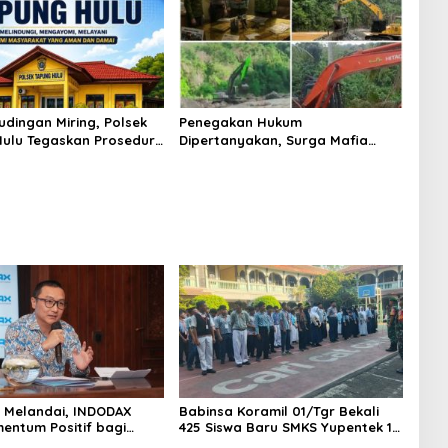
udingan Miring, Polsek
Penegakan Hukum
ulu Tegaskan Prosedur
Dipertanyakan, Surga Mafia
sus Curat PLTD Sudah
Tambang di Kab.50 Kota:
OP
Aktivitas PETI Masih Mengepung
Kapur IX, Alam Rusak
AS Melandai, INDODAX
Babinsa Koramil 01/Tgr Bekali
mentum Positif bagi
425 Siswa Baru SMKS Yupentek 1
dan Ethereum Jelang ETH
dengan PBB dan Wawasan