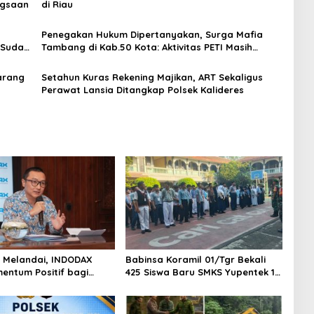
ngsaan
di Riau
Penegakan Hukum Dipertanyakan, Surga Mafia
 Sudah
Tambang di Kab.50 Kota: Aktivitas PETI Masih
Mengepung Kapur IX, Alam Rusak
arang
Setahun Kuras Rekening Majikan, ART Sekaligus
Perawat Lansia Ditangkap Polsek Kalideres
AS Melandai, INDODAX
Babinsa Koramil 01/Tgr Bekali
mentum Positif bagi
425 Siswa Baru SMKS Yupentek 1
dan Ethereum Jelang ETH
dengan PBB dan Wawasan
Day
Kebangsaan