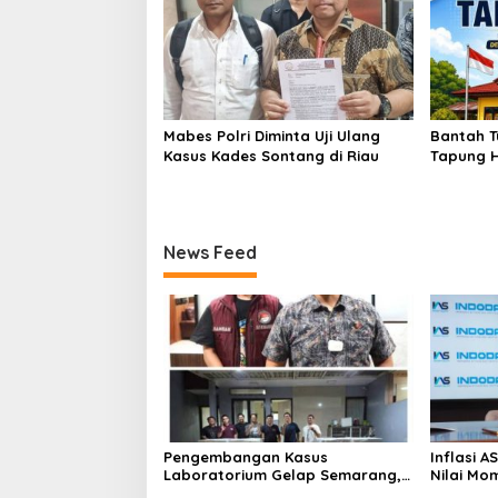
Mabes Polri Diminta Uji Ulang
Bantah T
Kasus Kades Sontang di Riau
Tapung H
Hukum Ka
Sesuai S
News Feed
Pengembangan Kasus
Inflasi 
Laboratorium Gelap Semarang,
Nilai Mo
Dua Pemasok Bahan Baku
Bitcoin 