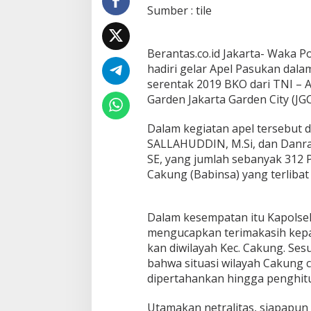
P
Sumber : tile
e
m
i
Berantas.co.id Jakarta- Waka 
l
hadiri gelar Apel Pasukan da
u
S
serentak 2019 BKO dari TNI – A
e
Garden Jakarta Garden City (JGC
r
e
Dalam kegiatan apel tersebut 
n
SALLAHUDDIN, M.Si, dan Danra
t
a
SE, yang jumlah sebanyak 312 P
k
Cakung (Babinsa) yang terliba
,
W
a
Dalam kesempatan itu Kapolse
k
a
mengucapkan terimakasih kepa
p
kan diwilayah Kec. Cakung. Se
o
bahwa situasi wilayah Cakung cu
l
dipertahankan hingga penghitu
s
e
k
Utamakan netralitas, siapapun 