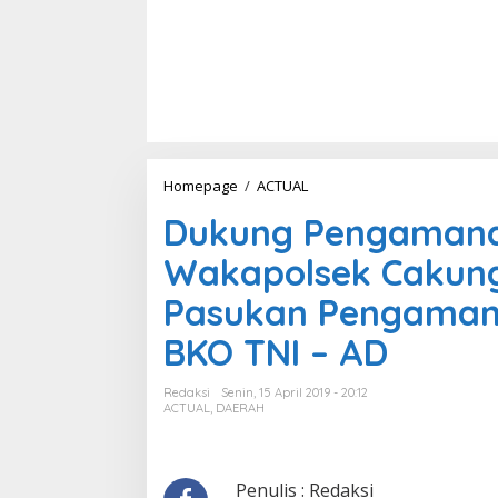
Homepage
/
ACTUAL
D
u
Dukung Pengamanan
k
u
Wakapolsek Cakung 
n
g
Pasukan Pengamana
P
e
BKO TNI – AD
n
g
a
Redaksi
Senin, 15 April 2019 - 20:12
m
ACTUAL
,
DAERAH
a
n
a
n
Penulis : Redaksi