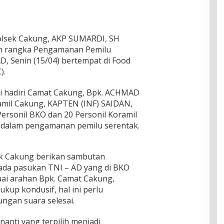
Polsek Cakung, AKP SUMARDI, SH
lam rangka Pengamanan Pemilu
D, Senin (15/04) bertempat di Food
).
di hadiri Camat Cakung, Bpk. ACHMAD
mil Cakung, KAPTEN (INF) SAIDAN,
ersonil BKO dan 20 Personil Koramil
t dalam pengamanan pemilu serentak.
k Cakung berikan sambutan
da pasukan TNI – AD yang di BKO
suai arahan Bpk. Camat Cakung,
kup kondusif, hal ini perlu
ngan suara selesai.
nanti yang terpilih menjadi