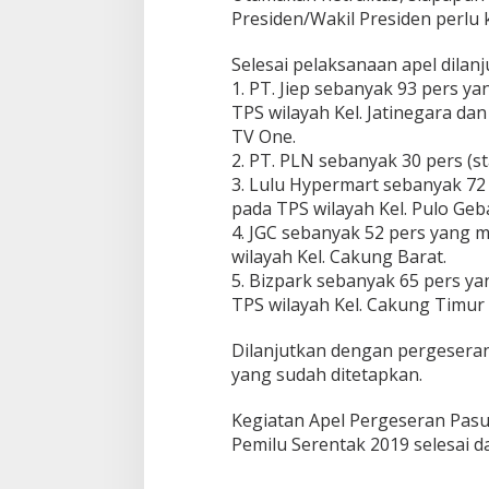
C
Presiden/Wakil Presiden perlu
a
k
Selesai pelaksanaan apel dilan
u
1. PT. Jiep sebanyak 93 pers 
n
g
TPS wilayah Kel. Jatinegara da
H
TV One.
a
2. PT. PLN sebanyak 30 pers (s
d
3. Lulu Hypermart sebanyak 7
i
pada TPS wilayah Kel. Pulo Ge
r
i
4. JGC sebanyak 52 pers yang
G
wilayah Kel. Cakung Barat.
e
5. Bizpark sebanyak 65 pers y
l
TPS wilayah Kel. Cakung Timur 
a
r
A
Dilanjutkan dengan pergeseran
p
yang sudah ditetapkan.
e
l
Kegiatan Apel Pergeseran Pa
P
Pemilu Serentak 2019 selesai 
a
s
u