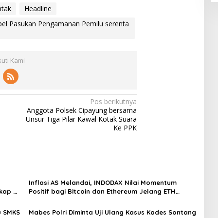
ntak
Headline
Apel Pasukan Pengamanan Pemilu serenta
kuti Kami
Pos berikutnya
Anggota Polsek Cipayung bersama
Unsur Tiga Pilar Kawal Kotak Suara
Ke PPK
Inflasi AS Melandai, INDODAX Nilai Momentum
kap di
Positif bagi Bitcoin dan Ethereum Jelang ETH
Genesis Day
u SMKS
Mabes Polri Diminta Uji Ulang Kasus Kades Sontang