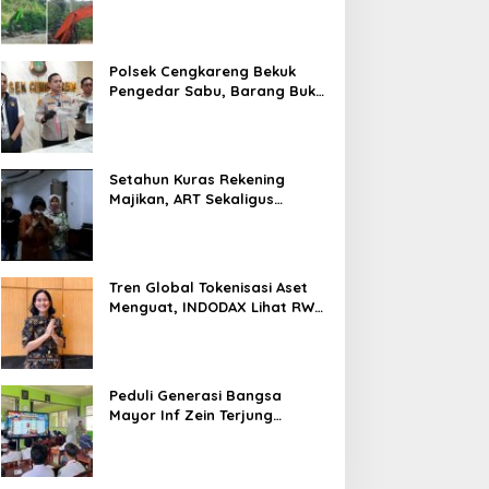
Tambang di Kab.50 Kota:
Aktivitas PETI Masih
Mengepung Kapur IX, Alam
Rusak
Polsek Cengkareng Bekuk
Pengedar Sabu, Barang Bukti
Nyaris 10 Gram Diamankan
Setahun Kuras Rekening
Majikan, ART Sekaligus
Perawat Lansia Ditangkap
Polsek Kalideres
Tren Global Tokenisasi Aset
Menguat, INDODAX Lihat RWA
Jadi Salah Satu Motor
Pertumbuhan Baru Industri
Kripto
Peduli Generasi Bangsa
Mayor Inf Zein Terjung
Langsung Berikan Materi
Kebangsaan Dan Bela
Negara Dalam MPLS Di