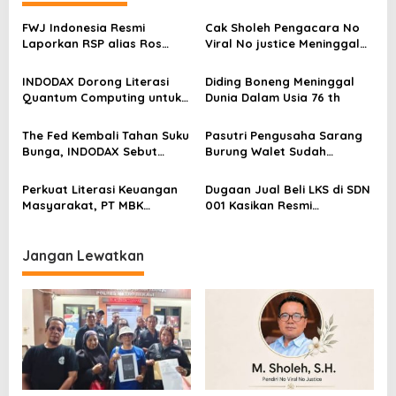
a
s
FWJ Indonesia Resmi
Cak Sholeh Pengacara No
Laporkan RSP alias Ros
Viral No justice Meninggal
i
dengan Pasal UU ITE
Dunia
p
INDODAX Dorong Literasi
Diding Boneng Meninggal
o
Quantum Computing untuk
Dunia Dalam Usia 76 th
Perkuat Kesiapan Ekosistem
s
Blockchain
The Fed Kembali Tahan Suku
Pasutri Pengusaha Sarang
Bunga, INDODAX Sebut
Burung Walet Sudah
Kepastian Kebijakan Dorong
Berstatus Tersangka,
Sentimen Pasar
Pelapor Desak Polda Jambi
Perkuat Literasi Keuangan
Dugaan Jual Beli LKS di SDN
Segera Lakukan Penahanan
Masyarakat, PT MBK
001 Kasikan Resmi
Ventura Salurkan Bantuan
Dilaporkan ke Polres
Karpet Masjid di Pakuhaji
Kampar, Pemred – Pimum
Metroterkini.id Desak Usut
Jangan Lewatkan
Kasus Ini