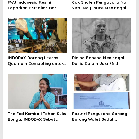
FWJ Indonesia Resmi
Cak Sholeh Pengacara No
Laporkan RSP alias Ros
Viral No justice Meninggal
dengan Pasal UU ITE
Dunia
INDODAX Dorong Literasi
Diding Boneng Meninggal
Quantum Computing untuk
Dunia Dalam Usia 76 th
Perkuat Kesiapan Ekosistem
Blockchain
The Fed Kembali Tahan Suku
Pasutri Pengusaha Sarang
Bunga, INDODAX Sebut
Burung Walet Sudah
Kepastian Kebijakan Dorong
Berstatus Tersangka,
Sentimen Pasar
Pelapor Desak Polda Jambi
Segera Lakukan Penahanan