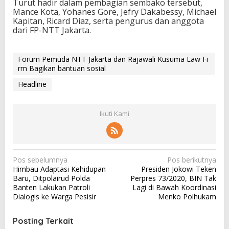
Turut hadir dalam pembagian sembako tersebut,
Mance Kota, Yohanes Gore, Jefry Dakabessy, Michael
Kapitan, Ricard Diaz, serta pengurus dan anggota
dari FP-NTT Jakarta.
Forum Pemuda NTT Jakarta dan Rajawali Kusuma Law Fi
rm Bagikan bantuan sosial
Headline
Ikuti Kami
N
Pos sebelumnya
Pos berikutnya
Himbau Adaptasi Kehidupan
Presiden Jokowi Teken
a
Baru, Ditpolairud Polda
Perpres 73/2020, BIN Tak
v
Banten Lakukan Patroli
Lagi di Bawah Koordinasi
Dialogis ke Warga Pesisir
Menko Polhukam
i
g
Posting Terkait