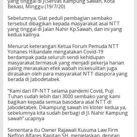
yang tinggal di Jl.Servas Kampung Sawah, Kota
Bekasi, Minggu (19/7/20)
Sebelumnya, Giat peduli pembagian sembako
tersebut dibagikan kepada masyarakat asal NTT
yang tinggal di Jalan Nahir Kp.Sawah, dan ini yang
kedua kalinya.
Menurut keterangan Ketua Forum Pemuda NTT
Yohanes Hibandale mengatakan Covid-19
berdampak pada seluruh sendi kehidupan
masyarakat.termasuk yang menjadi pekerja harian
paling merasakan efek wabah ini.kesulitan juga
dirasakan oleh para masyarakat NTT diaspora yang
berada di Jabodetabek.
“Kami dari FP-NTT selama pandemi Covid, Puji
Tuhan sudah lebih dari 3000 sembako yang kami
bagikan kepada semua basodara asal NTT di
Jabodetabek. Dikampung sawah ini kloter kedua ya,
sebelumnya kita sudah berbagi di Jl. Nahir Kampung
sawah”.ucapnya
Sementara itu Owner Rajawali Kusuma Law Firm
Nefton Alfares Kapitan SH, menjelaskan, dengan