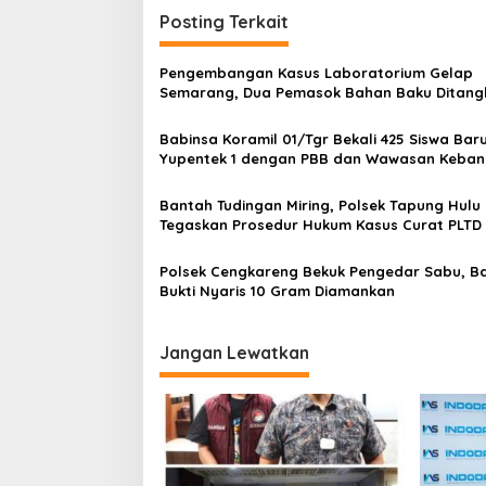
i
V
Posting Terkait
g
i
a
a
Pengembangan Kasus Laboratorium Gelap
t
s
Semarang, Dua Pemasok Bahan Baku Ditang
e
Cakung Hingga Sita 1,5 Ton Bahan Baku
r
i
m
Babinsa Koramil 01/Tgr Bekali 425 Siswa Bar
p
i
Yupentek 1 dengan PBB dan Wawasan Keba
n
o
a
Bantah Tudingan Miring, Polsek Tapung Hulu
l
s
Tegaskan Prosedur Hukum Kasus Curat PLTD
2
Sesuai SOP
B
a
Polsek Cengkareng Bekuk Pengedar Sabu, B
n
Bukti Nyaris 10 Gram Diamankan
d
a
r
Jangan Lewatkan
a
S
o
e
k
a
r