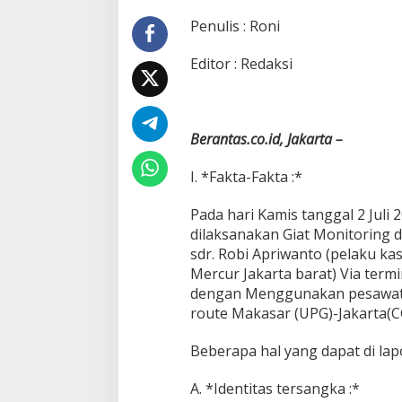
n
P
Penulis : Roni
e
n
Editor : Redaksi
g
a
m
a
n
Berantas.co.id, Jakarta –
a
n
I. *Fakta-Fakta :*
t
e
Pada hari Kamis tanggal 2 Juli 
r
dilaksanakan Giat Monitoring
t
u
sdr. Robi Apriwanto (pelaku k
t
Mercur Jakarta barat) Via term
u
dengan Menggunakan pesawat 
p
route Makasar (UPG)-Jakarta(C
t
e
r
Beberapa hal yang dapat di lap
h
a
A. *Identitas tersangka :*
d