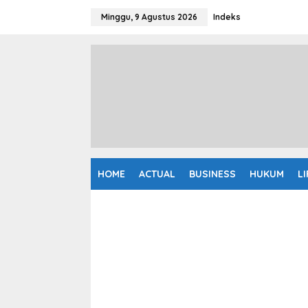
L
e
Minggu, 9 Agustus 2026
Indeks
w
a
t
i
k
e
k
o
n
t
e
n
HOME
ACTUAL
BUSINESS
HUKUM
L