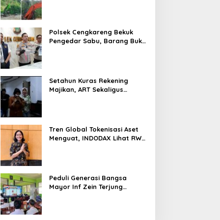
Tambang di Kab.50 Kota:
Aktivitas PETI Masih
Mengepung Kapur IX, Alam
Rusak
Polsek Cengkareng Bekuk
Pengedar Sabu, Barang Bukti
Nyaris 10 Gram Diamankan
Setahun Kuras Rekening
Majikan, ART Sekaligus
Perawat Lansia Ditangkap
Polsek Kalideres
Tren Global Tokenisasi Aset
Menguat, INDODAX Lihat RWA
Jadi Salah Satu Motor
Pertumbuhan Baru Industri
Kripto
Peduli Generasi Bangsa
Mayor Inf Zein Terjung
Langsung Berikan Materi
Kebangsaan Dan Bela
Negara Dalam MPLS Di