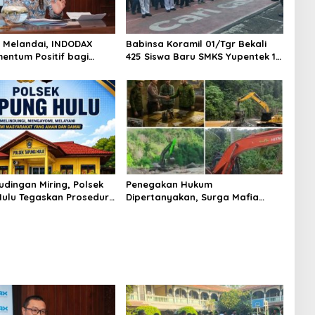
AS Melandai, INDODAX
Babinsa Koramil 01/Tgr Bekali
mentum Positif bagi
425 Siswa Baru SMKS Yupentek 1
dan Ethereum Jelang ETH
dengan PBB dan Wawasan
Day
Kebangsaan
udingan Miring, Polsek
Penegakan Hukum
ulu Tegaskan Prosedur
Dipertanyakan, Surga Mafia
sus Curat PLTD Sudah
Tambang di Kab.50 Kota:
OP
Aktivitas PETI Masih Mengepung
Kapur IX, Alam Rusak