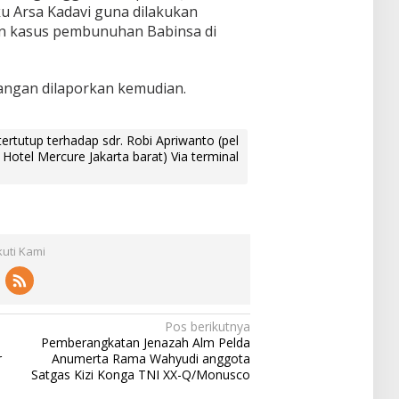
u Arsa Kadavi guna dilakukan
an kasus pembunuhan Babinsa di
angan dilaporkan kemudian.
rtutup terhadap sdr. Robi Apriwanto (pel
otel Mercure Jakarta barat) Via terminal
kuti Kami
Pos berikutnya
Pemberangkatan Jenazah Alm Pelda
r
Anumerta Rama Wahyudi anggota
Satgas Kizi Konga TNI XX-Q/Monusco