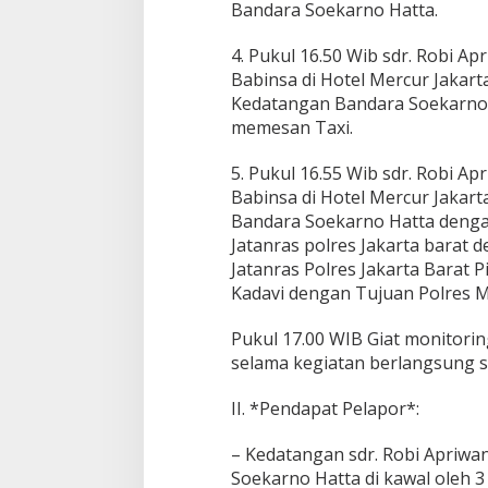
Bandara Soekarno Hatta.
u
k
a
4. Pukul 16.50 Wib sdr. Robi 
s
Babinsa di Hotel Mercur Jakart
u
Kedatangan Bandara Soekarno 
s
memesan Taxi.
P
e
m
5. Pukul 16.55 Wib sdr. Robi 
b
Babinsa di Hotel Mercur Jakart
u
Bandara Soekarno Hatta deng
n
Jatanras polres Jakarta barat
u
Jatanras Polres Jakarta Barat
h
a
Kadavi dengan Tujuan Polres M
n
B
Pukul 17.00 WIB Giat monitori
a
selama kegiatan berlangsung s
b
i
n
II. *Pendapat Pelapor*:
s
a
– Kedatangan sdr. Robi Apriwa
d
Soekarno Hatta di kawal oleh 3
i