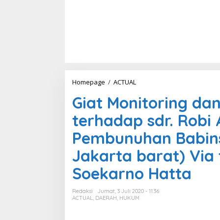
Homepage
/
ACTUAL
G
i
Giat Monitoring d
a
t
terhadap sdr. Robi
M
o
Pembunuhan Babins
n
i
Jakarta barat) Via
t
o
Soekarno Hatta
r
i
n
Redaksi
Jumat, 3 Juli 2020 - 11:36
g
ACTUAL
,
DAERAH
,
HUKUM
d
a