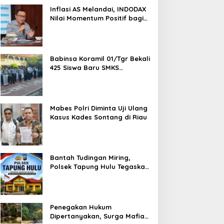
1,5 Ton Bahan Baku
Inflasi AS Melandai, INDODAX
Nilai Momentum Positif bagi
Bitcoin dan Ethereum Jelang
ETH Genesis Day
Babinsa Koramil 01/Tgr Bekali
425 Siswa Baru SMKS
Yupentek 1 dengan PBB dan
Wawasan Kebangsaan
Mabes Polri Diminta Uji Ulang
Kasus Kades Sontang di Riau
Bantah Tudingan Miring,
Polsek Tapung Hulu Tegaskan
Prosedur Hukum Kasus Curat
PLTD Sudah Sesuai SOP
Penegakan Hukum
Dipertanyakan, Surga Mafia