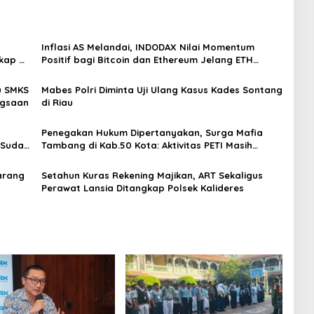
Inflasi AS Melandai, INDODAX Nilai Momentum
kap di
Positif bagi Bitcoin dan Ethereum Jelang ETH
Genesis Day
u SMKS
Mabes Polri Diminta Uji Ulang Kasus Kades Sontang
ngsaan
di Riau
Penegakan Hukum Dipertanyakan, Surga Mafia
 Sudah
Tambang di Kab.50 Kota: Aktivitas PETI Masih
Mengepung Kapur IX, Alam Rusak
arang
Setahun Kuras Rekening Majikan, ART Sekaligus
Perawat Lansia Ditangkap Polsek Kalideres