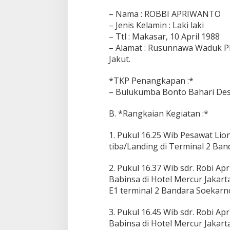
a
– Nama : ROBBI APRIWANTO
p
s
– Jenis Kelamin : Laki laki
d
– Ttl : Makasar, 10 April 1988
r
– Alamat : Rusunnawa Waduk Pl
.
Jakut.
R
o
b
*TKP Penangkapan :*
i
– Bulukumba Bonto Bahari Des
A
p
B. *Rangkaian Kegiatan :*
r
i
1. Pukul 16.25 Wib Pesawat Li
w
a
tiba/Landing di Terminal 2 Ban
n
t
2. Pukul 16.37 Wib sdr. Robi 
o
Babinsa di Hotel Mercur Jakart
(
E1 terminal 2 Bandara Soekarn
p
e
l
3. Pukul 16.45 Wib sdr. Robi 
a
Babinsa di Hotel Mercur Jakart
k