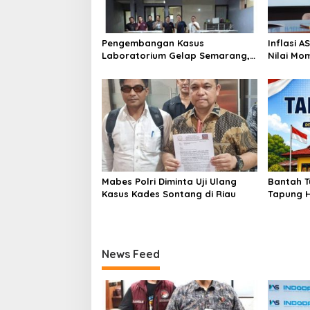
n
o
H
Pengembangan Kasus
Inflasi 
a
Laboratorium Gelap Semarang,
Nilai Mo
t
Dua Pemasok Bahan Baku
Bitcoin 
t
Ditangkap di Cakung Hingga Sita
Genesis 
a
1,5 Ton Bahan Baku
Mabes Polri Diminta Uji Ulang
Bantah T
Kasus Kades Sontang di Riau
Tapung H
Hukum Ka
Sesuai S
News Feed