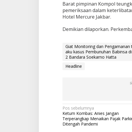
Barat pimpinan Kompol teungk
H
o
pemeriksaan dalam keterlibat
t
Hotel Mercure Jakbar.
e
l
Demikian dilaporkan. Perkemb
M
e
r
Giat Monitoring dan Pengamanan te
c
aku kasus Pembunuhan Babinsa di H
u
2 Bandara Soekarno Hatta
r
e
Headline
J
a
k
I
a
r
t
a
b
N
Pos sebelumnya
a
Ketum Kombas: Anies Jangan
r
a
Terperangkap Menaikan Pajak Parki
a
v
Ditengah Pandemi
t
)