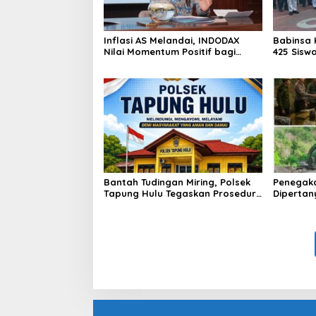
Inflasi AS Melandai, INDODAX
Babinsa 
Nilai Momentum Positif bagi
425 Sisw
Bitcoin dan Ethereum Jelang ETH
dengan 
Genesis Day
Kebangs
Bantah Tudingan Miring, Polsek
Penegak
Tapung Hulu Tegaskan Prosedur
Dipertan
Hukum Kasus Curat PLTD Sudah
Tambang 
Sesuai SOP
Aktivita
Kapur IX