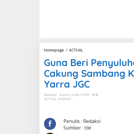
Homepage
/
ACTUAL
G
u
Guna Beri Penyuluh
n
a
Cakung Sambang Ke
B
e
Yarra JGC
r
i
P
Redaksi
Kamis, 4 April 2019 - 18:38
e
ACTUAL
,
DAERAH
n
y
u
l
Penulis : Redaksi
u
Sumber : tile
h