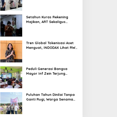
Nyaris 10 Gram Diamankan
Setahun Kuras Rekening
Majikan, ART Sekaligus
Perawat Lansia Ditangkap
Polsek Kalideres
Tren Global Tokenisasi Aset
Menguat, INDODAX Lihat RWA
Jadi Salah Satu Motor
Pertumbuhan Baru Industri
Kripto
Peduli Generasi Bangsa
Mayor Inf Zein Terjung
Langsung Berikan Materi
Kebangsaan Dan Bela
Negara Dalam MPLS Di
Sekolah
Puluhan Tahun Dinilai Tanpa
Ganti Rugi, Warga Senama
Nenek Desak PTPN IV
Regional III Hentikan Aktivitas
di Lahan Sengketa