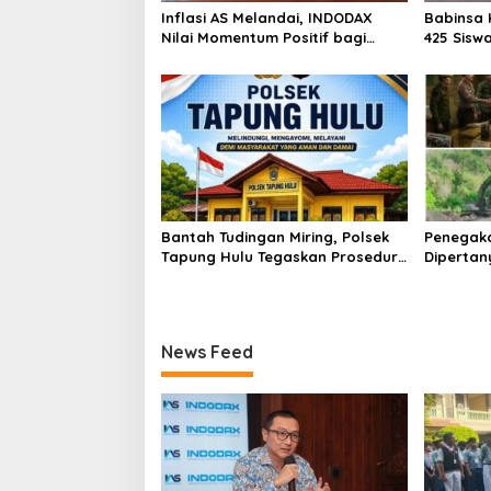
Inflasi AS Melandai, INDODAX
Babinsa 
Nilai Momentum Positif bagi
425 Sisw
Bitcoin dan Ethereum Jelang ETH
dengan 
Genesis Day
Kebangs
Bantah Tudingan Miring, Polsek
Penegak
Tapung Hulu Tegaskan Prosedur
Dipertan
Hukum Kasus Curat PLTD Sudah
Tambang 
Sesuai SOP
Aktivita
Kapur IX
News Feed