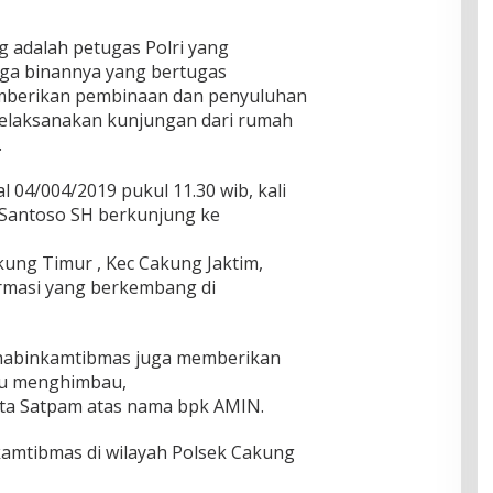
g adalah petugas Polri yang
rga binannya yang bertugas
berikan pembinaan dan penyuluhan
elaksanakan kunjungan dari rumah
.
l 04/004/2019 pukul 11.30 wib, kali
t Santoso SH berkunjung ke
kung Timur , Kec Cakung Jaktim,
rmasi yang berkembang di
habinkamtibmas juga memberikan
au menghimbau,
ota Satpam atas nama bpk AMIN.
amtibmas di wilayah Polsek Cakung