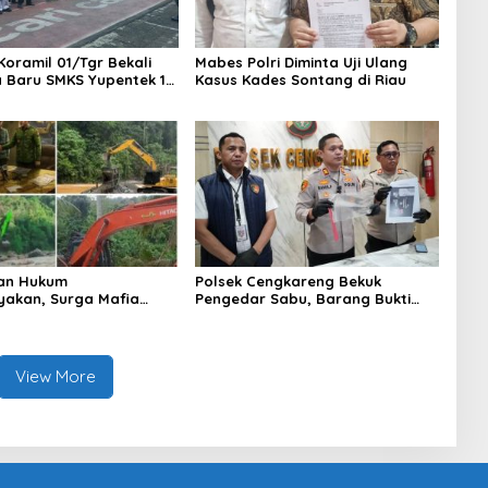
Koramil 01/Tgr Bekali
Mabes Polri Diminta Uji Ulang
a Baru SMKS Yupentek 1
Kasus Kades Sontang di Riau
PBB dan Wawasan
aan
an Hukum
Polsek Cengkareng Bekuk
yakan, Surga Mafia
Pengedar Sabu, Barang Bukti
di Kab.50 Kota:
Nyaris 10 Gram Diamankan
s PETI Masih Mengepung
, Alam Rusak
View More