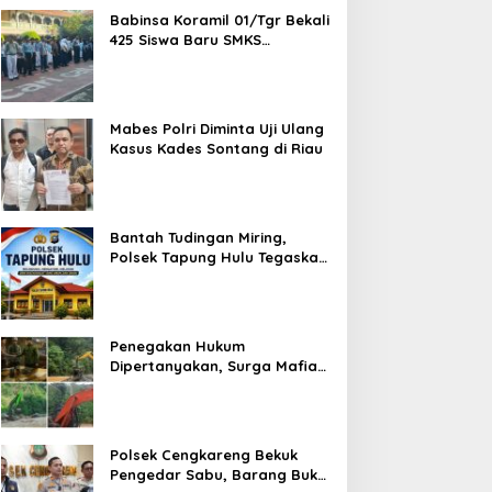
Babinsa Koramil 01/Tgr Bekali
425 Siswa Baru SMKS
Yupentek 1 dengan PBB dan
Wawasan Kebangsaan
Mabes Polri Diminta Uji Ulang
Kasus Kades Sontang di Riau
Bantah Tudingan Miring,
Polsek Tapung Hulu Tegaskan
Prosedur Hukum Kasus Curat
PLTD Sudah Sesuai SOP
Penegakan Hukum
Dipertanyakan, Surga Mafia
Tambang di Kab.50 Kota:
Aktivitas PETI Masih
Mengepung Kapur IX, Alam
Rusak
Polsek Cengkareng Bekuk
Pengedar Sabu, Barang Bukti