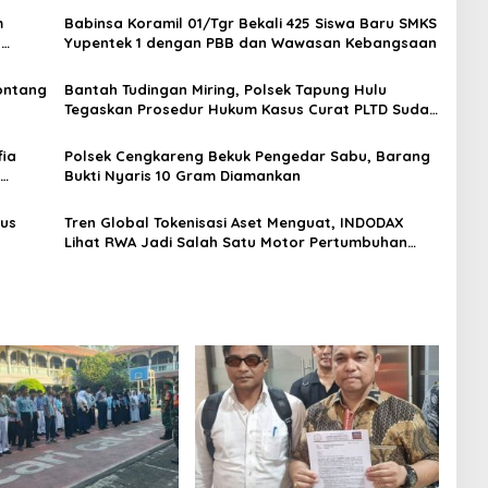
m
Babinsa Koramil 01/Tgr Bekali 425 Siswa Baru SMKS
H
Yupentek 1 dengan PBB dan Wawasan Kebangsaan
Sontang
Bantah Tudingan Miring, Polsek Tapung Hulu
Tegaskan Prosedur Hukum Kasus Curat PLTD Sudah
Sesuai SOP
ia
Polsek Cengkareng Bekuk Pengedar Sabu, Barang
Bukti Nyaris 10 Gram Diamankan
gus
Tren Global Tokenisasi Aset Menguat, INDODAX
Lihat RWA Jadi Salah Satu Motor Pertumbuhan
Baru Industri Kripto