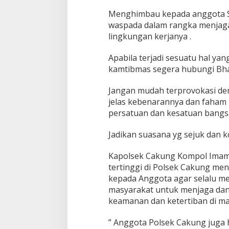
n
Menghimbau kepada anggota S
g
S
waspada dalam rangka menjaga
a
lingkungan kerjanya .
m
b
Apabila terjadi sesuatu hal y
a
kamtibmas segera hubungi Bh
n
g
K
Jangan mudah terprovokasi de
e
jelas kebenarannya dan faham
P
persatuan dan kesatuan bangs
e
r
Jadikan suasana yg sejuk dan k
u
m
a
Kapolsek Cakung Kompol Imam 
h
tertinggi di Polsek Cakung me
a
kepada Anggota agar selalu m
n
masyarakat untuk menjaga dan
C
l
keamanan dan ketertiban di ma
u
s
” Anggota Polsek Cakung juga 
t