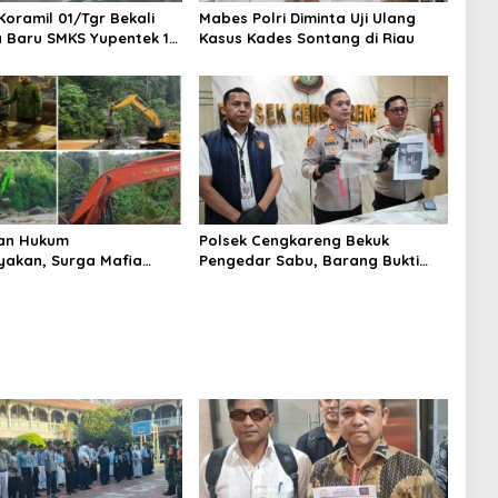
Koramil 01/Tgr Bekali
Mabes Polri Diminta Uji Ulang
a Baru SMKS Yupentek 1
Kasus Kades Sontang di Riau
PBB dan Wawasan
aan
an Hukum
Polsek Cengkareng Bekuk
yakan, Surga Mafia
Pengedar Sabu, Barang Bukti
di Kab.50 Kota:
Nyaris 10 Gram Diamankan
s PETI Masih Mengepung
, Alam Rusak