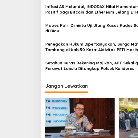
s
Inflasi AS Melandai, INDODAX Nilai Momentu
i
Positif bagi Bitcoin dan Ethereum Jelang ET
Genesis Day
p
Mabes Polri Diminta Uji Ulang Kasus Kades 
o
di Riau
s
Penegakan Hukum Dipertanyakan, Surga Maf
Tambang di Kab.50 Kota: Aktivitas PETI Masih
Mengepung Kapur IX, Alam Rusak
Setahun Kuras Rekening Majikan, ART Sekali
Perawat Lansia Ditangkap Polsek Kalideres
Jangan Lewatkan