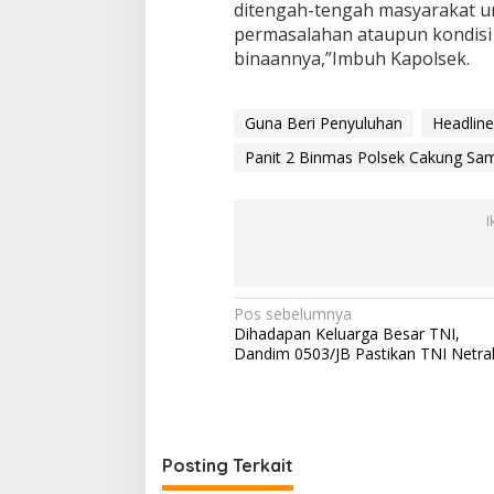
ditengah-tengah masyarakat u
e
permasalahan ataupun kondisi 
r
C
binaannya,”Imbuh Kapolsek.
Y
a
r
Guna Beri Penyuluhan
Headline
r
a
Panit 2 Binmas Polsek Cakung Sa
J
G
C
I
N
Pos sebelumnya
Dihadapan Keluarga Besar TNI,
a
Dandim 0503/JB Pastikan TNI Netra
v
i
g
Posting Terkait
a