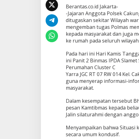
a
Berantas.co.id Jakarta-
n
-Jajaran Anggota Polsek Cakun
,
P
ditugaskan sekitar Wilayah wa
a
mengemban tugas Polmas mem
n
kepada masyarakat dan juga m
i
ke rumah pada seluruh wilayah
t
2
B
Pada hari ini Hari Kamis Tangga
i
ini Panit 2 Binmas IPDA Slame
n
Perumahan Cluster C
m
Yarra JGC RT 07 RW 014 Kel. Ca
a
guna menyerap informasi-info
s
P
masyarakat.
o
l
Dalam kesempatan tersebut B
s
pesan Kamtibmas kepada beli
e
Jalin silaturahmi dengan angg
k
C
a
Menyampaikan bahwa Situasi k
k
secara umum kondusif.
u