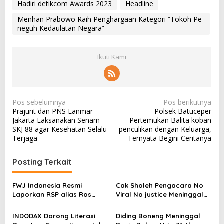
Hadiri detikcom Awards 2023
Headline
Menhan Prabowo Raih Penghargaan Kategori “Tokoh Pe
neguh Kedaulatan Negara”
Ikuti Kami
N
Pos sebelumnya
Pos berikutnya
Prajurit dan PNS Lanmar
Polsek Batuceper
a
Jakarta Laksanakan Senam
Pertemukan Balita koban
v
SKJ 88 agar Kesehatan Selalu
penculikan dengan Keluarga,
Terjaga
Ternyata Begini Ceritanya
i
g
Posting Terkait
a
s
FWJ Indonesia Resmi
Cak Sholeh Pengacara No
Laporkan RSP alias Ros
Viral No justice Meninggal
i
dengan Pasal UU ITE
Dunia
p
INDODAX Dorong Literasi
Diding Boneng Meninggal