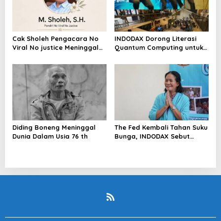
Cak Sholeh Pengacara No
INDODAX Dorong Literasi
Viral No justice Meninggal
Quantum Computing untuk
Dunia
Perkuat Kesiapan Ekosistem
Blockchain
Diding Boneng Meninggal
The Fed Kembali Tahan Suku
Dunia Dalam Usia 76 th
Bunga, INDODAX Sebut
Kepastian Kebijakan Dorong
Sentimen Pasar