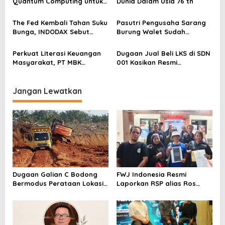
o
Quantum Computing untuk
Dunia Dalam Usia 76 th
Perkuat Kesiapan Ekosistem
s
Blockchain
The Fed Kembali Tahan Suku
Pasutri Pengusaha Sarang
Bunga, INDODAX Sebut
Burung Walet Sudah
Kepastian Kebijakan Dorong
Berstatus Tersangka,
Sentimen Pasar
Pelapor Desak Polda Jambi
Perkuat Literasi Keuangan
Dugaan Jual Beli LKS di SDN
Segera Lakukan Penahanan
Masyarakat, PT MBK
001 Kasikan Resmi
Ventura Salurkan Bantuan
Dilaporkan ke Polres
Karpet Masjid di Pakuhaji
Kampar, Pemred – Pimum
Metroterkini.id Desak Usut
Jangan Lewatkan
Kasus Ini
Dugaan Galian C Bodong
FWJ Indonesia Resmi
Bermodus Perataan Lokasi
Laporkan RSP alias Ros
Mencuat, Krimsus Polda
dengan Pasal UU ITE
Riau Akan Tinjauan Lokasi