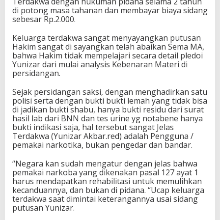
Terdakwa dengan hukuman pidana selama 2 tahun
di potong masa tahanan dan membayar biaya sidang
sebesar Rp.2.000.
Keluarga terdakwa sangat menyayangkan putusan
Hakim sangat di sayangkan telah abaikan Sema MA,
bahwa Hakim tidak mempelajari secara detail pledoi
Yunizar dari mulai analysis Kebenaran Materi di
persidangan.
Sejak persidangan saksi, dengan menghadirkan satu
polisi serta dengan bukti bukti lemah yang tidak bisa
di jadikan bukti shabu, hanya bukti residu dari surat
hasil lab dari BNN dan tes urine yg notabene hanya
bukti indikasi saja, hal tersebut sangat Jelas
Terdakwa (Yunizar Akbar.red) adalah Pengguna /
pemakai narkotika, bukan pengedar dan bandar.
“Negara kan sudah mengatur dengan jelas bahwa
pemakai narkoba yang dikenakan pasal 127 ayat 1
harus mendapatkan rehabilitasi untuk memulihkan
kecanduannya, dan bukan di pidana. “Ucap keluarga
terdakwa saat dimintai keterangannya usai sidang
putusan Yunizar.