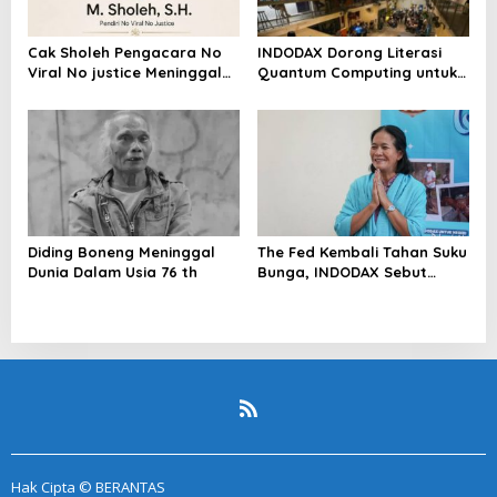
Cak Sholeh Pengacara No
INDODAX Dorong Literasi
Viral No justice Meninggal
Quantum Computing untuk
Dunia
Perkuat Kesiapan Ekosistem
Blockchain
Diding Boneng Meninggal
The Fed Kembali Tahan Suku
Dunia Dalam Usia 76 th
Bunga, INDODAX Sebut
Kepastian Kebijakan Dorong
Sentimen Pasar
Hak Cipta © BERANTAS