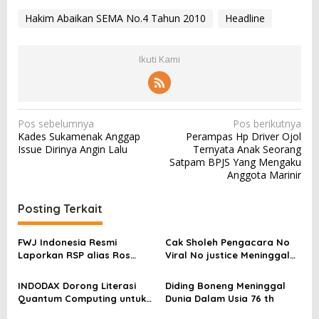
Hakim Abaikan SEMA No.4 Tahun 2010
Headline
Ikuti Kami
N
Pos sebelumnya
Pos berikutnya
Kades Sukamenak Anggap
Perampas Hp Driver Ojol
a
Issue Dirinya Angin Lalu
Ternyata Anak Seorang
v
Satpam BPJS Yang Mengaku
Anggota Marinir
i
g
Posting Terkait
a
s
FWJ Indonesia Resmi
Cak Sholeh Pengacara No
Laporkan RSP alias Ros
Viral No justice Meninggal
i
dengan Pasal UU ITE
Dunia
p
INDODAX Dorong Literasi
Diding Boneng Meninggal
o
Quantum Computing untuk
Dunia Dalam Usia 76 th
Perkuat Kesiapan Ekosistem