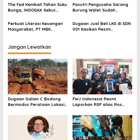
s
Blockchain
The Fed Kembali Tahan Suku
Pasutri Pengusaha Sarang
Bunga, INDODAX Sebut
Burung Walet Sudah
Kepastian Kebijakan Dorong
Berstatus Tersangka,
Sentimen Pasar
Pelapor Desak Polda Jambi
Perkuat Literasi Keuangan
Dugaan Jual Beli LKS di SDN
Segera Lakukan Penahanan
Masyarakat, PT MBK
001 Kasikan Resmi
Ventura Salurkan Bantuan
Dilaporkan ke Polres
Karpet Masjid di Pakuhaji
Kampar, Pemred – Pimum
Metroterkini.id Desak Usut
Jangan Lewatkan
Kasus Ini
Dugaan Galian C Bodong
FWJ Indonesia Resmi
Bermodus Perataan Lokasi
Laporkan RSP alias Ros
Mencuat, Krimsus Polda
dengan Pasal UU ITE
Riau Akan Tinjauan Lokasi