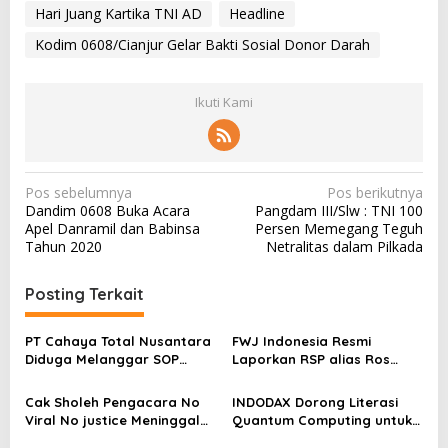
Hari Juang Kartika TNI AD
Headline
Kodim 0608/Cianjur Gelar Bakti Sosial Donor Darah
Ikuti Kami
N
Pos sebelumnya
Pos berikutnya
Dandim 0608 Buka Acara
Pangdam III/Slw : TNI 100
a
Apel Danramil dan Babinsa
Persen Memegang Teguh
v
Tahun 2020
Netralitas dalam Pilkada
i
Posting Terkait
g
a
PT Cahaya Total Nusantara
FWJ Indonesia Resmi
s
Diduga Melanggar SOP
Laporkan RSP alias Ros
Penanganan Kecelakaan
dengan Pasal UU ITE
i
Kerja Hingga meninggal
Cak Sholeh Pengacara No
INDODAX Dorong Literasi
p
Dunia, Kluarga Korban
Viral No justice Meninggal
Quantum Computing untuk
Merasa Di abaikan
o
Dunia
Perkuat Kesiapan Ekosistem