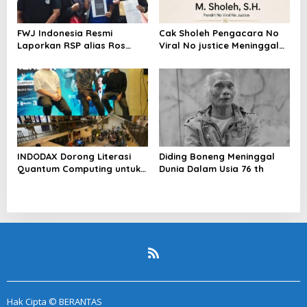
FWJ Indonesia Resmi
Cak Sholeh Pengacara No
Laporkan RSP alias Ros
Viral No justice Meninggal
dengan Pasal UU ITE
Dunia
INDODAX Dorong Literasi
Diding Boneng Meninggal
Quantum Computing untuk
Dunia Dalam Usia 76 th
Perkuat Kesiapan Ekosistem
Blockchain
Hak Cipta © BERANTAS