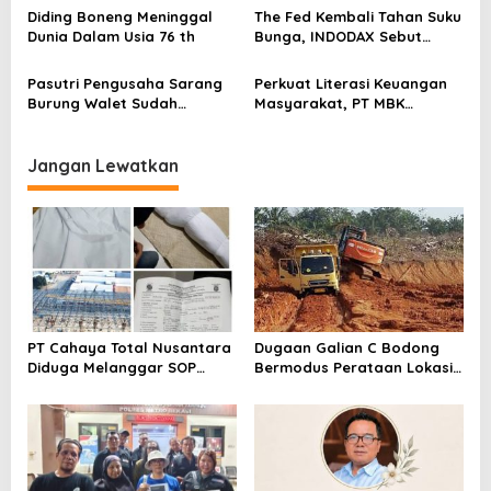
Blockchain
s
Diding Boneng Meninggal
The Fed Kembali Tahan Suku
Dunia Dalam Usia 76 th
Bunga, INDODAX Sebut
Kepastian Kebijakan Dorong
Sentimen Pasar
Pasutri Pengusaha Sarang
Perkuat Literasi Keuangan
Burung Walet Sudah
Masyarakat, PT MBK
Berstatus Tersangka,
Ventura Salurkan Bantuan
Pelapor Desak Polda Jambi
Karpet Masjid di Pakuhaji
Segera Lakukan Penahanan
Jangan Lewatkan
PT Cahaya Total Nusantara
Dugaan Galian C Bodong
Diduga Melanggar SOP
Bermodus Perataan Lokasi
Penanganan Kecelakaan
Mencuat, Krimsus Polda
Kerja Hingga meninggal
Riau Akan Tinjauan Lokasi
Dunia, Kluarga Korban
Merasa Di abaikan