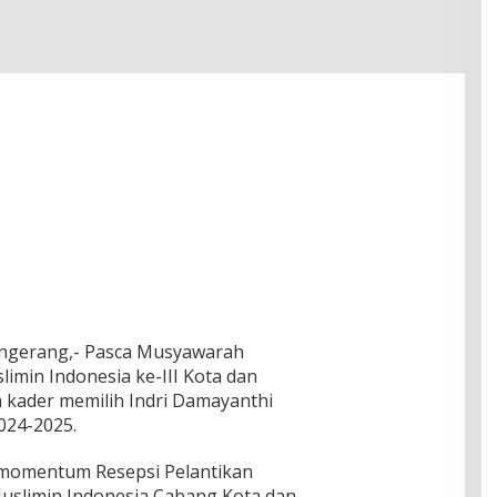
angerang,- Pasca Musyawarah
imin Indonesia ke-III Kota dan
 kader memilih Indri Damayanthi
024-2025.
 momentum Resepsi Pelantikan
uslimin Indonesia Cabang Kota dan