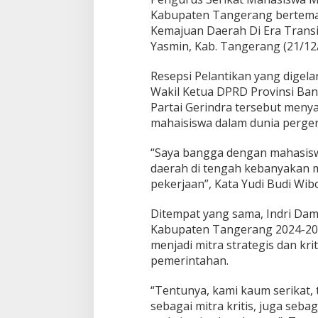
P
Kabupaten Tangerang bertem
e
Kemajuan Daerah Di Era Transi
l
Yasmin, Kab. Tangerang (21/12
a
n
t
Resepsi Pelantikan yang digelar
i
Wakil Ketua DPRD Provinsi Bant
k
Partai Gerindra tersebut meny
a
mahaisiswa dalam dunia perge
n
P
e
“Saya bangga dengan mahasis
n
daerah di tengah kebanyakan 
g
pekerjaan”, Kata Yudi Budi Wi
u
r
u
Ditempat yang sama, Indri Da
s
Kabupaten Tangerang 2024-20
B
menjadi mitra strategis dan krit
a
pemerintahan.
r
u
S
“Tentunya, kami kaum serikat,
E
sebagai mitra kritis, juga seba
M