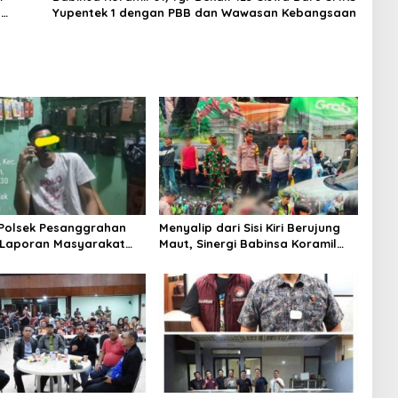
H
Yupentek 1 dengan PBB dan Wawasan Kebangsaan
 Polsek Pesanggrahan
Menyalip dari Sisi Kiri Berujung
 Laporan Masyarakat
Maut, Sinergi Babinsa Koramil
Sebuah Konter Penjual
03/GP Serka Awaludin dan
, Silahkan Lapor ke
Aparat Tiga Pilar Bergerak
Cepat Tangani Kecelakaan Lalu
Lintas di Kemanggisan