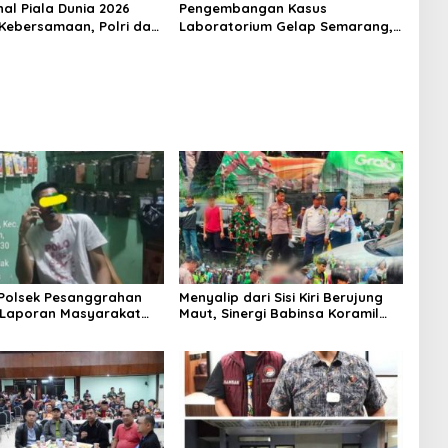
nal Piala Dunia 2026
Pengembangan Kasus
Kebersamaan, Polri dan
Laboratorium Gelap Semarang,
at Perkuat Silaturahmi
Dua Pemasok Bahan Baku
ta Barat
Ditangkap di Cakung Hingga Sita
1,5 Ton Bahan Baku
 Polsek Pesanggrahan
Menyalip dari Sisi Kiri Berujung
 Laporan Masyarakat
Maut, Sinergi Babinsa Koramil
Sebuah Konter Penjual
03/GP Serka Awaludin dan
, Silahkan Lapor ke
Aparat Tiga Pilar Bergerak
Cepat Tangani Kecelakaan Lalu
Lintas di Kemanggisan