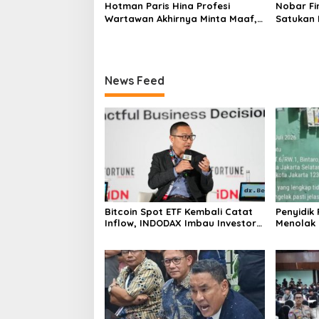
Hotman Paris Hina Profesi
Nobar Fi
Wartawan Akhirnya Minta Maaf,
Satukan 
Organisasi Pers Berharap
Masyarak
Hormati Profesi Wartawan
di Jakar
News Feed
Bitcoin Spot ETF Kembali Catat
Penyidik
Inflow, INDODAX Imbau Investor
Menolak
Tetap Cermati Faktor Makro
Tentang 
Tramadol
Polres