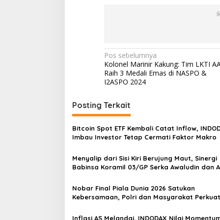
I
N
Pos sebelumnya
Kolonel Marinir Kakung: Tim LKTI A
a
Raih 3 Medali Emas di NASPO &
v
I2ASPO 2024
i
Posting Terkait
g
a
Bitcoin Spot ETF Kembali Catat Inflow, INDO
s
Imbau Investor Tetap Cermati Faktor Makro
i
Menyalip dari Sisi Kiri Berujung Maut, Sinergi
p
Babinsa Koramil 03/GP Serka Awaludin dan 
Tiga Pilar Bergerak Cepat Tangani Kecelaka
o
Lalu Lintas di Kemanggisan
Nobar Final Piala Dunia 2026 Satukan
s
Kebersamaan, Polri dan Masyarakat Perkua
Silaturahmi di Jakarta Barat
Inflasi AS Melandai, INDODAX Nilai Momentu