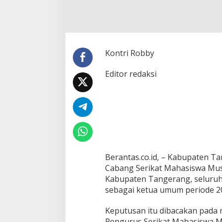
e
m
b
a
l
i
Kontri Robby
P
i
Editor redaksi
m
p
i
n
S
E
M
M
I
,
Berantas.co.id, – Kabupaten T
R
Cabang Serikat Mahasiswa Musl
e
Kabupaten Tangerang, seluruh
s
sebagai ketua umum periode 2
e
p
s
Keputusan itu dibacakan pada
i
Pengurus Serikat Mahasiswa M