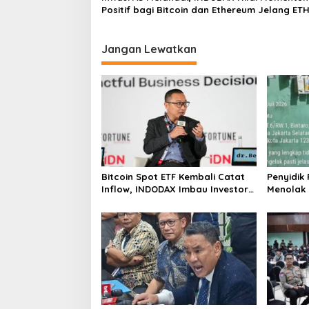
Positif bagi Bitcoin dan Ethereum Jelang ET
Genesis Day
Jangan Lewatkan
Bitcoin Spot ETF Kembali Catat
Penyidik
Inflow, INDODAX Imbau Investor
Menolak
Tetap Cermati Faktor Makro
Tentang 
Tramadol
Polres