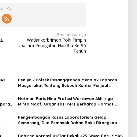
kuti Kami
Pos berikutnya
AL
Wadankorbrimob Polri Pimpin
Upacara Peringatan Hari Ibu Ke-96
Tahun
DAX
Penyidik Polsek Pesanggrahan Menolak Laporan
Masyarakat Tentang Sebuah Konter Penjual
Tramadol, Silahkan Lapor ke Polres
Hotman Paris Hina Profesi Wartawan Akhirnya
Aparat
Minta Maaf, Organisasi Pers Berharap Hormati
an
Profesi Wartawan
Pengembangan Kasus Laboratorium Gelap
t
Semarang, Dua Pemasok Bahan Baku Ditangkap di
Cakung Hingga Sita 1,5 Ton Bahan Baku
m
Babinsa Koramil 01/Tgr Bekali 425 Siswa Baru SMKS