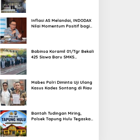
Semarang, Dua Pemasok
Bahan Baku Ditangkap di
Cakung Hingga Sita 1,5 Ton
Bahan Baku
Inflasi AS Melandai, INDODAX
Nilai Momentum Positif bagi
Bitcoin dan Ethereum Jelang
ETH Genesis Day
Babinsa Koramil 01/Tgr Bekali
425 Siswa Baru SMKS
Yupentek 1 dengan PBB dan
Wawasan Kebangsaan
Mabes Polri Diminta Uji Ulang
Kasus Kades Sontang di Riau
Bantah Tudingan Miring,
Polsek Tapung Hulu Tegaskan
Prosedur Hukum Kasus Curat
PLTD Sudah Sesuai SOP