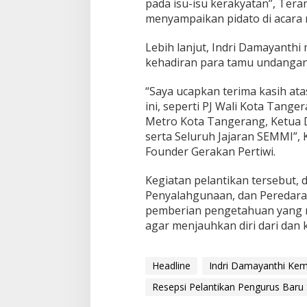
pada isu-isu kerakyatan”, Tera
M
menyampaikan pidato di acara r
I
T
a
Lebih lanjut, Indri Damayanthi
n
kehadiran para tamu undangan
g
e
“Saya ucapkan terima kasih at
r
ini, seperti PJ Wali Kota Tang
a
n
Metro Kota Tangerang, Ketua
g
serta Seluruh Jajaran SEMMI”, 
R
Founder Gerakan Pertiwi.
e
s
Kegiatan pelantikan tersebut, d
m
i
Penyalahgunaan, dan Peredara
D
pemberian pengetahuan yang 
i
agar menjauhkan diri dari dan 
g
e
l
Headline
Indri Damayanthi Kem
a
r
Resepsi Pelantikan Pengurus Bar