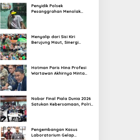
Penyidik Polsek
Pesanggrahan Menolak
Laporan Masyarakat Tentang
Sebuah Konter Penjual
Tramadol, Silahkan Lapor ke
Polres
Menyalip dari Sisi Kiri
Berujung Maut, Sinergi
Babinsa Koramil 03/GP Serka
Awaludin dan Aparat Tiga
Pilar Bergerak Cepat Tangani
Kecelakaan Lalu Lintas di
Hotman Paris Hina Profesi
Kemanggisan
Wartawan Akhirnya Minta
Maaf, Organisasi Pers
Berharap Hormati Profesi
Wartawan
Nobar Final Piala Dunia 2026
Satukan Kebersamaan, Polri
dan Masyarakat Perkuat
Silaturahmi di Jakarta Barat
Pengembangan Kasus
Laboratorium Gelap