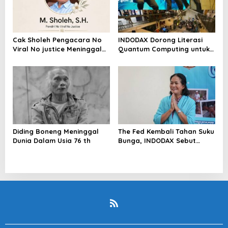
Cak Sholeh Pengacara No
INDODAX Dorong Literasi
Viral No justice Meninggal
Quantum Computing untuk
Dunia
Perkuat Kesiapan Ekosistem
Blockchain
Diding Boneng Meninggal
The Fed Kembali Tahan Suku
Dunia Dalam Usia 76 th
Bunga, INDODAX Sebut
Kepastian Kebijakan Dorong
Sentimen Pasar