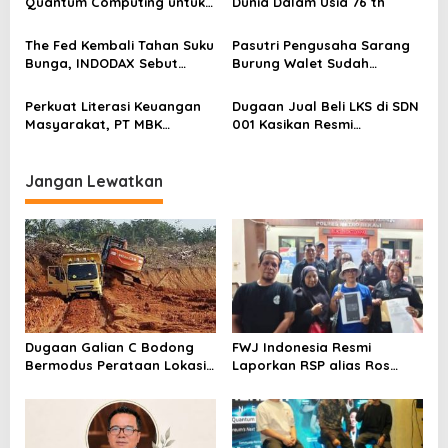
Quantum Computing untuk
Dunia Dalam Usia 76 th
s
Perkuat Kesiapan Ekosistem
Blockchain
The Fed Kembali Tahan Suku
Pasutri Pengusaha Sarang
Bunga, INDODAX Sebut
Burung Walet Sudah
Kepastian Kebijakan Dorong
Berstatus Tersangka,
Sentimen Pasar
Pelapor Desak Polda Jambi
Perkuat Literasi Keuangan
Dugaan Jual Beli LKS di SDN
Segera Lakukan Penahanan
Masyarakat, PT MBK
001 Kasikan Resmi
Ventura Salurkan Bantuan
Dilaporkan ke Polres
Karpet Masjid di Pakuhaji
Kampar, Pemred – Pimum
Metroterkini.id Desak Usut
Jangan Lewatkan
Kasus Ini
Dugaan Galian C Bodong
FWJ Indonesia Resmi
Bermodus Perataan Lokasi
Laporkan RSP alias Ros
Mencuat, Krimsus Polda
dengan Pasal UU ITE
Riau Akan Tinjauan Lokasi