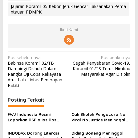
Jajaran Koramil 05 Kebon Jeruk Gencar Laksanakan Pema
ntauan PDMPK
Ikuti Kami
N
Pos sebelumnya
Pos berikutnya
Babinsa Koramil 02/TB
Cegah Penyebaran Covid-19,
a
Dampingi Dishub Dalam
Koramil 01/TS Terus Himbau
v
Rangka Uji Coba Rekayasa
Masyarakat Agar Disiplin
Arus Lalu Lintas Penerapan
i
PSBB
g
a
Posting Terkait
s
FWJ Indonesia Resmi
Cak Sholeh Pengacara No
i
Laporkan RSP alias Ros
Viral No justice Meninggal
p
dengan Pasal UU ITE
Dunia
o
INDODAX Dorong Literasi
Diding Boneng Meninggal