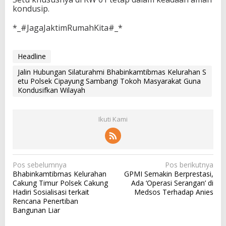
kondusip.
*_#JagaJaktimRumahKita#_*
Headline
Jalin Hubungan Silaturahmi Bhabinkamtibmas Kelurahan S
etu Polsek Cipayung Sambangi Tokoh Masyarakat Guna
Kondusifkan Wilayah
Ikuti Kami
N
Pos sebelumnya
Pos berikutnya
Bhabinkamtibmas Kelurahan
GPMI Semakin Berprestasi,
a
Cakung Timur Polsek Cakung
Ada ‘Operasi Serangan’ di
v
Hadiri Sosialisasi terkait
Medsos Terhadap Anies
Rencana Penertiban
i
Bangunan Liar
g