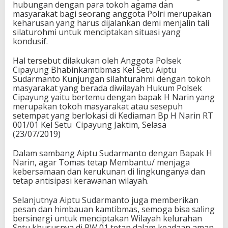
hubungan dengan para tokoh agama dan
masyarakat bagi seorang anggota Polri merupakan
keharusan yang harus dijalankan demi menjalin tali
silaturohmi untuk menciptakan situasi yang
kondusif.
Hal tersebut dilakukan oleh Anggota Polsek
Cipayung Bhabinkamtibmas Kel Setu Aiptu
Sudarmanto Kunjungan silahturahmi dengan tokoh
masyarakat yang berada diwilayah Hukum Polsek
Cipayung yaitu bertemu dengan bapak H Narin yang
merupakan tokoh masyarakat atau sesepuh
setempat yang berlokasi di Kediaman Bp H Narin RT
001/01 Kel Setu Cipayung Jaktim, Selasa
(23/07/2019)
Dalam sambang Aiptu Sudarmanto dengan Bapak H
Narin, agar Tomas tetap Membantu/ menjaga
kebersamaan dan kerukunan di lingkunganya dan
tetap antisipasi kerawanan wilayah.
Selanjutnya Aiptu Sudarmanto juga memberikan
pesan dan himbauan kamtibmas, semoga bisa saling
bersinergi untuk menciptakan Wilayah kelurahan
Setu khususnya di RW 01 tetap dalam keadaan aman