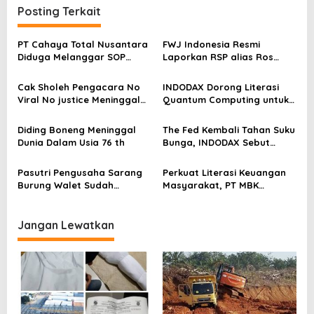
a
Posting Terkait
s
PT Cahaya Total Nusantara
FWJ Indonesia Resmi
i
Diduga Melanggar SOP
Laporkan RSP alias Ros
p
Penanganan Kecelakaan
dengan Pasal UU ITE
Kerja Hingga meninggal
o
Cak Sholeh Pengacara No
INDODAX Dorong Literasi
Dunia, Kluarga Korban
Viral No justice Meninggal
Quantum Computing untuk
s
Merasa Di abaikan
Dunia
Perkuat Kesiapan Ekosistem
Blockchain
Diding Boneng Meninggal
The Fed Kembali Tahan Suku
Dunia Dalam Usia 76 th
Bunga, INDODAX Sebut
Kepastian Kebijakan Dorong
Sentimen Pasar
Pasutri Pengusaha Sarang
Perkuat Literasi Keuangan
Burung Walet Sudah
Masyarakat, PT MBK
Berstatus Tersangka,
Ventura Salurkan Bantuan
Pelapor Desak Polda Jambi
Karpet Masjid di Pakuhaji
Segera Lakukan Penahanan
Jangan Lewatkan