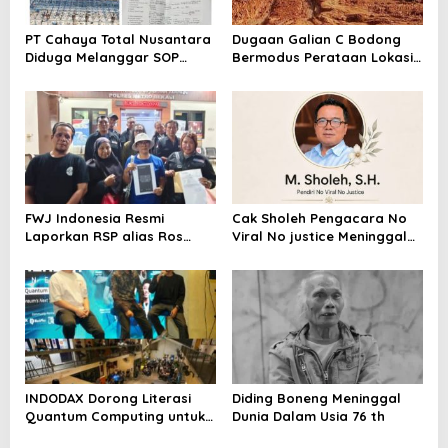
PT Cahaya Total Nusantara
Dugaan Galian C Bodong
Diduga Melanggar SOP
Bermodus Perataan Lokasi
Penanganan Kecelakaan
Mencuat, Krimsus Polda
Kerja Hingga meninggal
Riau Akan Tinjauan Lokasi
Dunia, Kluarga Korban
Merasa Di abaikan
FWJ Indonesia Resmi
Cak Sholeh Pengacara No
Laporkan RSP alias Ros
Viral No justice Meninggal
dengan Pasal UU ITE
Dunia
INDODAX Dorong Literasi
Diding Boneng Meninggal
Quantum Computing untuk
Dunia Dalam Usia 76 th
Perkuat Kesiapan Ekosistem