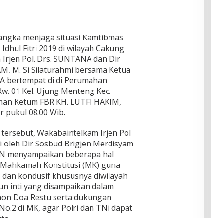
 rangka menjaga situasi Kamtibmas
Idhul Fitri 2019 di wilayah Cakung
 Irjen Pol. Drs. SUNTANA dan Dir
M, M. Si Silaturahmi bersama Ketua
 bertempat di di Perumahan
 Rw. 01 Kel. Ujung Menteng Kec.
aman Ketum FBR KH. LUTFI HAKIM,
ar pukul 08.00 Wib.
tersebut, Wakabaintelkam Irjen Pol
 oleh Dir Sosbud Brigjen Merdisyam
AN menyampaikan beberapa hal
di Mahkamah Konstitusi (MK) guna
 dan kondusif khususnya diwilayah
n inti yang disampaikan dalam
ohon Doa Restu serta dukungan
No.2 di MK, agar Polri dan TNi dapat