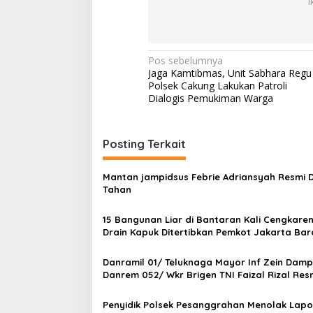
I
u
r
a
h
N
m
Pos sebelumnya
i
Jaga Kamtibmas, Unit Sabhara Regu
a
K
Polsek Cakung Lakukan Patroli
e
v
Dialogis Pemukiman Warga
K
i
e
t
g
Posting Terkait
u
a
m
O
s
Mantan jampidsus Febrie Adriansyah Resmi D
r
Tahan
i
m
a
p
15 Bangunan Liar di Bantaran Kali Cengkare
s
Drain Kapuk Ditertibkan Pemkot Jakarta Bar
o
F
B
s
R
Danramil 01/ Teluknaga Mayor Inf Zein Damp
Danrem 052/ Wkr Brigen TNI Faizal Rizal Res
Jembatan Garuda Dan Aramco Di Kosambi
Penyidik Polsek Pesanggrahan Menolak Lap