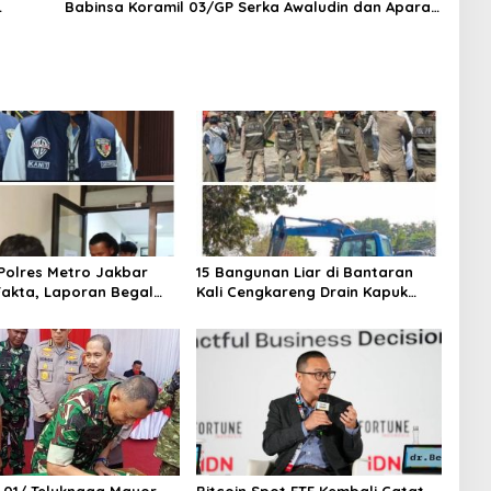
Babinsa Koramil 03/GP Serka Awaludin dan Aparat
Tiga Pilar Bergerak Cepat Tangani Kecelakaan
Lalu Lintas di Kemanggisan
olres Metro Jakbar
15 Bangunan Liar di Bantaran
akta, Laporan Begal
Kali Cengkareng Drain Kapuk
i Cengkareng Ternyata
Ditertibkan Pemkot Jakarta
a
Barat
 01/ Teluknaga Mayor
Bitcoin Spot ETF Kembali Catat