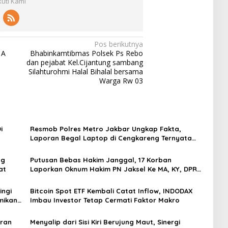
kuti Kami
Pos berikutnya
 A
Bhabinkamtibmas Polsek Ps Rebo
dan pejabat Kel.Cijantung sambang
Silahturohmi Halal Bihalal bersama
Warga Rw 03
i
Resmob Polres Metro Jakbar Ungkap Fakta,
Laporan Begal Laptop di Cengkareng Ternyata
Rekayasa
ng
Putusan Bebas Hakim Janggal, 17 Korban
at
Laporkan Oknum Hakim PN Jaksel Ke MA, KY, DPR
Komisi 3 dan KPK
ingi
Bitcoin Spot ETF Kembali Catat Inflow, INDODAX
mikan
Imbau Investor Tetap Cermati Faktor Makro
oran
Menyalip dari Sisi Kiri Berujung Maut, Sinergi