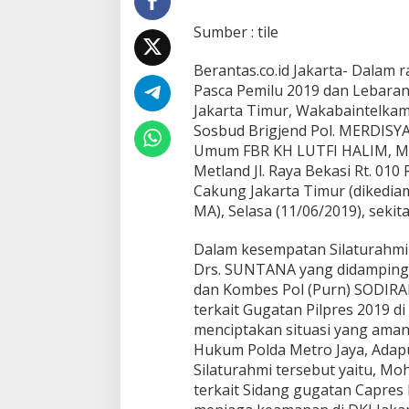
t
a
Sumber : tile
r
O
Berantas.co.id Jakarta- Dalam
r
Pasca Pemilu 2019 dan Lebaran 
m
a
Jakarta Timur, Wakabaintelkam
s
Sosbud Brigjend Pol. MERDISYA
,
Umum FBR KH LUTFI HALIM, MA
W
Metland Jl. Raya Bekasi Rt. 010
a
k
Cakung Jakarta Timur (dikedi
a
MA), Selasa (11/06/2019), sekit
b
a
Dalam kesempatan Silaturahmi 
i
Drs. SUNTANA yang didampingi
n
t
dan Kombes Pol (Purn) SODIR
e
terkait Gugatan Pilpres 2019 
l
menciptakan situasi yang aman
k
Hukum Polda Metro Jaya, Adapu
a
Silaturahmi tersebut yaitu, M
m
d
terkait Sidang gugatan Capres 
a