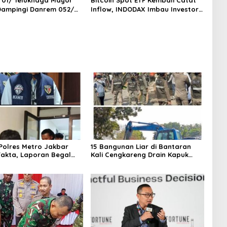
 Dampingi Danrem 052/
Inflow, INDODAX Imbau Investor
n TNI Faizal Rizal
Tetap Cermati Faktor Makro
n Jembatan Garuda Dan
i Kosambi
olres Metro Jakbar
15 Bangunan Liar di Bantaran
akta, Laporan Begal
Kali Cengkareng Drain Kapuk
i Cengkareng Ternyata
Ditertibkan Pemkot Jakarta
a
Barat