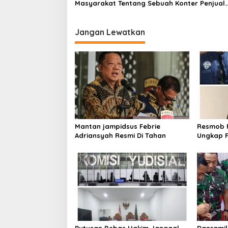
Masyarakat Tentang Sebuah Konter Penjual
Tramadol, Silahkan Lapor ke Polres
Jangan Lewatkan
Mantan jampidsus Febrie
Resmob P
Adriansyah Resmi Di Tahan
Ungkap F
Laptop d
Rekayas
Putusan Bebas Hakim Janggal,
Danramil