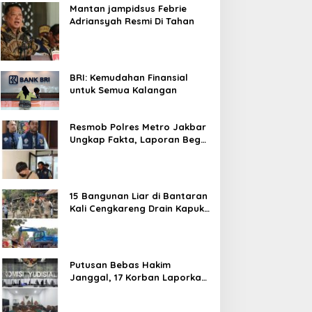
Mantan jampidsus Febrie
Adriansyah Resmi Di Tahan
BRI: Kemudahan Finansial
untuk Semua Kalangan
Resmob Polres Metro Jakbar
Ungkap Fakta, Laporan Begal
Laptop di Cengkareng
Ternyata Rekayasa
15 Bangunan Liar di Bantaran
Kali Cengkareng Drain Kapuk
Ditertibkan Pemkot Jakarta
Barat
Putusan Bebas Hakim
Janggal, 17 Korban Laporkan
Oknum Hakim PN Jaksel Ke
MA, KY, DPR Komisi 3 dan KPK