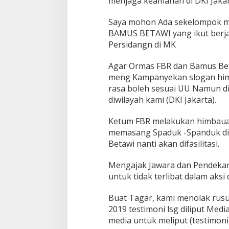
menjaga keamanan di DKI Jakar
n
D
Saya mohon Ada sekelompok m
i
BAMUS BETAWI yang ikut berja
r
S
Persidangn di MK
o
s
Agar Ormas FBR dan Bamus Be
b
meng Kampanyekan slogan him
u
rasa boleh sesuai UU Namun 
d
B
diwilayah kami (DKI Jakarta).
r
i
Ketum FBR melakukan himbauan
g
memasang Spaduk -Spanduk di
j
Betawi nanti akan difasilitasi.
e
n
d
Mengajak Jawara dan Pendeka
P
untuk tidak terlibat dalam aksi
o
l
Buat Tagar, kami menolak rusuh
P
o
2019 testimoni lsg diliput Med
l
media untuk meliput (testimoni
d