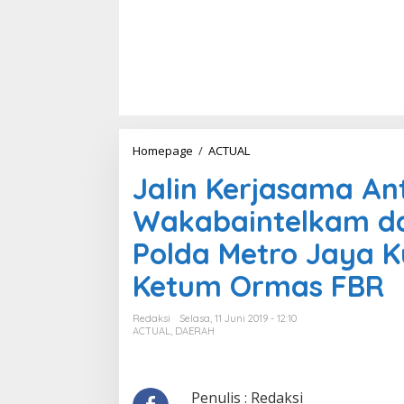
Homepage
/
ACTUAL
J
a
Jalin Kerjasama An
l
i
Wakabaintelkam dan
n
K
Polda Metro Jaya K
e
r
Ketum Ormas FBR
j
a
s
Redaksi
Selasa, 11 Juni 2019 - 12:10
a
ACTUAL
,
DAERAH
m
a
A
n
Penulis : Redaksi