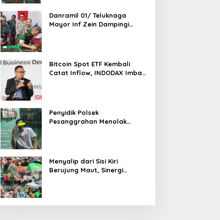
Danramil 01/ Teluknaga
Mayor Inf Zein Dampingi
Danrem 052/ Wkr Brigen TNI
Faizal Rizal Resmikan
Jembatan Garuda Dan
Aramco Di Kosambi
Bitcoin Spot ETF Kembali
Catat Inflow, INDODAX Imbau
Investor Tetap Cermati
Faktor Makro
Penyidik Polsek
Pesanggrahan Menolak
Laporan Masyarakat Tentang
Sebuah Konter Penjual
Tramadol, Silahkan Lapor ke
Polres
Menyalip dari Sisi Kiri
Berujung Maut, Sinergi
Babinsa Koramil 03/GP Serka
Awaludin dan Aparat Tiga
Pilar Bergerak Cepat Tangani
Kecelakaan Lalu Lintas di
Kemanggisan