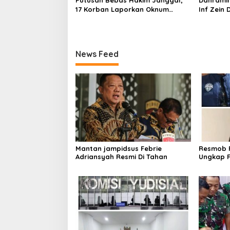
17 Korban Laporkan Oknum
Inf Zein
Hakim PN Jaksel Ke MA, KY, DPR
Wkr Brige
Komisi 3 dan KPK
Resmika
Aramco D
News Feed
Mantan jampidsus Febrie
Resmob P
Adriansyah Resmi Di Tahan
Ungkap F
Laptop d
Rekayas