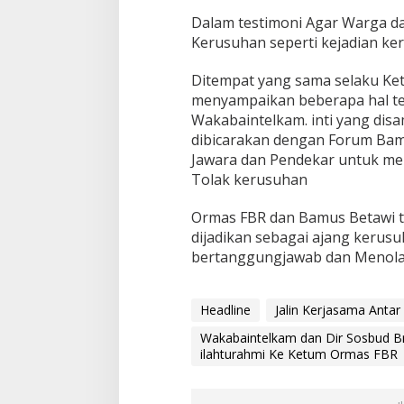
a
Dalam testimoni Agar Warga da
M
Kerusuhan seperti kejadian ke
e
t
r
Ditempat yang sama selaku Ke
o
menyampaikan beberapa hal te
J
Wakabaintelkam. inti yang disa
a
dibicarakan dengan Forum Bamu
y
a
Jawara dan Pendekar untuk m
K
Tolak kerusuhan
u
n
Ormas FBR dan Bamus Betawi ti
j
dijadikan sebagai ajang kerus
u
n
bertanggungjawab dan Menolak
g
a
n
Headline
Jalin Kerjasama Anta
S
i
Wakabaintelkam dan Dir Sosbud Br
l
ilahturahmi Ke Ketum Ormas FBR
a
h
t