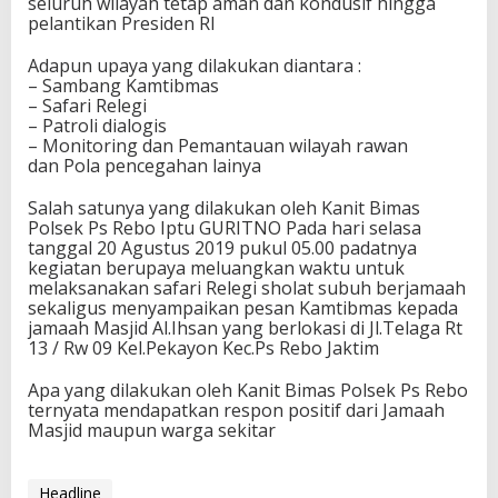
seluruh wilayah tetap aman dan kondusif hingga
pelantikan Presiden RI
Adapun upaya yang dilakukan diantara :
– Sambang Kamtibmas
– Safari Relegi
– Patroli dialogis
– Monitoring dan Pemantauan wilayah rawan
dan Pola pencegahan lainya
Salah satunya yang dilakukan oleh Kanit Bimas
Polsek Ps Rebo Iptu GURITNO Pada hari selasa
tanggal 20 Agustus 2019 pukul 05.00 padatnya
kegiatan berupaya meluangkan waktu untuk
melaksanakan safari Relegi sholat subuh berjamaah
sekaligus menyampaikan pesan Kamtibmas kepada
jamaah Masjid Al.Ihsan yang berlokasi di Jl.Telaga Rt
13 / Rw 09 Kel.Pekayon Kec.Ps Rebo Jaktim
Apa yang dilakukan oleh Kanit Bimas Polsek Ps Rebo
ternyata mendapatkan respon positif dari Jamaah
Masjid maupun warga sekitar
Headline