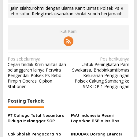
Jalin silahturohmi dengan ulama Kanit Bimas Polsek Ps R
ebo safari Relegi melaksanakan sholat subuh berjamaah
Ikuti Kami
N
Pos sebelumnya
Pos berikutnya
Cegah tindak Kriminalitas dan
Untuk Peningkatan Pam
a
pelanggaran lainya Perwira
Swakarsa, Bhabinkamtibmas
v
Pengendali Polsek Ps Rebo
Kelurahan Penggilingan
Pimpin Operasi Cipkon
Polsek Cakung Sambang ke
i
Stationer
SMK DP 1 Penggilingan
g
a
Posting Terkait
s
PT Cahaya Total Nusantara
FWJ Indonesia Resmi
i
Diduga Melanggar SOP
Laporkan RSP alias Ros
p
Penanganan Kecelakaan
dengan Pasal UU ITE
Kerja Hingga meninggal
o
Cak Sholeh Pengacara No
INDODAX Dorong Literasi