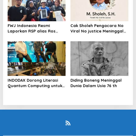
FWJ Indonesia Resmi
Cak Sholeh Pengacara No
Laporkan RSP alias Ros
Viral No justice Meninggal
dengan Pasal UU ITE
Dunia
INDODAX Dorong Literasi
Diding Boneng Meninggal
Quantum Computing untuk
Dunia Dalam Usia 76 th
Perkuat Kesiapan Ekosistem
Blockchain