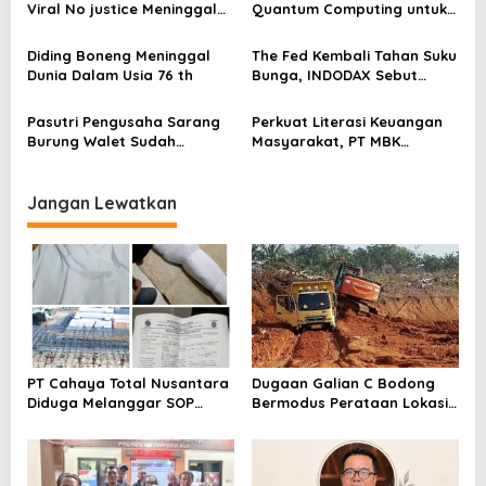
Dunia, Kluarga Korban
Viral No justice Meninggal
Quantum Computing untuk
s
Merasa Di abaikan
Dunia
Perkuat Kesiapan Ekosistem
Blockchain
Diding Boneng Meninggal
The Fed Kembali Tahan Suku
Dunia Dalam Usia 76 th
Bunga, INDODAX Sebut
Kepastian Kebijakan Dorong
Sentimen Pasar
Pasutri Pengusaha Sarang
Perkuat Literasi Keuangan
Burung Walet Sudah
Masyarakat, PT MBK
Berstatus Tersangka,
Ventura Salurkan Bantuan
Pelapor Desak Polda Jambi
Karpet Masjid di Pakuhaji
Segera Lakukan Penahanan
Jangan Lewatkan
PT Cahaya Total Nusantara
Dugaan Galian C Bodong
Diduga Melanggar SOP
Bermodus Perataan Lokasi
Penanganan Kecelakaan
Mencuat, Krimsus Polda
Kerja Hingga meninggal
Riau Akan Tinjauan Lokasi
Dunia, Kluarga Korban
Merasa Di abaikan