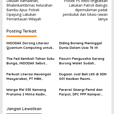
Dibulan Ramadhan,
Polsek Ps Rebo tingkatkan
v
Bhabinkantibmas Kelurahan
Lakukan Patroli dialogis
Bambu Apus Polsek
dipemukiman padat
i
Cipayung Lakukan
penduduk dan lokasi rawan
g
Pemantauan Wilayah
lainya
a
Posting Terkait
s
i
INDODAX Dorong Literasi
Diding Boneng Meninggal
p
Quantum Computing untuk
Dunia Dalam Usia 76 th
Perkuat Kesiapan Ekosistem
o
Blockchain
The Fed Kembali Tahan Suku
Pasutri Pengusaha Sarang
s
Bunga, INDODAX Sebut
Burung Walet Sudah
Kepastian Kebijakan Dorong
Berstatus Tersangka,
Sentimen Pasar
Pelapor Desak Polda Jambi
Perkuat Literasi Keuangan
Dugaan Jual Beli LKS di SDN
Segera Lakukan Penahanan
Masyarakat, PT MBK
001 Kasikan Resmi
Ventura Salurkan Bantuan
Dilaporkan ke Polres
Karpet Masjid di Pakuhaji
Kampar, Pemred – Pimum
Warga RW 035 Kemang
Pererat Sinergi Pemd dan
Metroterkini.id Desak Usut
Pratama 2 Minta Kadiv
Parpol, DPC PPP Kampar
Kasus Ini
Propam Evaluasi Penyidik
Audiensi Bersam Bupati dan
dan Personel Paminal Polres
Wakil Bupati Kampar
Metro Bekasi Kota
Jangan Lewatkan