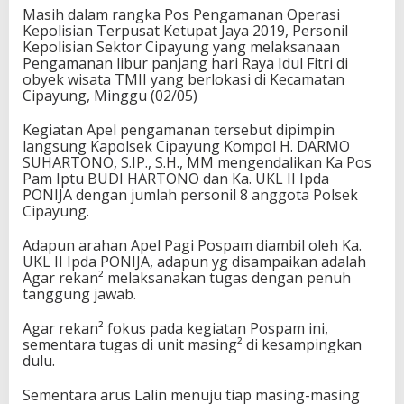
Masih dalam rangka Pos Pengamanan Operasi
Kepolisian Terpusat Ketupat Jaya 2019, Personil
Kepolisian Sektor Cipayung yang melaksanaan
Pengamanan libur panjang hari Raya Idul Fitri di
obyek wisata TMII yang berlokasi di Kecamatan
Cipayung, Minggu (02/05)
Kegiatan Apel pengamanan tersebut dipimpin
langsung Kapolsek Cipayung Kompol H. DARMO
SUHARTONO, S.IP., S.H., MM mengendalikan Ka Pos
Pam Iptu BUDI HARTONO dan Ka. UKL II Ipda
PONIJA dengan jumlah personil 8 anggota Polsek
Cipayung.
Adapun arahan Apel Pagi Pospam diambil oleh Ka.
UKL II Ipda PONIJA, adapun yg disampaikan adalah
Agar rekan² melaksanakan tugas dengan penuh
tanggung jawab.
Agar rekan² fokus pada kegiatan Pospam ini,
sementara tugas di unit masing² di kesampingkan
dulu.
Sementara arus Lalin menuju tiap masing-masing