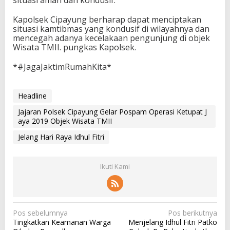
situasi aman dan kondusif.
Kapolsek Cipayung berharap dapat menciptakan
situasi kamtibmas yang kondusif di wilayahnya dan
mencegah adanya kecelakaan pengunjung di objek
Wisata TMII. pungkas Kapolsek.
*#JagaJaktimRumahKita*
Headline
Jajaran Polsek Cipayung Gelar Pospam Operasi Ketupat J
aya 2019 Objek Wisata TMII
Jelang Hari Raya Idhul Fitri
Ikuti Kami
N
Pos sebelumnya
Pos berikutnya
Tingkatkan Keamanan Warga
Menjelang Idhul Fitri Patko
a