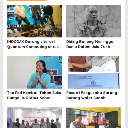
INDODAX Dorong Literasi
Diding Boneng Meninggal
Quantum Computing untuk
Dunia Dalam Usia 76 th
Perkuat Kesiapan Ekosistem
Blockchain
The Fed Kembali Tahan Suku
Pasutri Pengusaha Sarang
Bunga, INDODAX Sebut
Burung Walet Sudah
Kepastian Kebijakan Dorong
Berstatus Tersangka,
Sentimen Pasar
Pelapor Desak Polda Jambi
Segera Lakukan Penahanan