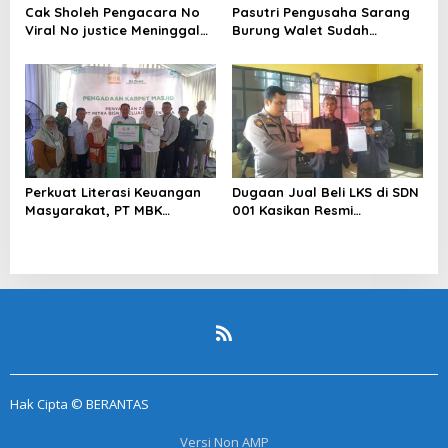
Cak Sholeh Pengacara No
Pasutri Pengusaha Sarang
Viral No justice Meninggal
Burung Walet Sudah
Dunia
Berstatus Tersangka,
Pelapor Desak Polda Jambi
Segera Lakukan Penahanan
Perkuat Literasi Keuangan
Dugaan Jual Beli LKS di SDN
Masyarakat, PT MBK
001 Kasikan Resmi
Ventura Salurkan Bantuan
Dilaporkan ke Polres
Karpet Masjid di Pakuhaji
Kampar, Pemred – Pimum
Metroterkini.id Desak Usut
Kasus Ini
Hak Cipta © BERANTAS
Versi Non AMP