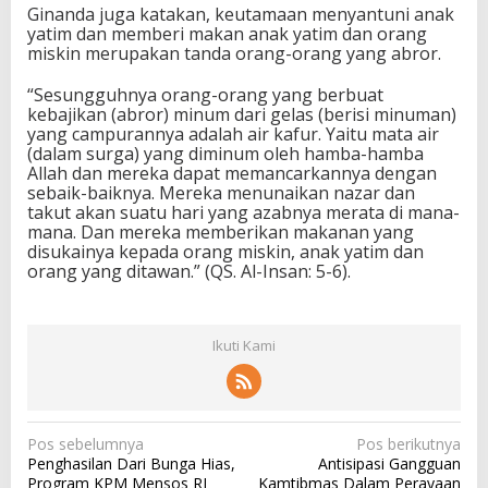
Ginanda juga katakan, keutamaan menyantuni anak
yatim dan memberi makan anak yatim dan orang
miskin merupakan tanda orang-orang yang abror.
“Sesungguhnya orang-orang yang berbuat
kebajikan (abror) minum dari gelas (berisi minuman)
yang campurannya adalah air kafur. Yaitu mata air
(dalam surga) yang diminum oleh hamba-hamba
Allah dan mereka dapat memancarkannya dengan
sebaik-baiknya. Mereka menunaikan nazar dan
takut akan suatu hari yang azabnya merata di mana-
mana. Dan mereka memberikan makanan yang
disukainya kepada orang miskin, anak yatim dan
orang yang ditawan.” (QS. Al-Insan: 5-6).
Ikuti Kami
N
Pos sebelumnya
Pos berikutnya
Penghasilan Dari Bunga Hias,
Antisipasi Gangguan
a
Program KPM Mensos RI
Kamtibmas Dalam Perayaan