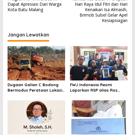
v
Dapat Apresiasi Dari Warga
Hari Raya Idul Fitri dan Hari
Kota Batu Malang
Kenaikan Isa Almasih,
i
Brimob Sulsel Gelar Apel
g
Kesiapsiagan
a
Jangan Lewatkan
s
i
p
o
s
Dugaan Galian C Bodong
FWJ Indonesia Resmi
Bermodus Perataan Lokasi
Laporkan RSP alias Ros
Mencuat, Krimsus Polda
dengan Pasal UU ITE
Riau Akan Tinjauan Lokasi