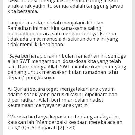
DPRD Labusel mengatakan, semua orang miskin
anak-anak yatim itu semua adalah tanggung jawab
kita bersama.
Lanjut Ginanda, setelah menjalani di bulan
Ramadhan ini mari kita sama-sama saling
memaafkan antara satu dengan lainnya. Karena
tidak ada umat manusia di seluruh dunia ini yang
tidak memiliki kesalahan.
“Saya berharap di akhir bulan ramadhan ini, semoga
allah SWT mengampuni dosa-dosa kita yang telah
lalu. Dan semoga Allah SWT memberikan umur yang
panjang untuk merasakan bulan ramadhan tahu
depan,” pungkasnya.
Al-Qur’an secara tegas mengatakan anak yatim
adalah sosok yang harus dikasihi, dipelihara dan
diperhatikan. Allah berfirman dalam hadist
keutamaan menyayangi anak yatim:
“Mereka bertanya kepadamu tentang anak yatim,
katakan lah “Memperbaiki keadaan mereka adalah
baik,” (QS. Al-Baqarah [2]: 220).