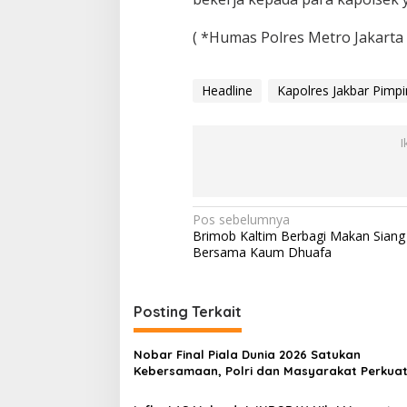
( *Humas Polres Metro Jakarta 
Headline
Kapolres Jakbar Pimpi
I
N
Pos sebelumnya
Brimob Kaltim Berbagi Makan Siang
a
Bersama Kaum Dhuafa
v
i
Posting Terkait
g
a
Nobar Final Piala Dunia 2026 Satukan
s
Kebersamaan, Polri dan Masyarakat Perkua
Silaturahmi di Jakarta Barat
i