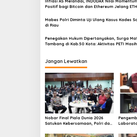
Inflasi AS Melandai, INDODAX Nilai Momentu
p
Positif bagi Bitcoin dan Ethereum Jelang ET
Genesis Day
o
Mabes Polri Diminta Uji Ulang Kasus Kades 
s
di Riau
Penegakan Hukum Dipertanyakan, Surga Maf
Tambang di Kab.50 Kota: Aktivitas PETI Masih
Mengepung Kapur IX, Alam Rusak
Jangan Lewatkan
Nobar Final Piala Dunia 2026
Pengemb
Satukan Kebersamaan, Polri dan
Laborato
Masyarakat Perkuat Silaturahmi
Dua Pem
di Jakarta Barat
Ditangka