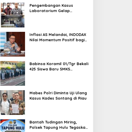
Pengembangan Kasus
Laboratorium Gelap
Semarang, Dua Pemasok
Bahan Baku Ditangkap di
Cakung Hingga Sita 1,5 Ton
Bahan Baku
Inflasi AS Melandai, INDODAX
Nilai Momentum Positif bagi
Bitcoin dan Ethereum Jelang
ETH Genesis Day
Babinsa Koramil 01/Tgr Bekali
425 Siswa Baru SMKS
Yupentek 1 dengan PBB dan
Wawasan Kebangsaan
Mabes Polri Diminta Uji Ulang
Kasus Kades Sontang di Riau
Bantah Tudingan Miring,
Polsek Tapung Hulu Tegaskan