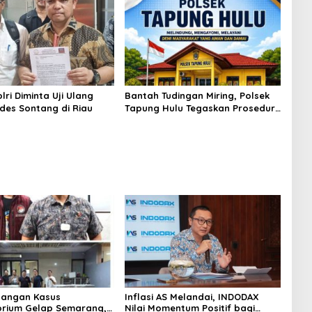
Bahan Baku
ri Diminta Uji Ulang
Bantah Tudingan Miring, Polsek
des Sontang di Riau
Tapung Hulu Tegaskan Prosedur
Hukum Kasus Curat PLTD Sudah
Sesuai SOP
angan Kasus
Inflasi AS Melandai, INDODAX
rium Gelap Semarang,
Nilai Momentum Positif bagi