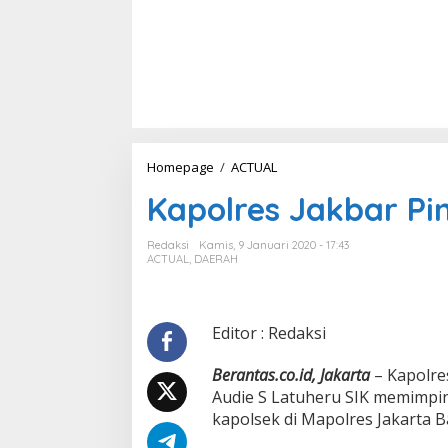
Homepage
/
ACTUAL
K
a
Kapolres Jakbar Pi
p
o
l
Redaksi
Kamis, 9 Januari 2020 - 17:43
r
ACTUAL
,
DAERAH
e
s
J
a
Editor : Redaksi
k
b
Berantas.co.id, Jakarta
– Kapolre
a
Audie S Latuheru SIK memimpin 
r
kapolsek di Mapolres Jakarta B
P
i