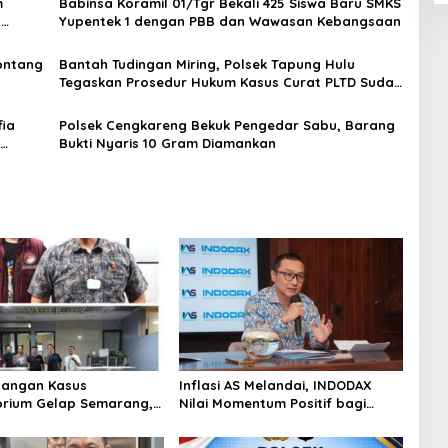
m
Babinsa Koramil 01/Tgr Bekali 425 Siswa Baru SMKS
H
Yupentek 1 dengan PBB dan Wawasan Kebangsaan
Sontang
Bantah Tudingan Miring, Polsek Tapung Hulu
Tegaskan Prosedur Hukum Kasus Curat PLTD Sudah
Sesuai SOP
ia
Polsek Cengkareng Bekuk Pengedar Sabu, Barang
Bukti Nyaris 10 Gram Diamankan
angan Kasus
Inflasi AS Melandai, INDODAX
rium Gelap Semarang,
Nilai Momentum Positif bagi
asok Bahan Baku
Bitcoin dan Ethereum Jelang ETH
p di Cakung Hingga Sita
Genesis Day