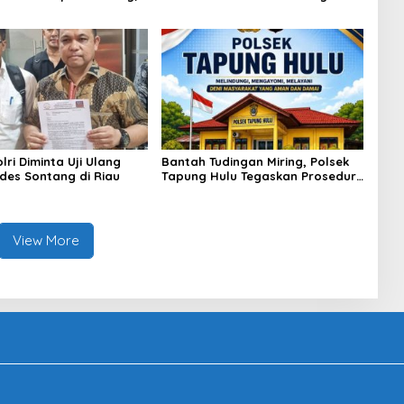
asok Bahan Baku
Bitcoin dan Ethereum Jelang ETH
p di Cakung Hingga Sita
Genesis Day
Bahan Baku
ri Diminta Uji Ulang
Bantah Tudingan Miring, Polsek
des Sontang di Riau
Tapung Hulu Tegaskan Prosedur
Hukum Kasus Curat PLTD Sudah
Sesuai SOP
View More