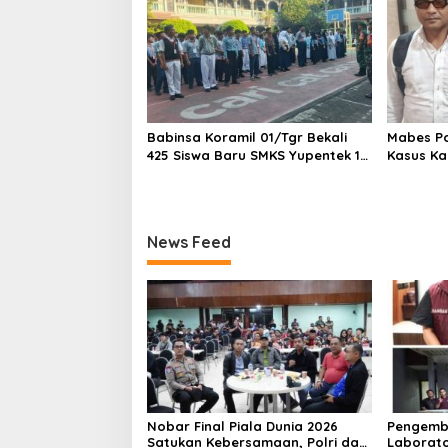
1,5 Ton 
Babinsa Koramil 01/Tgr Bekali
Mabes Pol
425 Siswa Baru SMKS Yupentek 1
Kasus Ka
dengan PBB dan Wawasan
Kebangsaan
News Feed
Nobar Final Piala Dunia 2026
Pengemb
Satukan Kebersamaan, Polri dan
Laborato