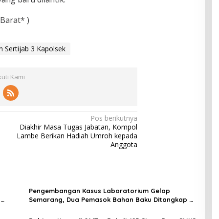
Barat* )
n Sertijab 3 Kapolsek
kuti Kami
Pos berikutnya
Diakhir Masa Tugas Jabatan, Kompol
Lambe Berikan Hadiah Umroh kepada
Anggota
Pengembangan Kasus Laboratorium Gelap
t
Semarang, Dua Pemasok Bahan Baku Ditangkap di
Cakung Hingga Sita 1,5 Ton Bahan Baku