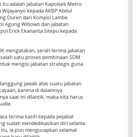
 itu adalah jabatan Kapolsek Metro
a Wijayanyo kepada AKBP Abdul
ung Duren dari Kompol Lambe
ol Agung Wibowo dan jabatan
pol Erick Ekananta Sitepu kepada
IK mengatakan, serah terima jabatan
n salah satu proses pembinaan SDM
untuk mengisi jabatan strategis guna
tanggung jawab atas suatu jabatan
cayaan, karena di dalamnya
a saat ini dilantik, maka kita harus
Audie.
sa terima kasih kepada pejabat
ang sudah mendedikasikan diri selama
 itu, ia pun mengucapkan selamat
ang baru dilantik.