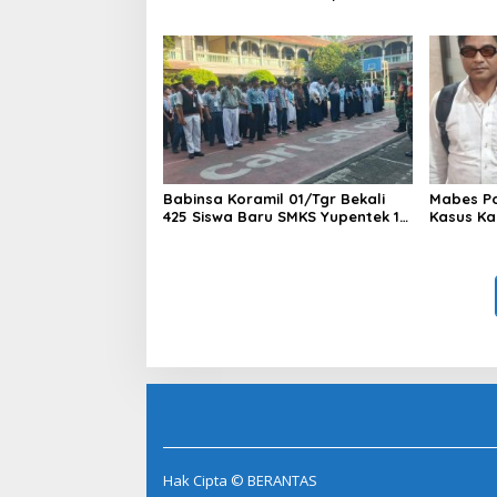
Masyarakat Perkuat Silaturahmi
Dua Pem
di Jakarta Barat
Ditangka
1,5 Ton 
Babinsa Koramil 01/Tgr Bekali
Mabes Pol
425 Siswa Baru SMKS Yupentek 1
Kasus Ka
dengan PBB dan Wawasan
Kebangsaan
Hak Cipta © BERANTAS