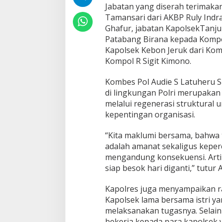
m
Jabatan yang diserah terimakan
p
Tamansari dari AKBP Ruly Indr
i
Ghafur, jabatan KapolsekTanj
n
Patabang Birana kepada Komp
S
e
Kapolsek Kebon Jeruk dari Kom
r
Kompol R Sigit Kimono.
t
i
Kombes Pol Audie S Latuheru S
j
di lingkungan Polri merupaka
a
b
melalui regenerasi struktural 
3
kepentingan organisasi.
K
a
“Kita maklumi bersama, bahwa 
p
adalah amanat sekaligus keper
o
l
mengandung konsekuensi. Artiny
s
siap besok hari diganti,” tutur 
e
k
Kapolres juga menyampaikan ra
Kapolsek lama bersama istri y
melaksanakan tugasnya. Selain
bekerja kepada para kapolsek y