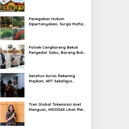
Prosedur Hukum Kasus Curat
PLTD Sudah Sesuai SOP
Penegakan Hukum
Dipertanyakan, Surga Mafia
Tambang di Kab.50 Kota:
Aktivitas PETI Masih
Mengepung Kapur IX, Alam
Rusak
Polsek Cengkareng Bekuk
Pengedar Sabu, Barang Bukti
Nyaris 10 Gram Diamankan
Setahun Kuras Rekening
Majikan, ART Sekaligus
Perawat Lansia Ditangkap
Polsek Kalideres
Tren Global Tokenisasi Aset
Menguat, INDODAX Lihat RWA
Jadi Salah Satu Motor
Pertumbuhan Baru Industri
Kripto