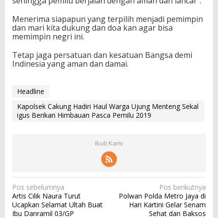
sehingga pemilu berjalan dengan aman dan lancar”.
Menerima siapapun yang terpilih menjadi pemimpin
dan mari kita dukung dan doa kan agar bisa
memimpin negri ini.
Tetap jaga persatuan dan kesatuan Bangsa demi
Indinesia yang aman dan damai.
Headline
Kapolsek Cakung Hadiri Haul Warga Ujung Menteng Sekal
igus Berikan Himbauan Pasca Pemilu 2019
Ikuti Kami
N
Pos sebelumnya
Pos berikutnya
Artis Cilik Naura Turut
Polwan Polda Metro Jaya di
a
Ucapkan Selamat Ultah Buat
Hari Kartini Gelar Senam
v
Ibu Danramil 03/GP
Sehat dan Baksos