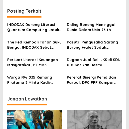
i
Posting Terkait
g
a
INDODAX Dorong Literasi
Diding Boneng Meninggal
s
Quantum Computing untuk
Dunia Dalam Usia 76 th
Perkuat Kesiapan Ekosistem
i
Blockchain
The Fed Kembali Tahan Suku
Pasutri Pengusaha Sarang
p
Bunga, INDODAX Sebut
Burung Walet Sudah
o
Kepastian Kebijakan Dorong
Berstatus Tersangka,
Sentimen Pasar
Pelapor Desak Polda Jambi
s
Perkuat Literasi Keuangan
Dugaan Jual Beli LKS di SDN
Segera Lakukan Penahanan
Masyarakat, PT MBK
001 Kasikan Resmi
Ventura Salurkan Bantuan
Dilaporkan ke Polres
Karpet Masjid di Pakuhaji
Kampar, Pemred – Pimum
Warga RW 035 Kemang
Pererat Sinergi Pemd dan
Metroterkini.id Desak Usut
Pratama 2 Minta Kadiv
Parpol, DPC PPP Kampar
Kasus Ini
Propam Evaluasi Penyidik
Audiensi Bersam Bupati dan
dan Personel Paminal Polres
Wakil Bupati Kampar
Metro Bekasi Kota
Jangan Lewatkan