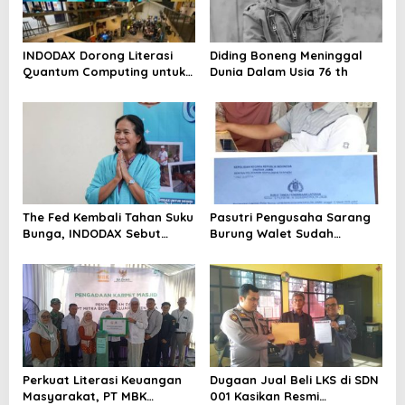
INDODAX Dorong Literasi
Diding Boneng Meninggal
Quantum Computing untuk
Dunia Dalam Usia 76 th
Perkuat Kesiapan Ekosistem
Blockchain
The Fed Kembali Tahan Suku
Pasutri Pengusaha Sarang
Bunga, INDODAX Sebut
Burung Walet Sudah
Kepastian Kebijakan Dorong
Berstatus Tersangka,
Sentimen Pasar
Pelapor Desak Polda Jambi
Segera Lakukan Penahanan
Perkuat Literasi Keuangan
Dugaan Jual Beli LKS di SDN
Masyarakat, PT MBK
001 Kasikan Resmi