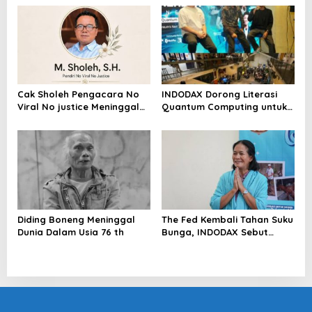
Riau Akan Tinjauan Lokasi
Cak Sholeh Pengacara No
INDODAX Dorong Literasi
Viral No justice Meninggal
Quantum Computing untuk
Dunia
Perkuat Kesiapan Ekosistem
Blockchain
Diding Boneng Meninggal
The Fed Kembali Tahan Suku
Dunia Dalam Usia 76 th
Bunga, INDODAX Sebut
Kepastian Kebijakan Dorong
Sentimen Pasar