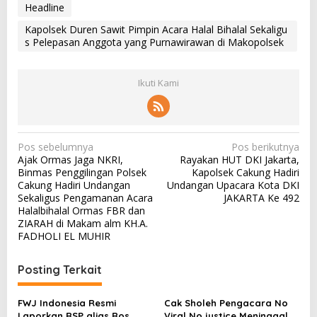
Headline
Kapolsek Duren Sawit Pimpin Acara Halal Bihalal Sekaligu
s Pelepasan Anggota yang Purnawirawan di Makopolsek
Ikuti Kami
N
Pos sebelumnya
Pos berikutnya
Ajak Ormas Jaga NKRI,
Rayakan HUT DKI Jakarta,
a
Binmas Penggilingan Polsek
Kapolsek Cakung Hadiri
v
Cakung Hadiri Undangan
Undangan Upacara Kota DKI
Sekaligus Pengamanan Acara
JAKARTA Ke 492
i
Halalbihalal Ormas FBR dan
g
ZIARAH di Makam alm KH.A.
FADHOLI EL MUHIR
a
s
Posting Terkait
i
p
FWJ Indonesia Resmi
Cak Sholeh Pengacara No
Laporkan RSP alias Ros
Viral No justice Meninggal