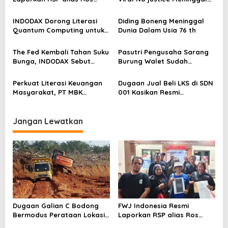
o
dengan Pasal UU ITE
Dunia
s
INDODAX Dorong Literasi
Diding Boneng Meninggal
Quantum Computing untuk
Dunia Dalam Usia 76 th
Perkuat Kesiapan Ekosistem
Blockchain
The Fed Kembali Tahan Suku
Pasutri Pengusaha Sarang
Bunga, INDODAX Sebut
Burung Walet Sudah
Kepastian Kebijakan Dorong
Berstatus Tersangka,
Sentimen Pasar
Pelapor Desak Polda Jambi
Perkuat Literasi Keuangan
Dugaan Jual Beli LKS di SDN
Segera Lakukan Penahanan
Masyarakat, PT MBK
001 Kasikan Resmi
Ventura Salurkan Bantuan
Dilaporkan ke Polres
Karpet Masjid di Pakuhaji
Kampar, Pemred – Pimum
Metroterkini.id Desak Usut
Jangan Lewatkan
Kasus Ini
Dugaan Galian C Bodong
FWJ Indonesia Resmi
Bermodus Perataan Lokasi
Laporkan RSP alias Ros
Mencuat, Krimsus Polda
dengan Pasal UU ITE