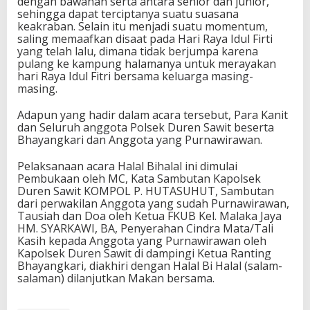
dengan bawahan serta antara senior dan junior,
sehingga dapat terciptanya suatu suasana
keakraban. Selain itu menjadi suatu momentum,
saling memaafkan disaat pada Hari Raya Idul Firti
yang telah lalu, dimana tidak berjumpa karena
pulang ke kampung halamanya untuk merayakan
hari Raya Idul Fitri bersama keluarga masing-
masing.
Adapun yang hadir dalam acara tersebut, Para Kanit
dan Seluruh anggota Polsek Duren Sawit beserta
Bhayangkari dan Anggota yang Purnawirawan.
Pelaksanaan acara Halal Bihalal ini dimulai
Pembukaan oleh MC, Kata Sambutan Kapolsek
Duren Sawit KOMPOL P. HUTASUHUT, Sambutan
dari perwakilan Anggota yang sudah Purnawirawan,
Tausiah dan Doa oleh Ketua FKUB Kel. Malaka Jaya
HM. SYARKAWI, BA, Penyerahan Cindra Mata/Tali
Kasih kepada Anggota yang Purnawirawan oleh
Kapolsek Duren Sawit di dampingi Ketua Ranting
Bhayangkari, diakhiri dengan Halal Bi Halal (salam-
salaman) dilanjutkan Makan bersama.