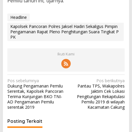
Pemilu tahun ini,”ujarnya.
Headline
Kapolsek Pancoran Polres Jaksel Hadiri Sekaligus Pimpin
Pengamanan Rapat Pleno Penghitungan Suara Tingkat P
PK
Ikuti Kami
N
Pos sebelumnya
Pos berikutnya
Dukung Pengamanan Pemilu
Pantau TPS, Wakapolres
a
Serentak, Kapolsek Pancoran
Jaktim Cek Lokasi
v
Terima Kunjungan BKO TNI-
Pengitungan Rekapitulasi
AD Pengamanan Pemilu
Pemilu 2019 di wilayah
i
serentak 2019
Kacamatan Cakung
g
a
Posting Terkait
s