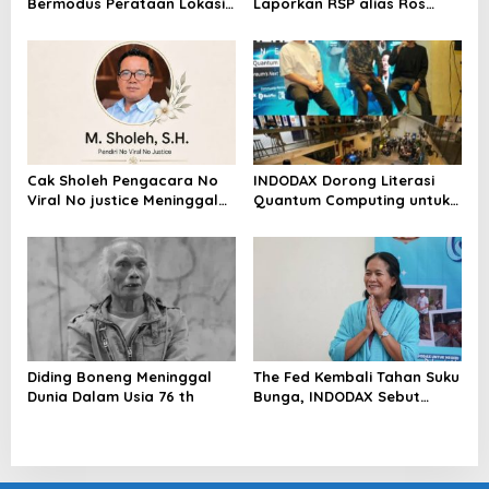
Bermodus Perataan Lokasi
Laporkan RSP alias Ros
Mencuat, Krimsus Polda
dengan Pasal UU ITE
Riau Akan Tinjauan Lokasi
Cak Sholeh Pengacara No
INDODAX Dorong Literasi
Viral No justice Meninggal
Quantum Computing untuk
Dunia
Perkuat Kesiapan Ekosistem
Blockchain
Diding Boneng Meninggal
The Fed Kembali Tahan Suku
Dunia Dalam Usia 76 th
Bunga, INDODAX Sebut
Kepastian Kebijakan Dorong
Sentimen Pasar