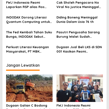
FWJ Indonesia Resmi
Cak Sholeh Pengacara No
i
Laporkan RSP alias Ros
Viral No justice Meninggal
p
dengan Pasal UU ITE
Dunia
o
INDODAX Dorong Literasi
Diding Boneng Meninggal
Quantum Computing untuk
Dunia Dalam Usia 76 th
s
Perkuat Kesiapan Ekosistem
Blockchain
The Fed Kembali Tahan Suku
Pasutri Pengusaha Sarang
Bunga, INDODAX Sebut
Burung Walet Sudah
Kepastian Kebijakan Dorong
Berstatus Tersangka,
Sentimen Pasar
Pelapor Desak Polda Jambi
Perkuat Literasi Keuangan
Dugaan Jual Beli LKS di SDN
Segera Lakukan Penahanan
Masyarakat, PT MBK
001 Kasikan Resmi
Ventura Salurkan Bantuan
Dilaporkan ke Polres
Karpet Masjid di Pakuhaji
Kampar, Pemred – Pimum
Metroterkini.id Desak Usut
Jangan Lewatkan
Kasus Ini
Dugaan Galian C Bodong
FWJ Indonesia Resmi